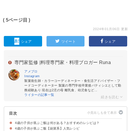
( 5ページ目 )
2024年01月06日 更新
シェア
ツイート
シェア
専門家監修 |
料理専門家・料理ブロガー Runa
アメブロ
Instagram
製菓衛生師・カラーコーディネーター・食生活アドバイザー・フ
ードコーディネーター 製菓の専門学校卒業後パティシエとして勤
務経験あり 現在は2児の母 離乳食、幼児食など...
ライターの記事一覧
目次
4歳の子供が喜ぶご飯は何がある？おすすめのレシピは？
4歳の子供が喜ぶご飯【副菜系】人気レシピ