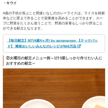
・キウイ
4歳の子供が喜ぶこと間違いなしのカレーライスは、ライスを雑穀
米などに変えて作ることで栄養価を高めることができます。スー
プに野菜をたくさん使うことで、野菜の栄養もしっかり摂ること
ができる献立となります。
【毎日献立】8/7(4歳4ヶ月) by apopopopo 【クックパッ
ド】 簡単おいしいみんなのレシピが366万品
②火曜日の献立メニュー例～1汁3菜しっかり作りたい人に
おすすめの献立～