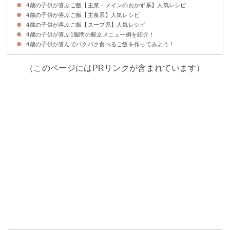
4歳の子供が喜ぶご飯【主菜・メインのおかず系】人気レシピ
①4歳の子供と一緒に作る【カニカマサラダ】
②具だくさんな副菜おかず【春雨サラダ】
③4歳の子供もパクパク食べる【カレーチーズ焼き】
④子供も大人も大好きな味付け【ツナマヨ和え】
4歳の子供が喜ぶご飯【主食系】人気レシピ
①4歳の子供もパクパク食べる【ケチャップチキン】
②大人も子供も満腹になれる人気のおかず【チキン南蛮】
③4歳の子供もパクパク食べる【チキンナゲット】
④4歳の子供が喜ぶおかず【ハンバーグ】
⑤野菜をたくさん食べられる【お肉と野菜のレンジ蒸し】
⑥簡単に作れる人気の味付け【マカロニグラタン】
4歳の子供が喜ぶご飯【スープ系】人気レシピ
①4歳の子供も大好きなメニュー【カレーライス】
②簡単に作れて大人も子供も満足できる【丼ぶりご飯】
③4歳の子供と一緒に作る【お好み焼き】
④簡単に作れて体も温まる【うどん】
⑤4歳の子供も大好きなケチャップ味【ペンネアラビアータ】
4歳の子供が喜ぶ1週間の献立メニュー例を紹介！
①野菜がたっぷり食べられる【ミネストローネ】
②4歳の子供が大好きな具材【肉だんご入りスープ】
4歳の子供が喜んでパクパク食べるご飯を作ってみよう！
①月曜日の献立メニュー例～定番料理で子供を笑顔にしたい人におすすめの
②火曜日の献立メニュー例～1汁3菜しっかり作りたい人におすすめの献立～
③水曜日の献立メニュー例～主食をメインにしたい人におすすめの献立～
④木曜日の献立メニュー例～子供が喜ぶご飯を簡単に作りたい人におすすめ
⑤金曜日の献立メニュー例～時短でご飯を作りたい人におすすめの献立～
⑥土曜日の献立メニュー例～お昼ご飯を簡単に作りたい人におすすめの献立
⑦日曜日の献立メニュー例～華やかなご飯を簡単に作りたい人におすすめの
献立～
～
～
献立～
（このページにはPRリンクが含まれています）