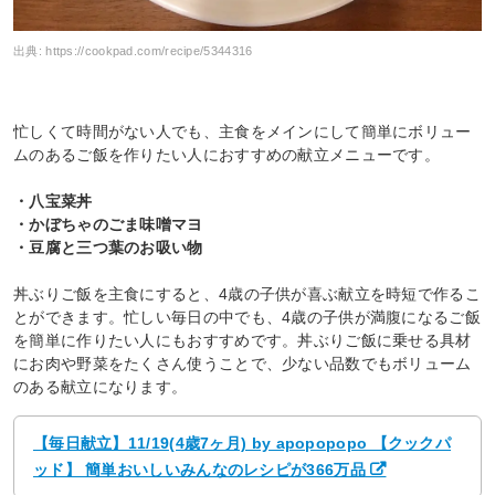
出典:
https://cookpad.com/recipe/5344316
忙しくて時間がない人でも、主食をメインにして簡単にボリュー
ムのあるご飯を作りたい人におすすめの献立メニューです。
・八宝菜丼
・かぼちゃのごま味噌マヨ
・豆腐と三つ葉のお吸い物
丼ぶりご飯を主食にすると、4歳の子供が喜ぶ献立を時短で作るこ
とができます。忙しい毎日の中でも、4歳の子供が満腹になるご飯
を簡単に作りたい人にもおすすめです。丼ぶりご飯に乗せる具材
にお肉や野菜をたくさん使うことで、少ない品数でもボリューム
のある献立になります。
【毎日献立】11/19(4歳7ヶ月) by apopopopo 【クックパ
ッド】 簡単おいしいみんなのレシピが366万品