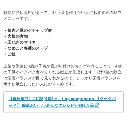
時間に少し余裕があって、1汁3菜を作りたい人におすすめの献立
メニューです。
・鶏肉と豆のケチャップ煮
・大根の煮物
・玉ねぎのマリネ
・なめこと春菊のスープ
・ご飯
主菜や副菜に4歳の子供が喜ぶ味付けのおかずを作ることで、4歳
の子供がパクパク食べてくれる献立が完成します。1汁3菜の献立
は栄養バランスが目で見てわかるので、しっかり栄養バランスを
考えた献立にしたい人におすすめです。
【毎日献立】11/28(4歳8ヶ月) by apopopopo 【クックパ
ッド】 簡単おいしいみんなのレシピが366万品