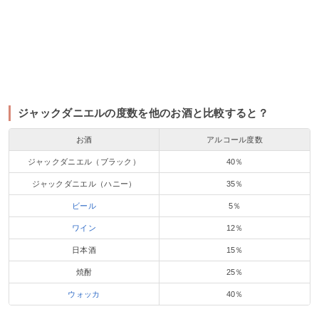
ジャックダニエルの度数を他のお酒と比較すると？
お酒
アルコール度数
ジャックダニエル（ブラック）
40％
ジャックダニエル（ハニー）
35％
ビール
5％
ワイン
12％
日本酒
15％
焼酎
25％
ウォッカ
40％