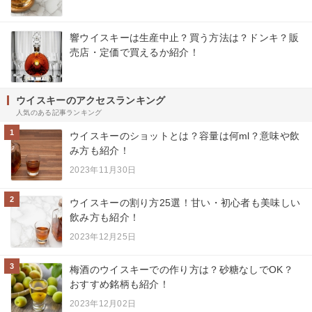
響ウイスキーは生産中止？買う方法は？ドンキ？販
売店・定価で買えるか紹介！
ウイスキーのアクセスランキング
人気のある記事ランキング
1
ウイスキーのショットとは？容量は何ml？意味や飲
み方も紹介！
2023年11月30日
2
ウイスキーの割り方25選！甘い・初心者も美味しい
飲み方も紹介！
2023年12月25日
3
梅酒のウイスキーでの作り方は？砂糖なしでOK？
おすすめ銘柄も紹介！
2023年12月02日