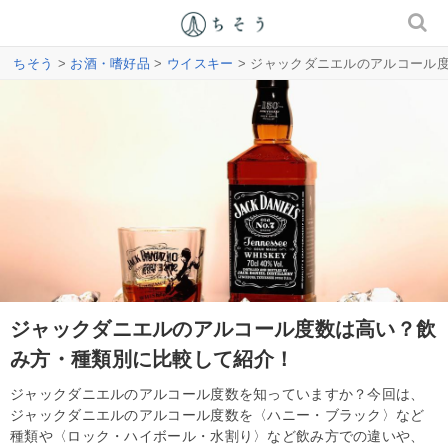
ちそう
>
お酒・嗜好品
>
ウイスキー
> ジャックダニエルのアルコール
ジャックダニエルのアルコール度数は高い？飲
み方・種類別に比較して紹介！
ジャックダニエルのアルコール度数を知っていますか？今回は、
ジャックダニエルのアルコール度数を〈ハニー・ブラック〉など
種類や〈ロック・ハイボール・水割り〉など飲み方での違いや、