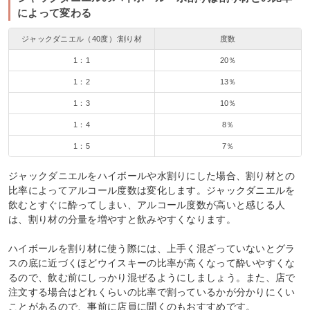
によって変わる
ジャックダニエル（40度）:割り材
度数
1：1
20％
1：2
13％
1：3
10％
1：4
8％
1：5
7％
ジャックダニエルをハイボールや水割りにした場合、割り材との
比率によってアルコール度数は変化します。ジャックダニエルを
飲むとすぐに酔ってしまい、アルコール度数が高いと感じる人
は、割り材の分量を増やすと飲みやすくなります。
ハイボールを割り材に使う際には、上手く混ざっていないとグラ
スの底に近づくほどウイスキーの比率が高くなって酔いやすくな
るので、飲む前にしっかり混ぜるようにしましょう。また、店で
注文する場合はどれくらいの比率で割っているかが分かりにくい
ことがあるので、事前に店員に聞くのもおすすめです。