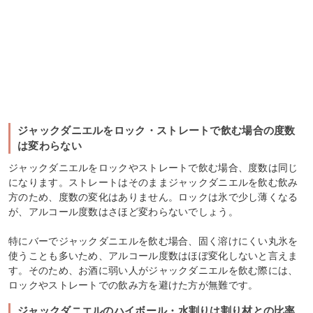
ジャックダニエルをロック・ストレートで飲む場合の度数
は変わらない
ジャックダニエルをロックやストレートで飲む場合、度数は同じ
になります。ストレートはそのままジャックダニエルを飲む飲み
方のため、度数の変化はありません。ロックは氷で少し薄くなる
が、アルコール度数はさほど変わらないでしょう。
特にバーでジャックダニエルを飲む場合、固く溶けにくい丸氷を
使うことも多いため、アルコール度数はほぼ変化しないと言えま
す。そのため、お酒に弱い人がジャックダニエルを飲む際には、
ロックやストレートでの飲み方を避けた方が無難です。
ジャックダニエルのハイボール・水割りは割り材との比率