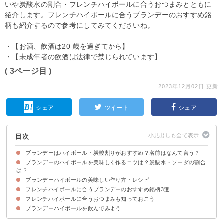
いや炭酸水の割合・フレンチハイボールに合うおつまみとともに
紹介します。フレンチハイボールに合うブランデーのおすすめ銘
柄も紹介するので参考にしてみてくださいね。
・【お酒、飲酒は20 歳を過ぎてから】
・【未成年者の飲酒は法律で禁じられています】
( 3ページ目 )
2023年12月02日 更新
シェア
ツイート
シェア
目次
ブランデーはハイボール・炭酸割りがおすすめ？名前はなんて言う？
ブランデーのハイボールを美味しく作るコツは？炭酸水・ソーダの割合
ブランデーで作るハイボールは「フレンチハイボール」と呼ばれている
「フレンチハイボール」とウイスキーで作る「ハイボール」の違い
は？
ブランデーハイボールの美味しい作り方・レシピ
①ブランデーと炭酸水の割合は1：3がおすすめ
②ブランデーの種類・選び方
③フルーツをトッピングするのもおすすめ
フレンチハイボールに合うブランデーのおすすめ銘柄3選
材料
作り方・手順
フレンチハイボールに合うおつまみも知っておこう
①カミュ XO コニャック｜カミュ（12,650円）
②サントリーV.S.O.P｜サントリー（2,129円）
③ニッカ アップルワイン｜ニッカウイスキー（836円）
ブランデーハイボールを飲んでみよう