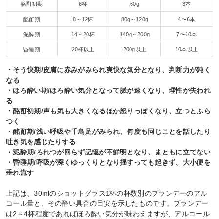
酩酊初期
6杯
60g
3本
酩酊期
8～12杯
80g～120g
4〜6本
泥酔期
14～20杯
140g～200g
7〜10本
昏睡期
20杯以上
200g以上
10本以上
・そう快期/皮膚に赤みがみられ爽快な気分となり、判断力が鈍く
なる
・ほろ酔い期/ほろ酔い気分となって脈が速くなり、理性が失われ
る
・酩酊初期/声も気も大きくなるほか怒りっぽくなり、立つとふら
つく
・酩酊期/浅い呼吸や千鳥足がみられ、何度も同じことを話したり
吐き気を感じたりする
・泥酔期/ろれつが回らず記憶が不鮮明となり、まともに立てない
・昏睡期/呼吸が深くゆっくりとなり揺すっても起きず、大小便を
垂れ流す
上記は、30mlのショットグラス1杯の杯数別のブランデーのアル
コール量と、その酔い具合の目安を示したものです。ブランデー
は2～4杯程度であればほろ酔い気分が味わえますが、アルコール