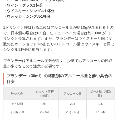
・ワイン：グラス1杯分
・ウイスキー：シングル1杯分
・ウォッカ：シングル1杯分
1ドリンクと呼ばれる単位はアルコール量が約10gが含まれるもの
で、日本酒の場合は0.5合、缶チューハイの場合は約200mlが1ド
リンクと換算されます。また、ブランデーはウイスキーと同じ度
数のため、ショット1杯あたりのアルコール量はウイスキーと同じ
シングル1杯分に相当します。
ブランデーはアルコール度数が高く、少量でもアルコールの摂取
量が多くなるので注意が必要です。
ブランデー（30ml）の杯数別のアルコール量と酔い具合の
目安
ショット何杯
ビール瓶（相当
酔い具合
アルコール量
（40度）
量）
そう快期
2杯
20g
1本
ほろ酔い期
2～4杯
20g～40g
1〜2本