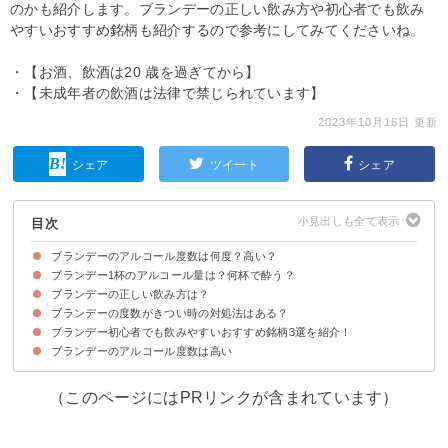
のかも紹介します。ブランデーの正しい飲み方や初心者でも飲み
やすいおすすめ銘柄も紹介するので参考にしてみてくださいね。
・【お酒、飲酒は20 歳を過ぎてから】
・【未成年者の飲酒は法律で禁じられています】
2023年10月16日 更新
シェア
ツイート
シェア
目次
ブランデーのアルコール度数は何度？高い？
ブランデー1杯のアルコール量は？何杯で酔う？
ブランデーはアルコール度数「37度〜50度」のお酒
ブランデーの度数をウイスキーなど他のお酒と比較すると？
ブランデーの正しい飲み方は？
ブランデー1杯（30ml）のアルコール量は「10g」
ブランデー（30ml）の杯数別のアルコール量と酔い具合の目安
ブランデーの度数がきつい時の対処法はある？
ブランデーはストレートで時間をかけて飲む
ブランデー初心者でも飲みやすいおすすめ銘柄3選を紹介！
①水割り・ソーダ割りにして飲む
②カクテルにして飲む
③お菓子作りに使用する
④甘いブランデーを選ぶのもおすすめ
ブランデーのアルコール度数は高い
①vo（37度/2,380円）
② V.S.O.（37度/6,000円）
③VSOP（40度/2,230円）
（このページにはPRリンクが含まれています）