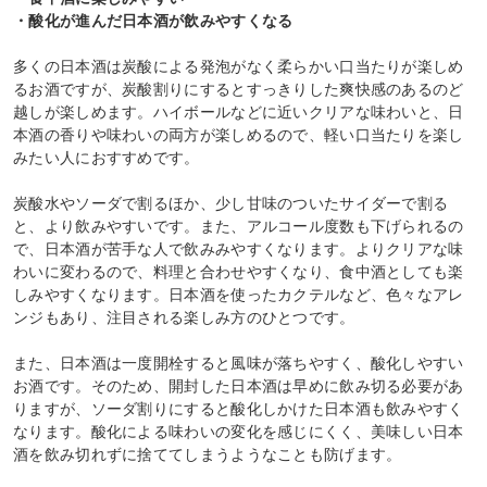
・酸化が進んだ日本酒が飲みやすくなる
多くの日本酒は炭酸による発泡がなく柔らかい口当たりが楽しめ
るお酒ですが、炭酸割りにするとすっきりした爽快感のあるのど
越しが楽しめます。ハイボールなどに近いクリアな味わいと、日
本酒の香りや味わいの両方が楽しめるので、軽い口当たりを楽し
みたい人におすすめです。
炭酸水やソーダで割るほか、少し甘味のついたサイダーで割る
と、より飲みやすいです。また、アルコール度数も下げられるの
で、日本酒が苦手な人で飲みみやすくなります。よりクリアな味
わいに変わるので、料理と合わせやすくなり、食中酒としても楽
しみやすくなります。日本酒を使ったカクテルなど、色々なアレ
ンジもあり、注目される楽しみ方のひとつです。
また、日本酒は一度開栓すると風味が落ちやすく、酸化しやすい
お酒です。そのため、開封した日本酒は早めに飲み切る必要があ
りますが、ソーダ割りにすると酸化しかけた日本酒も飲みやすく
なります。酸化による味わいの変化を感じにくく、美味しい日本
酒を飲み切れずに捨ててしまうようなことも防げます。