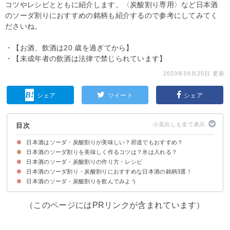
コツやレシピとともに紹介します。〈炭酸割り専用〉など日本酒
のソーダ割りにおすすめの銘柄も紹介するので参考にしてみてく
ださいね。
・【お酒、飲酒は20 歳を過ぎてから】
・【未成年者の飲酒は法律で禁じられています】
2023年09月25日 更新
シェア
ツイート
シェア
目次
日本酒はソーダ・炭酸割りが美味しい？邪道でもおすすめ？
日本酒のソーダ割りを美味しく作るコツは？氷は入れる？
日本酒の炭酸割り・ソーダ割りがおすすめな理由
日本酒のソーダ・炭酸割りの作り方・レシピ
①日本酒の選び方
②日本酒と炭酸水の比率・割合
③氷の有無
④レモンやライムをトッピングするのもおすすめ
日本酒のソーダ割り・炭酸割りにおすすめな日本酒の銘柄3選！
材料
作り方・手順
日本酒のソーダ・炭酸割りを飲んでみよう
①ふなぐち菊水一番しぼり｜菊水酒造（286円）
②桃川 銀松 にごり酒｜桃川（1,648円）
③SUMMER GODDESS｜真名鶴酒造（2,200円）
（このページにはPRリンクが含まれています）