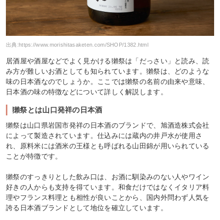
出典:
https://www.morishitasaketen.com/SHOP/1382.html
居酒屋や酒屋などでよく見かける獺祭は「だっさい」と読み、読
み方が難しいお酒としても知られています。獺祭は、どのような
味の日本酒なのでしょうか。ここでは獺祭の名前の由来や意味、
日本酒の味の特徴などについて詳しく解説します。
獺祭とは山口発祥の日本酒
獺祭は山口県岩国市発祥の日本酒のブランドで、旭酒造株式会社
によって製造されています。仕込みには蔵内の井戸水が使用さ
れ、原料米には酒米の王様とも呼ばれる山田錦が用いられている
ことが特徴です。
獺祭のすっきりとした飲み口は、お酒に馴染みのない人やワイン
好きの人からも支持を得ています。和食だけではなくイタリア料
理やフランス料理とも相性が良いことから、国内外問わず人気を
誇る日本酒ブランドとして地位を確立しています。