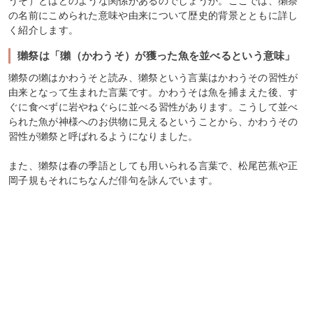
うそ）とはどのような関係があるのでしょうか。ここでは、獺祭
の名前にこめられた意味や由来について歴史的背景とともに詳し
く紹介します。
獺祭は「獺（かわうそ）が獲った魚を並べるという意味」
獺祭の獺はかわうそと読み、獺祭という言葉はかわうその習性が
由来となって生まれた言葉です。かわうそは魚を捕まえた後、す
ぐに食べずに岩やねぐらに並べる習性があります。こうして並べ
られた魚が神様へのお供物に見えるということから、かわうその
習性が獺祭と呼ばれるようになりました。
また、獺祭は春の季語としても用いられる言葉で、松尾芭蕉や正
岡子規もそれにちなんだ俳句を詠んでいます。