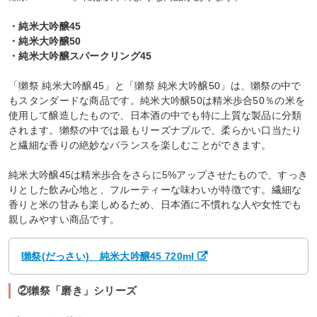
・純米大吟醸45
・純米大吟醸50
・純米大吟醸スパークリング45
「獺祭 純米大吟醸45」と「獺祭 純米大吟醸50」は、獺祭の中で
もスタンダードな商品です。純米大吟醸50は精米歩合50％の米を
使用して醸造したもので、日本酒の中でも特に上質な製品に分類
されます。獺祭の中では最もリーズナブルで、柔らかい口当たり
と繊細な香りの絶妙なバランスを楽しむことができます。
純米大吟醸45は精米歩合をさらに5%アップさせたもので、すっき
りとした飲み心地と、フルーティーな味わいが特徴です。繊細な
香りと米の甘みも楽しめるため、日本酒に不慣れな人や女性でも
親しみやすい商品です。
獺祭(だっさい) 純米大吟醸45 720ml
②獺祭「磨き」シリーズ