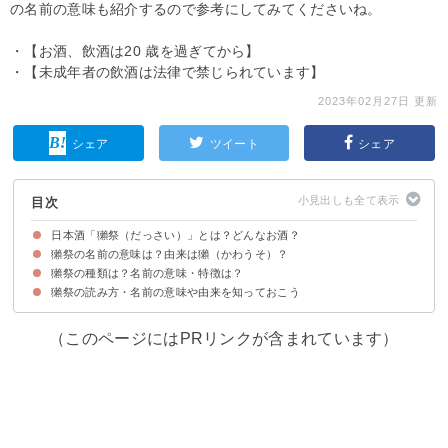
の名前の意味も紹介するので参考にしてみてくださいね。
・【お酒、飲酒は20 歳を過ぎてから】
・【未成年者の飲酒は法律で禁じられています】
2023年02月27日 更新
シェア
ツイート
シェア
目次
日本酒「獺祭（だっさい）」とは？どんなお酒？
獺祭の名前の意味は？由来は獺（かわうそ）？
獺祭とは山口発祥の日本酒
獺祭の種類は？名前の意味・特徴は？
獺祭は「獺（かわうそ）が獲った魚を並べるという意味」
日本酒「獺祭」の意味は山口県にある地名「獺超」に由来する
獺祭の読み方・名前の意味や由来を知っておこう
①獺祭「45・50」
②獺祭「磨き」シリーズ
③獺祭「二割三分」・獺祭「三割九分」
④獺祭「遠心分離」
（このページにはPRリンクが含まれています）