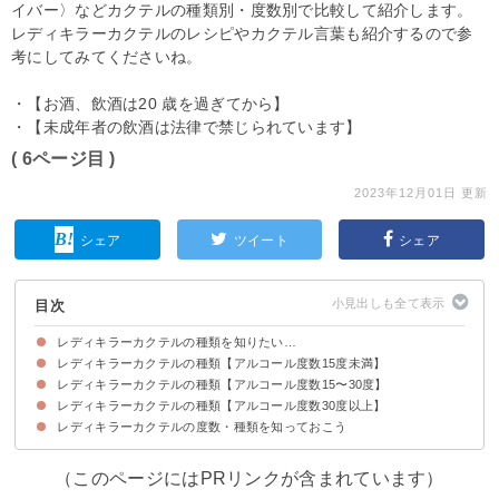
イバー〉などカクテルの種類別・度数別で比較して紹介します。
レディキラーカクテルのレシピやカクテル言葉も紹介するので参
考にしてみてくださいね。
・【お酒、飲酒は20 歳を過ぎてから】
・【未成年者の飲酒は法律で禁じられています】
( 6ページ目 )
2023年12月01日 更新
シェア
ツイート
シェア
目次
レディキラーカクテルの種類を知りたい…
レディキラーカクテルの種類【アルコール度数15度未満】
そもそもレディキラーカクテルとはどんなお酒？
レディキラーカクテルの種類【アルコール度数15〜30度】
①カルーアミルク（6度）
②シンガポールスリング（9度）
③セックス・オン・ザ・ビーチ（10度）
④モスコミュール（10度）
⑤スクリュードライバー（12度）
⑥テキーラサンライズ（12度）
⑦ソルティドッグ（13度）
⑧シーブリーズ（13度）
レディキラーカクテルの種類【アルコール度数30度以上】
①ロングアイランドアイスティー（15度）
②グラスホッパー（20度）
③シルクストッキング（21度）
④ピンクレディ（23度）
⑤アレキサンダー（25度）
⑥ホワイトルシアン（25度）
⑦マイタイ（25度）
レディキラーカクテルの度数・種類を知っておこう
①B-52（31度）
②キス・イン・ザ・ダーク（33度）
③ゴッドマザー（34度）
④青い珊瑚礁（35度）
⑤ジャック・ター（35度）
⑥イエローパロット（37度）
⑦ビトウィーンザシーツ（40度）
（このページにはPRリンクが含まれています）