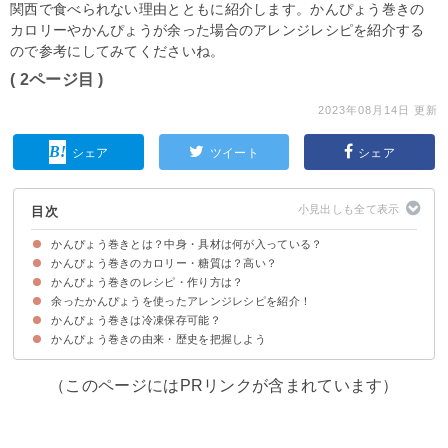
関西で食べられない理由とともに紹介します。かんぴょう巻きの
カロリーやかんぴょうが余った場合のアレンジレシピを紹介する
ので参考にしてみてくださいね。
( 2ページ目 )
2023年08月14日 更新
シェア
ツイート
シェア
目次
かんぴょう巻きとは？中身・具材は何が入っている？
かんぴょう巻きのカロリー・糖質は？高い？
かんぴょう巻きは別名「鉄砲巻き」と呼ばれる寿司
かんぴょう巻きの歴史・由来
かんぴょう巻きが関西で食べられない理由
かんぴょう巻きの食べ方・マナー
かんぴょう巻きのレシピ・作り方は？
かんぴょう巻きのカロリー・糖質
かんぴょう巻きのカロリー・糖質を他の巻き寿司と比較
かんぴょう巻きのカロリーを消費するために必要なカロリー
余ったかんぴょうを使ったアレンジレシピを紹介！
①かんぴょう巻きの材料・中身の作り方
②かんぴょう巻きの作り方
かんぴょう巻きは冷凍保存可能？
①ちらし寿司
②海山かんぴょう巻き
かんぴょう巻きの由来・歴史を把握しよう
かんぴょう巻きは野菜室で保存するのがおすすめ
（このページにはPRリンクが含まれています）