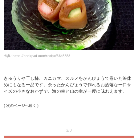
出典:
https://cookpad.com/recipe/6645568
きゅうりや干し柿、カニカマ、スルメをかんぴょうで巻いた箸休
めにもなる一品です。余ったかんぴょうで作れるお洒落な一口サ
イズの小さなおかずで、海の幸と山の幸が一度に味わえます。
( 次のページへ続く )
2/3