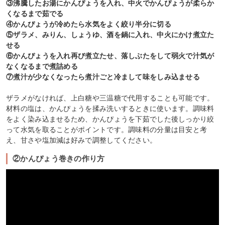
③沸騰したお湯にかんぴょうを入れ、中火でかんぴょうが柔らか
くなるまで茹でる
④かんぴょうが冷めたら水気をよく絞り半分に切る
⑤ザラメ、みりん、しょうゆ、酒を鍋に入れ、中火にかけ煮立た
せる
⑥かんぴょうを入れ再び煮立たせ、落しぶたをして弱火で汁気が
なくなるまで煮詰める
⑦煮汁が少なくなったら煮汁ごと冷まして味をしみ込ませる
ザラメがなければ、上白糖や三温糖で代用することも可能です。
材料の塩は、かんぴょうを揉み洗いするときに使います。調味料
をよく染み込ませるため、かんぴょうを下茹でした後しっかり絞
って水気を取ることがポイントです。調味料の分量は目安と考
え、甘さや塩加減は好みで調整してください。
②かんぴょう巻きの作り方