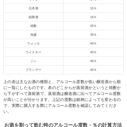
日本酒
15％
紹興酒
16％
焼酎
25％
泡盛
35％
ウォッカ
40％
ウイスキー
40％
ジン
40％
ブランデー
40％
上の表は主なお酒の種類と、アルコール度数が低い醸造酒から順
に一覧にしたものです。表のどこからが蒸留酒かというと焼酎か
ら下がすべて蒸留酒で、蒸留酒は醸造酒に比べてアルコール度数
が高いことが分かります。上記の度数は銘柄によっても変わるの
で、実際に購入する際にアルコール度数を確認してみてくださ
い。
お酒を割って飲む時のアルコール度数・％の計算方法