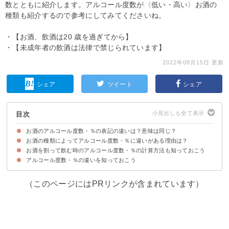
数とともに紹介します。アルコール度数が〈低い・高い〉お酒の
種類も紹介するので参考にしてみてくださいね。
・【お酒、飲酒は20 歳を過ぎてから】
・【未成年者の飲酒は法律で禁じられています】
2022年08月15日 更新
シェア
ツイート
シェア
目次
お酒のアルコール度数・％の表記の違いは？意味は同じ？
お酒の種類によってアルコール度数・％に違いがある理由は？
アルコール度数と％は同じ意味
お酒を割って飲む時のアルコール度数・％の計算方法も知っておこう
度数に違いがあるのは製造方法が異なるため
お酒の種類別のアルコール度数一覧
アルコール度数・％の違いを知っておこう
お酒を割った時のアルコール度数・％の求め方
焼酎25度でチューハイを作った場合の計算例
（このページにはPRリンクが含まれています）