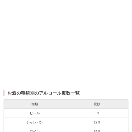
お酒の種類別のアルコール度数一覧
種類
度数
ビール
5％
シャンパン
12％
ワイン
14％