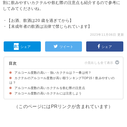
割に飲みやすいカクテルや飲む際の注意点も紹介するので参考に
してみてくださいね。
・【お酒、飲酒は20 歳を過ぎてから】
・【未成年者の飲酒は法律で禁じられています】
2023年11月06日 更新
シェア
ツイート
シェア
目次
アルコール度数の高い・強いカクテルは？一番は何？
カクテルのアルコール度数が高い順ランキングTOP15！飲みやすいの
カクテルの度数の平均
は？
アルコール度数の高いカクテルを飲む際の注意点
15位：飲みやすいカシスオレンジ（4～5度）
14位：居酒屋で人気のカルーアミルク（5度）
13位：ジントニック（5度）
12位：モヒート（13度）
11位：モスコミュール（13度）
10位：スクリュー・ドライバー（13度）
9位：ソルティドッグ（15度）
8位：ピンクレディ（18度）
7位：レディーキラーカクテル・アレキサンダー（20～25度）
6位：ロングアイランドアイスティー（20～25度）
5位：ゴッドファーザー（25度）
4位：ホワイト・レディ（25度）
3位：ギムレット（25度）
2位：ショートカクテル・マティーニ（30度）
1位：レディーキラーカクテル・ニコラシカ（40度）
アルコール度数の高いカクテルには注意しよう
①大量に一気・空腹状態で飲まない
②チェイサー・水と一緒に飲む
③自分の限界値を知っておく
（このページにはPRリンクが含まれています）