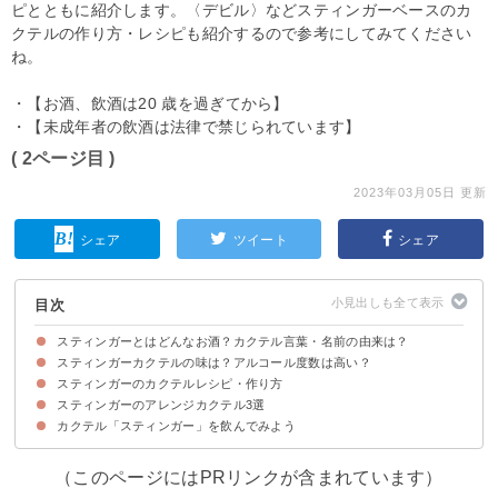
ピとともに紹介します。〈デビル〉などスティンガーベースのカ
クテルの作り方・レシピも紹介するので参考にしてみてください
ね。
・【お酒、飲酒は20 歳を過ぎてから】
・【未成年者の飲酒は法律で禁じられています】
( 2ページ目 )
2023年03月05日 更新
シェア
ツイート
シェア
目次
スティンガーとはどんなお酒？カクテル言葉・名前の由来は？
スティンガーカクテルの味は？アルコール度数は高い？
スティンガーとはブランデーベースのカクテル
スティンガーのカクテル言葉は「危険な香り」
スティンガーの名前の由来
スティンガーのカクテルレシピ・作り方
スティンガーカクテルの味わい・香り
スティンガーカクテルのアルコール度数は35%程度
スティンガーのアレンジカクテル3選
材料
作り方・手順
スティンガーに合うブランデーの選び方
カクテル「スティンガー」を飲んでみよう
①ホワイトウェイ
②ホワイトスパイダー
③デビル
（このページにはPRリンクが含まれています）