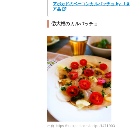
アボカドのベーコンカルパッチョ by Ｊ
万品
⑦大根のカルパッチョ
出典:
https://cookpad.com/recipe/1471903