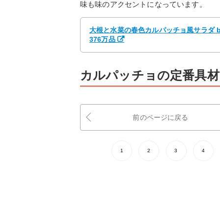
味も味のアクセントになっています。
大根と水菜の春色カルパッチョ風サラダ by
376万品
カルパッチョの定番具材
前のページに戻る
1
2
3
4