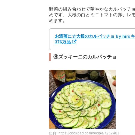
野菜の組み合わせで華やかなカルパッチ
めです。大根の白とミニトマトの赤、レ
めます。
お洒落に☆大根のカルパッチョ by hir
376万品
⑧ズッキーニのカルパッチョ
出典:
https://cookpad.com/recipe/7252401