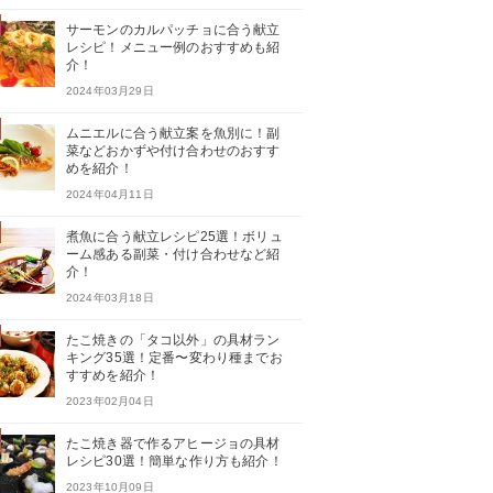
サーモンのカルパッチョに合う献立
レシピ！メニュー例のおすすめも紹
介！
2024年03月29日
ムニエルに合う献立案を魚別に！副
菜などおかずや付け合わせのおすす
めを紹介！
2024年04月11日
煮魚に合う献立レシピ25選！ボリュ
ーム感ある副菜・付け合わせなど紹
介！
2024年03月18日
たこ焼きの「タコ以外」の具材ラン
キング35選！定番〜変わり種までお
すすめを紹介！
2023年02月04日
たこ焼き器で作るアヒージョの具材
レシピ30選！簡単な作り方も紹介！
2023年10月09日