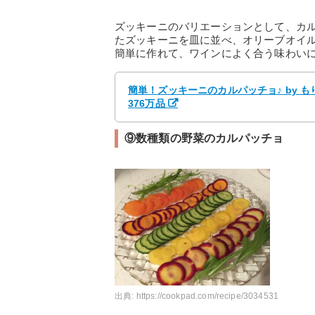
ズッキーニのバリエーションとして、カ
たズッキーニを皿に並べ、オリーブオイ
簡単に作れて、ワインによく合う味わい
簡単！ズッキーニのカルパッチョ♪ by 
376万品
⑨数種類の野菜のカルパッチョ
出典:
https://cookpad.com/recipe/3034531