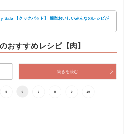
 Sala 【クックパッド】 簡単おいしいみんなのレシピが
のおすすめレシピ【肉】
続きを読む
5
6
7
8
9
10