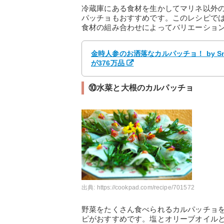
冷蔵庫にある食材を生かしてマリネ以外
パッチョもおすすめです。このレシピで
食材の組み合わせによってバリエーショ
金時人参のお洒落なカルパッチョ！ by S
が376万品
⑩水菜と大根のカルパッチョ
出典:
https://cookpad.com/recipe/701572
野菜をたくさん食べられるカルパッチョ
ピがおすすめです。塩とオリーブオイル