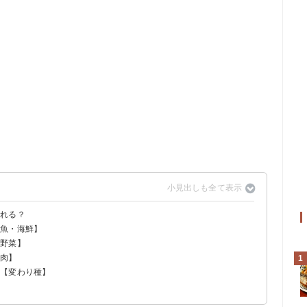
入れる？
【魚・海鮮】
【野菜】
【肉】
1
ピ【変わり種】