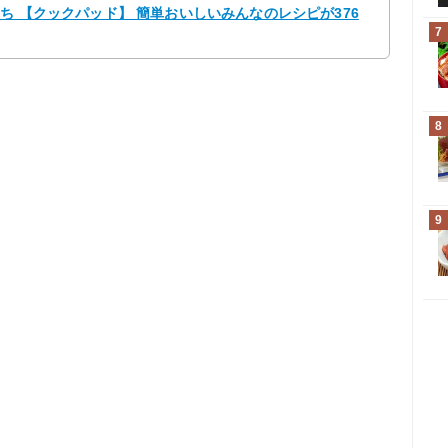
きち 【クックパッド】 簡単おいしいみんなのレシピが376
7
8
9