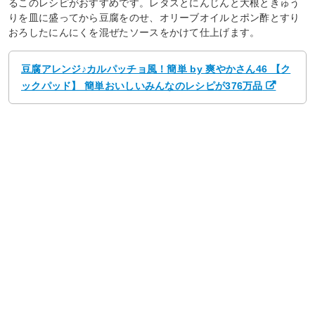
るこのレシピがおすすめです。レタスとにんじんと大根ときゅう
りを皿に盛ってから豆腐をのせ、オリーブオイルとポン酢とすり
おろしたにんにくを混ぜたソースをかけて仕上げます。
豆腐アレンジ♪カルパッチョ風！簡単 by 爽やかさん46 【ク
ックパッド】 簡単おいしいみんなのレシピが376万品