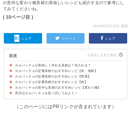
の意外な変わり種具材の美味しいレシピも紹介するので参考にし
てみてくださいね。
( 10ページ目 )
2024年02月10日 更新
シェア
ツイート
シェア
目次
カルパッチョが美味しく作れる具材は？何入れる？
カルパッチョの定番具材のおすすめレシピ【魚・海鮮】
カルパッチョの定番具材のおすすめレシピ【野菜】
①サーモンのカルパッチョ
②カツオのたたきのカルパッチョ
③タイのカルパッチョ
④炙りホタテのカルパッチョ
⑤ハマチのカルパッチョ
⑥カンパチのカルパッチョ
⑦ブリのカルパッチョ
⑧タコのカルパッチョ
⑨イサキとアジのカルパッチョ
⑩白身魚のカルパッチョ
⑪ハマチのカルパッチョ中華風
⑫ツバスのカルパッチョ
⑬エビのカルパッチョ
⑭イカのカルパッチョ
⑮ヒラメのカルパッチョ
⑯刺身と野菜のサラダカルパッチョ
⑰サーモンのチーズたっぷりカルパッチョ
⑱サンマのマリネのカルパッチョ風
カルパッチョの定番具材のおすすめレシピ【肉】
①かぶのカルパッチョ
②なすのカルパッチョ
③トマトのカルパッチョ
④コールラビのカルパッチョ
⑤玉ねぎとトマトのカルパッチョ
⑥アボカドのカルパッチョ
⑦大根のカルパッチョ
⑧ズッキーニのカルパッチョ
⑨数種類の野菜のカルパッチョ
⑩水菜と大根のカルパッチョ
カルパッチョの意外な具材のおすすめレシピ【変わり種】
①生ハムのカルパッチョ
②牛肉のカルパッチョ
③馬肉のカルパッチョ
④蒸し鶏のカルパッチョ
⑤鶏むね肉のカルパッチョ梅ソース
⑥鶏むね肉のマリネ風カルパッチョ
⑦豚しゃぶ肉のカルパッチョ
⑧ローストビーフのカルパッチョ
⑨豚バラ肉のカルパッチョ
⑩豚ハツ塩焼きのカルパッチョ韓国風
具沢山カルパッチョを色々試してみよう！
①刺身とマッシュポテトのカルパッチョ
②こんにゃくのカルパッチョ
③水菜とフルーツグラノーラのカルパッチョ
④ワンタンの入ったカルパッチョ中華風
⑤豆腐のカルパッチョ風
⑥カマンベールチーズと生ハムのカルパッチョ
⑦豆のマリネとホタテのカルパッチョ
（このページにはPRリンクが含まれています）