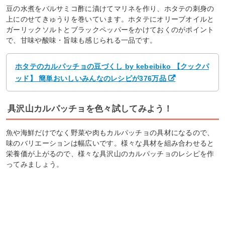
豆の水煮をバルサミコ酢に漬けてマリネを作り、ホタテの刺身の
上にのせてきゅうりを巻いています。ホタテにオリーブオイルと
ガーリックソルトとブラックペッパーをかけておくのがポイント
で、甘味や酸味・旨味も感じられる一品です。
ホタテのカルパッチョの豆づくし by kebeibiko 【クックパ
ッド】 簡単おいしいみんなのレシピが376万品
具沢山カルパッチョを色々試してみよう！
魚や海鮮だけでなく野菜や肉もカルパッチョの具材になるので、
味のバリエーションは幅広いです。様々な具材を組み合わせると
栄養価が上がるので、様々な具沢山のカルパッチョのレシピを作
ってみましょう。