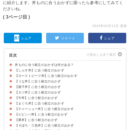
に紹介します。丼ものに合うおかずに困ったら参考にしてみてく
ださいね。
( 3ページ目 )
2024年04月11日 更新
シェア
ツイート
シェア
目次
丼ものに合う献立のおかずは何がある？
【しらす丼】に合う献立のおかず
【ローストビーフ丼】に合う献立のおかず
副菜：小松菜と油揚げの和風サラダ
汁物・スープ：あさりの味噌汁
【うな丼】に合う献立のおかず
副菜：レタスとトマトのデリ風サラダ
汁物・スープ：野菜のコンソメスープ
【親子丼】に合う献立のおかず
副菜：きゅうりとカニカマの酢の物
汁物・スープ：手まり麩のお吸い物
【カツ丼】に合う献立のおかず
副菜：ちくわとピーマンの塩昆布炒め
汁物・スープ：油揚げと野菜の味噌汁
【牛丼】に合う献立のおかず
副菜：ポテトサラダ
汁物・スープ：食物繊維が摂れる味噌汁
【まぐろ丼】に合う献立のおかず
副菜：白菜のさっぱりサラダ
汁物・スープ：かきたま汁
【チャーシュー丼】に合う献立のおかず
副菜：夕食時のつまみにもなる長芋のわさび醤油漬け
汁物・スープ：魚の旨味が溶け出たあら汁風味噌汁
【ビビンバ丼】に合う献立のおかず
副菜：サニーレタスのチョレギサラダ
汁物・スープ：チンゲン菜の中華風スープ
【豚丼】に合う献立のおかず
副菜：海老と小松菜の塩炒め
汁物・スープ：わかめと卵の中華スープ
【そぼろ・三色丼】に合う献立のおかず
副菜：ごぼうとにんじんのきんぴら
汁物・副菜：さつまいもと玉ねぎの味噌汁