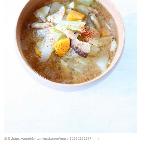
出典:
https://ameblo.jp/mieuxkanon/entry-12822151757.html