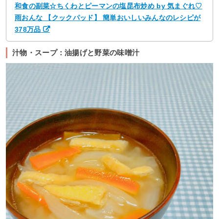
和食の副菜☆ちくわとピーマンの塩昆布炒め by 気まぐれ♡
雨おんな 【クックパッド】 簡単おいしいみんなのレシピが
378万品
汁物・スープ：油揚げと野菜の味噌汁