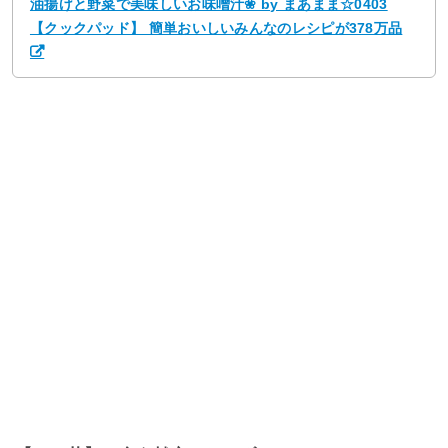
油揚げと野菜で美味しいお味噌汁❀ by まあまま☆0403
【クックパッド】 簡単おいしいみんなのレシピが378万品