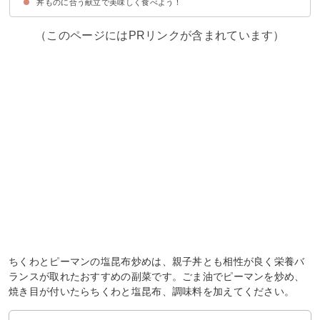
丼ものに合う献立で美味しく食べよう！
副菜：大根とハムの和風サラダ
汁物・スープ：具沢山な豚汁
（このページにはPRリンクが含まれています）
ちくわとピーマンの塩昆布炒めは、親子丼とも相性が良く栄養バ
ランスが取れたおすすめの副菜です。ごま油でピーマンを炒め、
焼き目が付いたらちくわと塩昆布、調味料を加えてください。