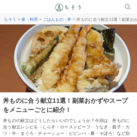
ちそう
>
食・料理
>
ごはんもの・丼
> 丼ものに合う献立11選！副菜
丼ものに合う献立11選！副菜おかずやスープ
をメニューごとに紹介！
丼ものの献立はどうしたらいいのでしょうか？今回は、丼ものに
合う献立レシピを〈しらす・ローストビーフ・うなぎ・親子・カ
ツ・牛・まぐろ・チャーシュー・ビビンバ・豚・そぼろ〉など別