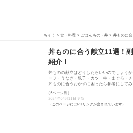
ちそう
>
食・料理
>
ごはんもの・丼
> 丼ものに
丼ものに合う献立11選！
紹介！
丼ものの献立はどうしたらいいのでしょうか
ーフ・うなぎ・親子・カツ・牛・まぐろ・チ
丼ものに合うおかずに困ったら参考にしてみ
( 5ページ目 )
2024年04月11日 更新
（このページにはPRリンクが含まれています）