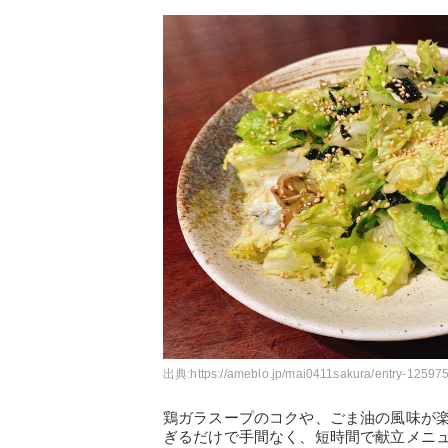
出典:
https://ameblo.jp/mai0411sakura/entry-12597
鶏ガラスープのコクや、ごま油の風味が
ぎるだけで手間なく、短時間で献立メニ