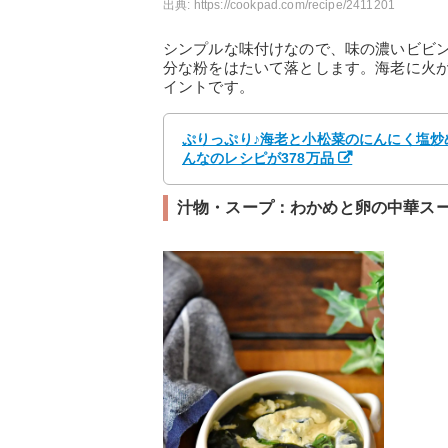
出典:
https://cookpad.com/recipe/2411201
シンプルな味付けなので、味の濃いビビ
分な粉をはたいて落とします。海老に火
イントです。
ぷりっぷり♪海老と小松菜のにんにく塩炒め
んなのレシピが378万品
汁物・スープ：わかめと卵の中華ス