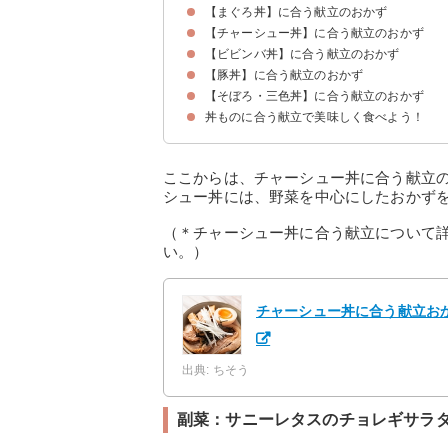
【まぐろ丼】に合う献立のおかず
副菜：白菜のさっぱりサラダ
汁物・スープ：かきたま汁
【チャーシュー丼】に合う献立のおかず
副菜：夕食時のつまみにもなる長芋のわさび醤油
汁物・スープ：魚の旨味が溶け出たあら汁風味噌
【ビビンバ丼】に合う献立のおかず
副菜：サニーレタスのチョレギサラダ
汁物・スープ：チンゲン菜の中華風スープ
【豚丼】に合う献立のおかず
副菜：海老と小松菜の塩炒め
汁物・スープ：わかめと卵の中華スープ
【そぼろ・三色丼】に合う献立のおかず
副菜：ごぼうとにんじんのきんぴら
汁物・副菜：さつまいもと玉ねぎの味噌汁
丼ものに合う献立で美味しく食べよう！
副菜：大根とハムの和風サラダ
汁物・スープ：具沢山な豚汁
ここからは、チャーシュー丼に合う献立
シュー丼には、野菜を中心にしたおかず
（＊チャーシュー丼に合う献立について
い。）
チャーシュー丼に合う献立お
出典: ちそう
副菜：サニーレタスのチョレギサラ