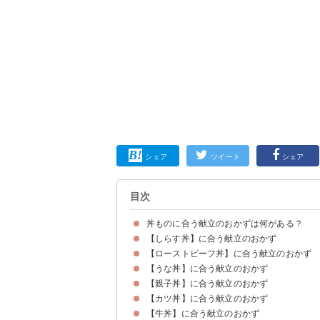
シェア
ツイート
シェア
目次
丼ものに合う献立のおかずは何がある？
【しらす丼】に合う献立のおかず
【ローストビーフ丼】に合う献立のおかず
副菜：小松菜と油揚げの和風サラダ
汁物・スープ：あさりの味噌汁
【うな丼】に合う献立のおかず
副菜：レタスとトマトのデリ風サラダ
汁物・スープ：野菜のコンソメスープ
【親子丼】に合う献立のおかず
副菜：きゅうりとカニカマの酢の物
汁物・スープ：手まり麩のお吸い物
【カツ丼】に合う献立のおかず
副菜：ちくわとピーマンの塩昆布炒め
汁物・スープ：油揚げと野菜の味噌汁
【牛丼】に合う献立のおかず
副菜：ポテトサラダ
汁物・スープ：食物繊維が摂れる味噌汁