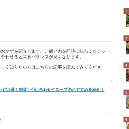
漬け
汁
2
3
のおかずを紹介します。ご飯と肉を同時に味わえるチャー
を合わせると栄養バランスが良くなります。
4
詳しく知りたい方はこちらの記事を読んでみてくださ
かず15選！副菜・付け合わせやスープのおすすめを紹介！
5
6
ダ