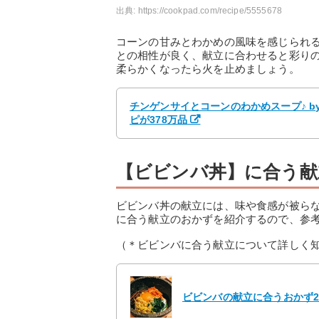
出典:
https://cookpad.com/recipe/5555678
コーンの甘みとわかめの風味を感じられ
との相性が良く、献立に合わせると彩り
柔らかくなったら火を止めましょう。
チンゲンサイとコーンのわかめスープ♪ by
ピが378万品
【ビビンバ丼】に合う献
ビビンバ丼の献立には、味や食感が被ら
に合う献立のおかずを紹介するので、参
（＊ビビンバに合う献立について詳しく
ビビンバの献立に合うおかず