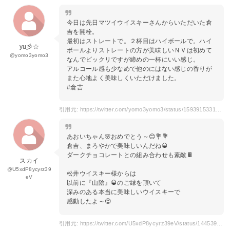
今日は先日マツイウイスキーさんからいただいた倉
吉を開栓。
最初はストレートで。２杯目はハイボールで。ハイ
yu彡☆
ボールよりストレートの方が美味しいＮＶは初めて
@yomo3yomo3
なんでビックリですが締めの一杯にいい感じ。
アルコール感も少なめで他のにはない感じの香りが
また心地よく美味しくいただけました。
#倉吉
引用元: https://twitter.com/yomo3yomo3/status/1593915331516301314
あおいちゃん🌸おめでとう～😊💐💐
倉吉、まろやかで美味しいんだね🥃
ダークチョコレートとの組み合わせも素敵🍫
スカイ
@U5xdP8ycyrz39
松井ウイスキー様からは
eV
以前に『山陰』🥃のご縁を頂いて
深みのある本当に美味しいウイスキーで
感動したよ～😍
引用元: https://twitter.com/U5xdP8ycyrz39eV/status/1445398487433109505