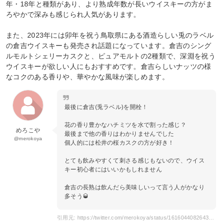
年・18年と種類があり、より熟成年数が長いウイスキーの方がま
ろやかで深みも感じられ人気があります。
また、2023年には卯年を祝う鳥取県にある酒造らしい兎のラベル
の倉吉ウイスキーも発売され話題になっています。倉吉のシング
ルモルトシェリーカスクと、ピュアモルトの2種類で、深淵を祝う
ウイスキーが欲しい人にもおすすめです。倉吉らしいナッツの様
なコクのある香りや、華やかな風味が楽しめます。
最後に倉吉(兎ラベル)を開栓！
花の香り豊かなハチミツを水で割った感じ？
めろこや
最後まで他の香りはわかりませんでした
@merokoya
個人的には松井の桜カスクの方が好き！
とても飲みやすくて刺さる感じもないので、ウイス
キー初心者にはいいかもしれません
倉吉の長熟は飲んだら美味しいって言う人がかなり
多そう🥃
引用元: https://twitter.com/merokoya/status/1616044082643755020