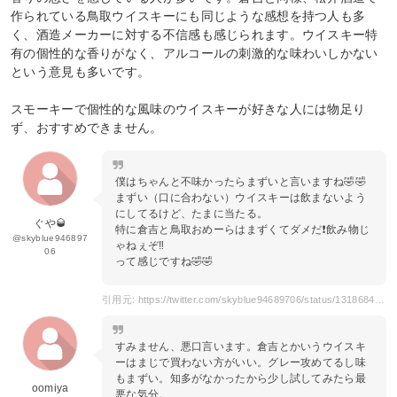
作られている鳥取ウイスキーにも同じような感想を持つ人も多
く、酒造メーカーに対する不信感も感じられます。ウイスキー特
有の個性的な香りがなく、アルコールの刺激的な味わいしかない
という意見も多いです。
スモーキーで個性的な風味のウイスキーが好きな人には物足り
ず、おすすめできません。
僕はちゃんと不味かったらまずいと言いますね🤣🤣
まずい（口に合わない）ウイスキーは飲まないよう
にしてるけど、たまに当たる。
ぐや🥃
特に倉吉と鳥取おめーらはまずくてダメだ❗️飲み物じ
@skyblue946897
ゃねぇぞ‼️
06
って感じですね🤣🤣
引用元: https://twitter.com/skyblue94689706/status/1318684398695321600
すみません、悪口言います。倉吉とかいうウイスキ
ーはまじで買わない方がいい。グレー攻めてるし味
もまずい。知多がなかったから少し試してみたら最
oomiya
悪な気分。