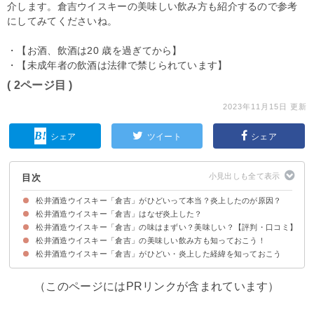
介します。倉吉ウイスキーの美味しい飲み方も紹介するので参考
にしてみてくださいね。
・【お酒、飲酒は20 歳を過ぎてから】
・【未成年者の飲酒は法律で禁じられています】
( 2ページ目 )
2023年11月15日 更新
シェア
ツイート
シェア
目次
松井酒造ウイスキー「倉吉」がひどいって本当？炎上したのが原因？
松井酒造ウイスキー「倉吉」はなぜ炎上した？
理由①松井酒造ウイスキー「倉吉」は過去に炎上したことがある
理由②味がまずいとの意見
松井酒造ウイスキー「倉吉」の味はまずい？美味しい？【評判・口コミ】
理由①国産と表記されているが輸入した原酒を加工していた
理由②炎上後の社長の発言内容
炎上はしたが現在の日本の法律上で問題はない
松井酒造ウイスキー「倉吉」の美味しい飲み方も知っておこう！
倉吉ウイスキーをまずいと感じる人の評判・口コミ
倉吉ウイスキーを美味しいと感じる人の評判・口コミ
松井酒造ウイスキー「倉吉」がひどい・炎上した経緯を知っておこう
飲み方①ミスト
飲み方②ハイボール
（このページにはPRリンクが含まれています）