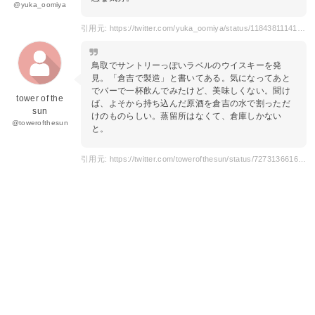
@yuka_oomiya
引用元: https://twitter.com/yuka_oomiya/status/1184381114145636353
鳥取でサントリーっぽいラベルのウイスキーを発
見。「倉吉で製造」と書いてある。気になってあと
でバーで一杯飲んでみたけど、美味しくない。聞け
tower of the
ば、よそから持ち込んだ原酒を倉吉の水で割っただ
sun
けのものらしい。蒸留所はなくて、倉庫しかない
@towerofthesun
と。
引用元: https://twitter.com/towerofthesun/status/727313661669167104