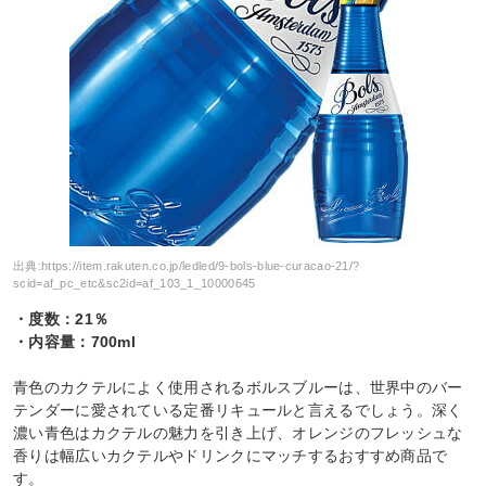
出典:
https://item.rakuten.co.jp/ledled/9-bols-blue-curacao-21/?
scid=af_pc_etc&sc2id=af_103_1_10000645
・度数：21％
・内容量：700ml
青色のカクテルによく使用されるボルスブルーは、世界中のバー
テンダーに愛されている定番リキュールと言えるでしょう。深く
濃い青色はカクテルの魅力を引き上げ、オレンジのフレッシュな
香りは幅広いカクテルやドリンクにマッチするおすすめ商品で
す。