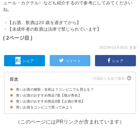
ュール・カクテル〉なども紹介するので参考にしてみてください
ね。
・【お酒、飲酒は20 歳を過ぎてから】
・【未成年者の飲酒は法律で禁じられています】
( 2ページ目 )
2023年03月06日 更新
シェア
ツイート
シェア
目次
青いお酒の種類・名前は？コンビニでも買える？
青いお酒のおすすめ商品7選【瓶が青色】
青いお酒のおすすめ商品8選【お酒が青色】
①純米大吟醸 路上有花 葵 （5500円）
②酔園 幻の酒ブルー（3080円）
③ヴァルドッカ プロセッコ DOC エクストラ ドライブルーミレジマート
④スター オブ ボンベイ（3300円）
⑤麒麟山 純米大吟醸 ながれぼし（3000円）
⑥澪-MIO- スパークリング（322円）
⑦SKYY BLUE シトラス（238円）
（1294円）
青いお酒をコンビニで買ってみよう
①ボルス ブルー（1287円）
②ヘルメス ブルーキュラソー（1497円）
③ヴェドレンヌ ブルーキュラソー（2541円）
④エルヴェケルラン ラ・ヴァーグ・ブルー スパークリング（1890円）
⑤アリーゼ ブルー（1738円）
⑥ナンネル シンデレラシュー ブルーキュラソー（2640円）
⑦北海道ハイボール オホーツク塩（242円）
⑧流氷ドラフト（384円）
（このページにはPRリンクが含まれています）