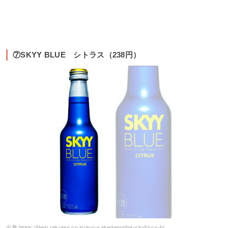
⑦SKYY BLUE シトラス（238円）
出典:
https://item.rakuten.co.jp/auc-sakedepot/lqr-skybl-cs-b/