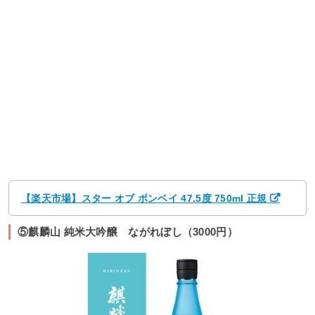
【楽天市場】スター オブ ボンベイ 47.5度 750ml 正規
⑤麒麟山 純米大吟醸 ながれぼし（3000円）