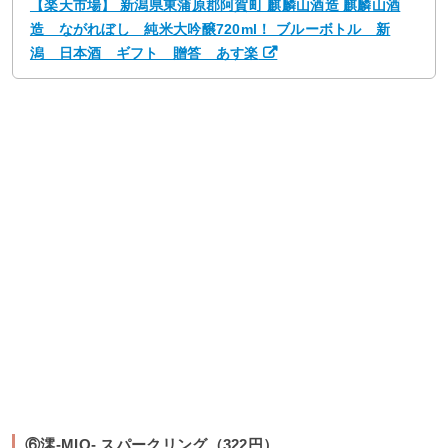
【楽天市場】 新潟県東蒲原郡阿賀町 麒麟山酒造 麒麟山酒
造 ながれぼし 純米大吟醸720ml！ ブルーボトル 新
潟 日本酒 ギフト 贈答 あす楽
⑥澪-MIO- スパークリング（322円）