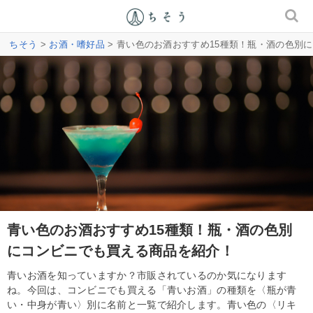
ちそう
>
お酒・嗜好品
> 青い色のお酒おすすめ15種類！瓶・酒の色別
青い色のお酒おすすめ15種類！瓶・酒の色別
にコンビニでも買える商品を紹介！
青いお酒を知っていますか？市販されているのか気になります
ね。今回は、コンビニでも買える「青いお酒」の種類を〈瓶が青
い・中身が青い〉別に名前と一覧で紹介します。青い色の〈リキ