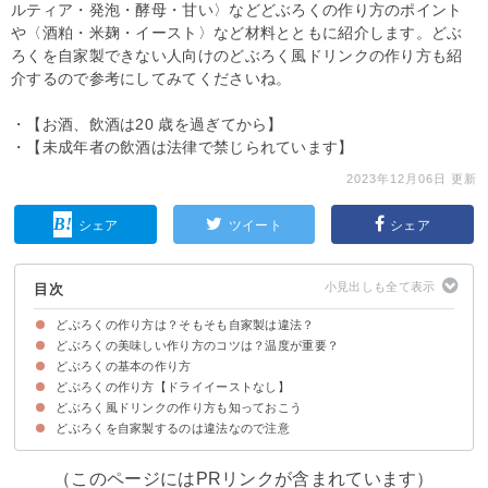
ルティア・発泡・酵母・甘い〉などどぶろくの作り方のポイント
や〈酒粕・米麹・イースト〉など材料とともに紹介します。どぶ
ろくを自家製できない人向けのどぶろく風ドリンクの作り方も紹
介するので参考にしてみてくださいね。
・【お酒、飲酒は20 歳を過ぎてから】
・【未成年者の飲酒は法律で禁じられています】
2023年12月06日 更新
シェア
ツイート
シェア
目次
どぶろくの作り方は？そもそも自家製は違法？
どぶろくの美味しい作り方のコツは？温度が重要？
どぶろくを自家製する場合は酒類製造免許がないと違法
どぶろくは海外で自家製する分には問題ない
どぶろくの基本の作り方
①最低限必要な材料
②どぶろくを作る時の温度・容器選び
③どぶろくを混ぜる頻度
④水の選び方・甘口・辛口を作るコツ
どぶろくの作り方【ドライイーストなし】
材料
作り方・手順
どぶろく風ドリンクの作り方も知っておこう
材料
作り方・手順
どぶろくを自家製するのは違法なので注意
材料
作り方・手順
（このページにはPRリンクが含まれています）