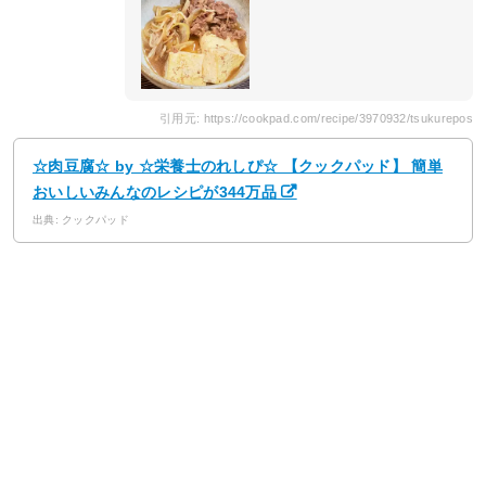
引用元: https://cookpad.com/recipe/3970932/tsukurepos
☆肉豆腐☆ by ☆栄養士のれしぴ☆ 【クックパッド】 簡単
おいしいみんなのレシピが344万品
出典: クックパッド