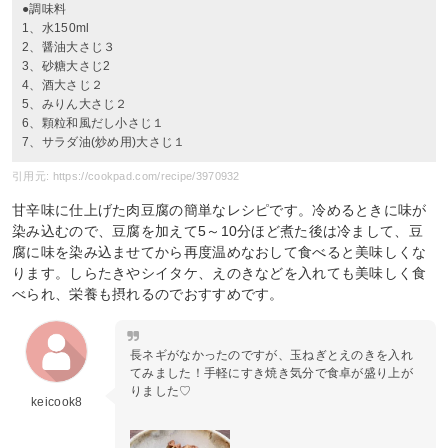
●調味料
1、水150ml
2、醤油大さじ３
3、砂糖大さじ2
4、酒大さじ２
5、みりん大さじ２
6、顆粒和風だし小さじ１
7、サラダ油(炒め用)大さじ１
引用元: https://cookpad.com/recipe/3970932
甘辛味に仕上げた肉豆腐の簡単なレシピです。冷めるときに味が
染み込むので、豆腐を加えて5～10分ほど煮た後は冷まして、豆
腐に味を染み込ませてから再度温めなおして食べると美味しくな
ります。しらたきやシイタケ、えのきなどを入れても美味しく食
べられ、栄養も摂れるのでおすすめです。
長ネギがなかったのですが、玉ねぎとえのきを入れ
てみました！手軽にすき焼き気分で食卓が盛り上が
りました♡
keicook8