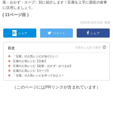
菜・おかず・スープ〉別に紹介します！豆腐を上手に普段の食事
に活用しましょう。
( 11ページ目 )
2023年10月10日 更新
シェア
ツイート
シェア
目次
「豆腐」の人気レシピが知りたい！
豆腐の人気レシピ【主食】
豆腐の人気レシピ【副菜・おかず・おつまみ】
【つくれぽ1052件】ダイエットに！豆腐丼
【つくれぽ1001件】豆腐そぼろの三食丼
【つくれぽ1113件】豆腐と卵のふわふわ丼
【つくれぽ3794件】子供が喜ぶ！豆腐で分厚いホットケーキ
【つくれぽ5933件】豆腐の食パン
【つくれぽ1964件】豆腐とキャベツのお好み焼き風【動画】
【つくれぽ1241件】ダイエットに！豆腐とおからの焼きドーナツ
豆腐の人気レシピ【スープ】
【つくれぽ9217件】こってり味の豆腐ステーキ
【つくれぽ1855件】本格麻婆豆腐
【つくれぽ2140件】肉不使用の豆腐ハンバーグ
【つくれぽ1410件】豆腐のすき焼き風煮【動画】
【つくれぽ1678件】豆腐の卵寄せあんかけ
【つくれぽ1660件】豆腐グラタン
【つくれぽ1053件】えびとブロッコリーのうま塩豆腐【動画】
【つくれぽ1355件】とろける湯豆腐
【つくれぽ6445件】豚バラの肉豆腐【動画】
【つくれぽ1331件】塩麻婆豆腐
【つくれぽ1993件】ゴーヤチャンプル【動画】
【つくれぽ1425件】チーズの温やっこ【動画】
【つくれぽ1421件】手作りがんもどき
【つくれぽ1316件】豆腐入りシュウマイ【動画】
【つくれぽ2688件】炒り豆腐【動画】
【つくれぽ4474件】日本酒のおつまみに！揚げ出し豆腐【動画】
【つくれぽ2622件】子供も食べれる！辛くない麻婆豆腐【動画】
【つくれぽ4475件】鶏ひき肉の豆腐ハンバーグ【動画】
【つくれぽ8672件】ほうれん草の白和え【動画】
【つくれぽ1272件】豆腐と長いものトロトロ焼き
【つくれぽ1732件】豆腐と鶏ひき肉のからあげ
【つくれぽ2892件】豆腐の鶏そぼろあんかけ【動画】
【つくれぽ2806件】肉豆腐
【つくれぽ2795件】豆腐の肉みそグラタン【動画】
【つくれぽ2211件】豆腐のステーキ
【つくれぽ2139件】豆腐のチキンナゲット【動画】
【つくれぽ1452件】豆乳とチーズの温やっこ
【つくれぽ7783件】麻婆豆腐
【つくれぽ2517件】あんかけで温まる！白菜と豆腐のトロトロ旨煮【動画】
【つくれぽ1769件】ひき肉と豆腐の煮込み
【つくれぽ6051件】甘辛豆腐の卵とじ【動画】
【つくれぽ3989件】豆腐とツナのナゲット【動画】
【つくれぽ1691件】豆腐と豚ひき肉のハンバーグ
【つくれぽ5615件】水菜と豆腐のサラダ【動画】
【つくれぽ1395件】豆腐とアボカドのサラダ【動画】
【つくれぽ5720件】子供も食べやすい！モチモチ豆腐【動画】
【つくれぽ2824件】豆腐と卵の納豆グラタン
【つくれぽ1459件】豆腐のなめこあん
【つくれぽ2219件】豆腐入り鶏つくね【動画】
【つくれぽ1245件】豆腐の海苔巻き甘辛焼き【動画】
「豆腐」の人気レシピを作ってみよう！
【つくれぽ4560件】豆腐ともやしあん【動画】
【つくれぽ2462件】スンドゥブチゲ【動画】
【つくれぽ1130件】サバ缶を使った冷や汁【動画】
（このページにはPRリンクが含まれています）