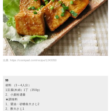
出典:
https://cookpad.com/recipe/1243050
材料 （3～4人分）
1豆腐(木綿）1丁（350g）
2、小麦粉適量
★調味料
1、醤油・砂糖各大さじ2
2、酢大さじ1