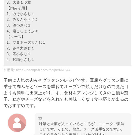
3、大葉１０枚
【肉みそ用】
1、みそ小さじ１
2、みりん小さじ２
3、酒小さじ１
4、塩こしょう少々
【ソース】
1、マヨネーズ大さじ１
2、みそ大さじ１
3、酒小さじ２
4、砂糖小さじ１
引用元: https://cookpad.com/recipe/661574
子供に人気の肉みそグラタンのレシピです。豆腐をグラタン皿に
乗せて肉みそとソースを重ねてオーブンで焼くだけなので見た目
よりも簡単に出来上がります。食材をアレンジしてきのこ類や茄
子、ねぎやチーズなどを入れても美味しくなり食べ応えが出るの
でおすすめです。
味噌と大葉が入っているところが、ユニークで美味
しいです。そして、簡単。チーズ苦手なのですが、
このグラタンなら美味しくいただけます