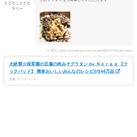
とどろことどヒ
ラリー
引用元: https://cookpad.com/recipe/661574/tsukurepos
大絶賛☆保育園の豆腐の肉みそグラタン by Ｎｏｒａａ 【ク
ックパッド】 簡単おいしいみんなのレシピが344万品
出典: クックパッド