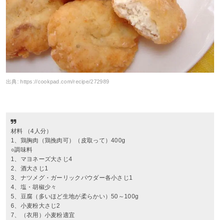
出典:
https://cookpad.com/recipe/272989
材料 （4人分）
1、鶏胸肉（鶏挽肉可）（皮取って）400g
○調味料
1、マヨネーズ大さじ4
2、酒大さじ1
3、ナツメグ・ガーリックパウダー各小さじ1
4、塩・胡椒少々
5、豆腐（多いほど生地が柔らかい）50～100g
6、小麦粉大さじ2
7、（衣用）小麦粉適宜