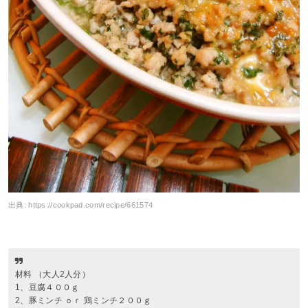
出典:
https://cookpad.com/recipe/661574
材料 （大人2人分）
1、豆腐４００ｇ
2、豚ミンチ ｏｒ 鶏ミンチ２００ｇ