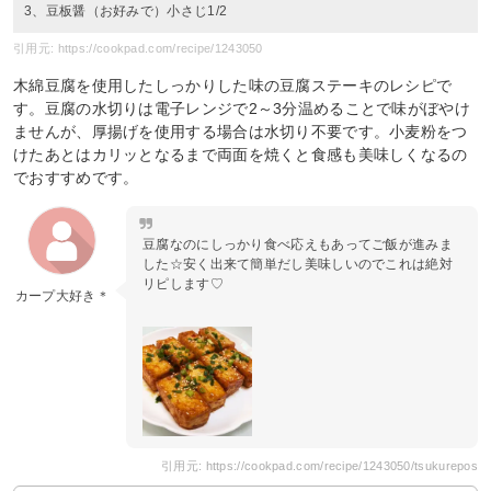
3、豆板醤（お好みで）小さじ1/2
引用元: https://cookpad.com/recipe/1243050
木綿豆腐を使用したしっかりした味の豆腐ステーキのレシピで
す。豆腐の水切りは電子レンジで2～3分温めることで味がぼやけ
ませんが、厚揚げを使用する場合は水切り不要です。小麦粉をつ
けたあとはカリッとなるまで両面を焼くと食感も美味しくなるの
でおすすめです。
豆腐なのにしっかり食べ応えもあってご飯が進みま
した☆安く出来て簡単だし美味しいのでこれは絶対
リピします♡
カープ大好き＊
引用元: https://cookpad.com/recipe/1243050/tsukurepos