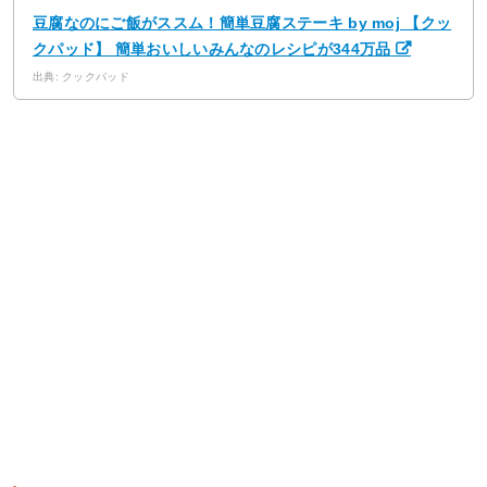
豆腐なのにご飯がススム！簡単豆腐ステーキ by moj 【クッ
クパッド】 簡単おいしいみんなのレシピが344万品
出典: クックパッド