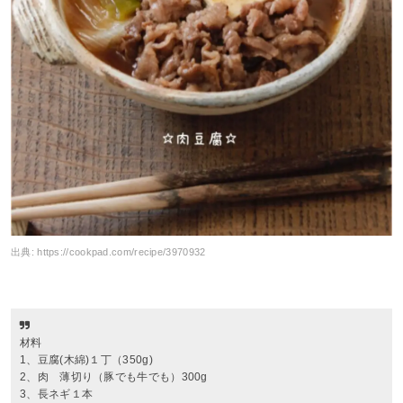
出典:
https://cookpad.com/recipe/3970932
材料
1、豆腐(木綿)１丁（350g)
2、肉 薄切り（豚でも牛でも）300g
3、長ネギ１本