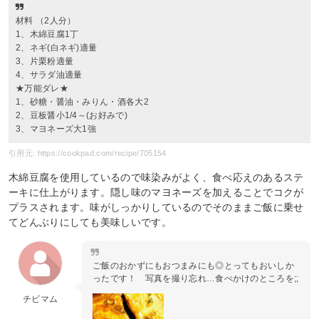
材料 （2人分）
1、木綿豆腐1丁
2、ネギ(白ネギ)適量
3、片栗粉適量
4、サラダ油適量
★万能ダレ★
1、砂糖・醤油・みりん・酒各大2
2、豆板醤小1/4～(お好みで)
3、マヨネーズ大1強
引用元: https://cookpad.com/recipe/705154
木綿豆腐を使用しているので味染みがよく、食べ応えのあるステ
ーキに仕上がります。隠し味のマヨネーズを加えることでコクが
プラスされます。味がしっかりしているのでそのままご飯に乗せ
てどんぶりにしても美味しいです。
ご飯のおかずにもおつまみにも◎とってもおいしか
ったです！ 写真を撮り忘れ…食べかけのところを;;
チビマム