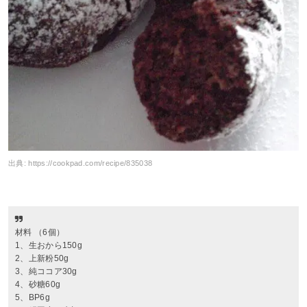
出典:
https://cookpad.com/recipe/835038
材料 （6個）
1、生おから150g
2、上新粉50g
3、純ココア30g
4、砂糖60g
5、BP6g