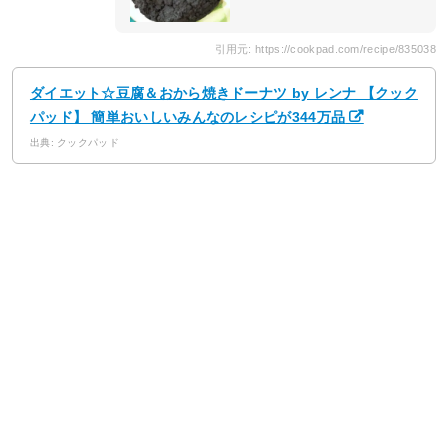
引用元: https://cookpad.com/recipe/835038
ダイエット☆豆腐＆おから焼きドーナツ by レンナ 【クック
パッド】 簡単おいしいみんなのレシピが344万品
出典: クックパッド