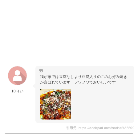
我が家では豆腐なしより豆腐入りのこのお好み焼き
が喜ばれています フワフワでおいしいです
10りい
引用元: https://cookpad.com/recipe/485609