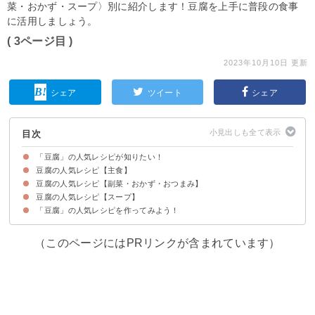
菜・おかず・スープ〉別に紹介します！豆腐を上手に普段の食事
に活用しましょう。
( 3ページ目 )
2023年10月10日 更新
シェア
ツイート
シェア
目次
「豆腐」の人気レシピが知りたい！
豆腐の人気レシピ【主食】
豆腐の人気レシピ【副菜・おかず・おつまみ】
【つくれぽ1052件】ダイエットに！豆腐丼
【つくれぽ1001件】豆腐そぼろの三食丼
【つくれぽ1113件】豆腐と卵のふわふわ丼
【つくれぽ3794件】子供が喜ぶ！豆腐で分厚いホットケーキ
【つくれぽ5933件】豆腐の食パン
【つくれぽ1964件】豆腐とキャベツのお好み焼き風【動画】
【つくれぽ1241件】ダイエットに！豆腐とおからの焼きドーナツ
豆腐の人気レシピ【スープ】
【つくれぽ9217件】こってり味の豆腐ステーキ
【つくれぽ1855件】本格麻婆豆腐
【つくれぽ2140件】肉不使用の豆腐ハンバーグ
【つくれぽ1410件】豆腐のすき焼き風煮【動画】
【つくれぽ1678件】豆腐の卵寄せあんかけ
【つくれぽ1660件】豆腐グラタン
【つくれぽ1053件】えびとブロッコリーのうま塩豆腐【動画】
【つくれぽ1355件】とろける湯豆腐
【つくれぽ6445件】豚バラの肉豆腐【動画】
【つくれぽ1331件】塩麻婆豆腐
【つくれぽ1993件】ゴーヤチャンプル【動画】
【つくれぽ1425件】チーズの温やっこ【動画】
【つくれぽ1421件】手作りがんもどき
【つくれぽ1316件】豆腐入りシュウマイ【動画】
【つくれぽ2688件】炒り豆腐【動画】
【つくれぽ4474件】日本酒のおつまみに！揚げ出し豆腐【動画】
【つくれぽ2622件】子供も食べれる！辛くない麻婆豆腐【動画】
【つくれぽ4475件】鶏ひき肉の豆腐ハンバーグ【動画】
【つくれぽ8672件】ほうれん草の白和え【動画】
【つくれぽ1272件】豆腐と長いものトロトロ焼き
【つくれぽ1732件】豆腐と鶏ひき肉のからあげ
【つくれぽ2892件】豆腐の鶏そぼろあんかけ【動画】
【つくれぽ2806件】肉豆腐
【つくれぽ2795件】豆腐の肉みそグラタン【動画】
【つくれぽ2211件】豆腐のステーキ
【つくれぽ2139件】豆腐のチキンナゲット【動画】
【つくれぽ1452件】豆乳とチーズの温やっこ
【つくれぽ7783件】麻婆豆腐
【つくれぽ2517件】あんかけで温まる！白菜と豆腐のトロトロ旨煮【動画】
【つくれぽ1769件】ひき肉と豆腐の煮込み
【つくれぽ6051件】甘辛豆腐の卵とじ【動画】
【つくれぽ3989件】豆腐とツナのナゲット【動画】
【つくれぽ1691件】豆腐と豚ひき肉のハンバーグ
【つくれぽ5615件】水菜と豆腐のサラダ【動画】
【つくれぽ1395件】豆腐とアボカドのサラダ【動画】
【つくれぽ5720件】子供も食べやすい！モチモチ豆腐【動画】
【つくれぽ2824件】豆腐と卵の納豆グラタン
【つくれぽ1459件】豆腐のなめこあん
【つくれぽ2219件】豆腐入り鶏つくね【動画】
【つくれぽ1245件】豆腐の海苔巻き甘辛焼き【動画】
「豆腐」の人気レシピを作ってみよう！
【つくれぽ4560件】豆腐ともやしあん【動画】
【つくれぽ2462件】スンドゥブチゲ【動画】
【つくれぽ1130件】サバ缶を使った冷や汁【動画】
（このページにはPRリンクが含まれています）