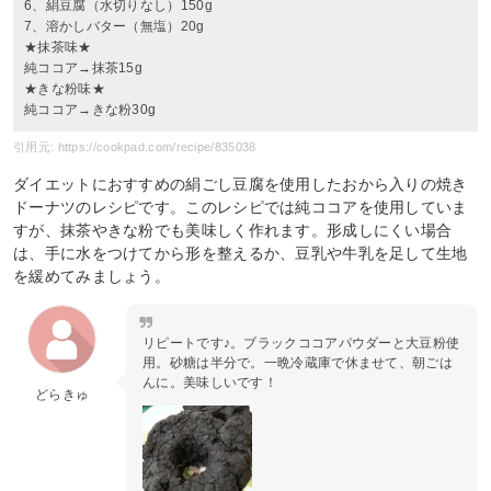
6、絹豆腐（水切りなし）150g
7、溶かしバター（無塩）20g
★抹茶味★
純ココア→抹茶15g
★きな粉味★
純ココア→きな粉30g
引用元: https://cookpad.com/recipe/835038
ダイエットにおすすめの絹ごし豆腐を使用したおから入りの焼き
ドーナツのレシピです。このレシピでは純ココアを使用していま
すが、抹茶やきな粉でも美味しく作れます。形成しにくい場合
は、手に水をつけてから形を整えるか、豆乳や牛乳を足して生地
を緩めてみましょう。
リピートです♪。ブラックココアパウダーと大豆粉使
用。砂糖は半分で。一晩冷蔵庫で休ませて、朝ごは
んに。美味しいです！
どらきゅ