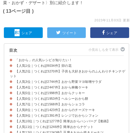
菜・おかず・デザート〉別に紹介します！
( 13ページ目 )
2023年11月03日 更新
シェア
ツイート
シェア
目次
「おから」の人気レシピが知りたい！
【人気1位｜つくれぽ8034件】卯の花
【人気2位｜つくれぽ3270件】子供も大好きおからのふんわりチキンナゲ
ット
【人気3位｜つくれぽ2744件】おから野菜マヨ味噌サラダ
【人気4位｜つくれぽ2447件】おから林檎ケーキ
【人気5位｜つくれぽ1998件】おからクッキー
【人気6位｜つくれぽ1953件】ヘルシーおから餅
【人気7位｜つくれぽ1568件】おからショコラ
【人気8位｜つくれぽ1423件】おからのチーズケーキ
【人気9位｜つくれぽ1391件】レンジでおからシフォン
【人気10位｜つくれぽ1277件】簡単おからハンバーグ【動画】
【人気11位｜つくれぽ1246件】簡単おからナゲット
【人気12位｜つくれぽ1243件】豆腐＆おから焼きドーナツ