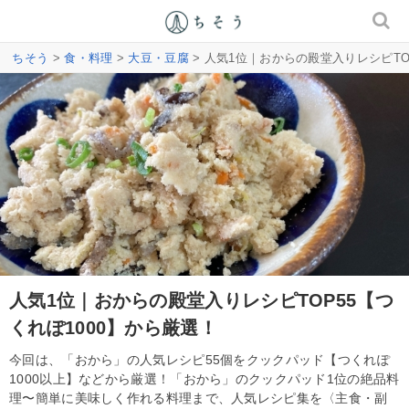
ちそう
>
食・料理
>
大豆・豆腐
> 人気1位｜おからの殿堂入りレシピTO
人気1位｜おからの殿堂入りレシピTOP55【つ
くれぽ1000】から厳選！
今回は、「おから」の人気レシピ55個をクックパッド【つくれぽ
1000以上】などから厳選！「おから」のクックパッド1位の絶品料
理〜簡単に美味しく作れる料理まで、人気レシピ集を〈主食・副