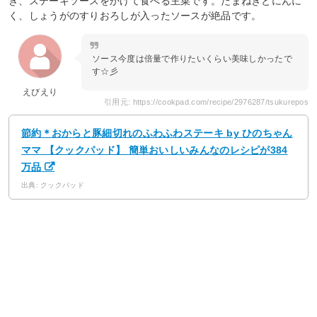
き、ステーキソースをかけて食べる主菜です。たまねぎとにんに
く、しょうがのすりおろしが入ったソースが絶品です。
ソース今度は倍量で作りたいくらい美味しかったで
す☆彡
えびえり
引用元: https://cookpad.com/recipe/2976287/tsukurepos
節約＊おからと豚細切れのふわふわステーキ by ひのちゃん
ママ 【クックパッド】 簡単おいしいみんなのレシピが384
万品
出典: クックパッド