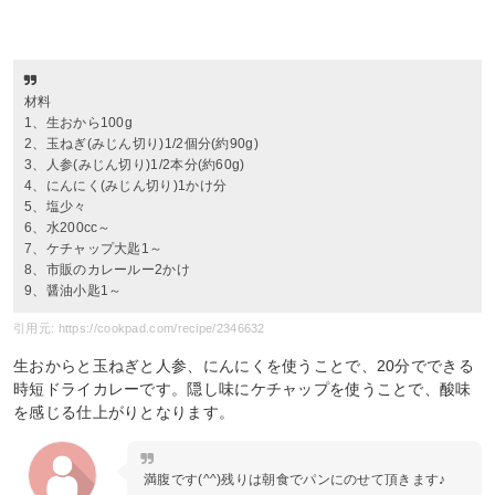
材料
1、生おから100g
2、玉ねぎ(みじん切り)1/2個分(約90g)
3、人参(みじん切り)1/2本分(約60g)
4、にんにく(みじん切り)1かけ分
5、塩少々
6、水200cc～
7、ケチャップ大匙1～
8、市販のカレールー2かけ
9、醤油小匙1～
引用元: https://cookpad.com/recipe/2346632
生おからと玉ねぎと人参、にんにくを使うことで、20分でできる
時短ドライカレーです。隠し味にケチャップを使うことで、酸味
を感じる仕上がりとなります。
満腹です(^^)残りは朝食でパンにのせて頂きます♪