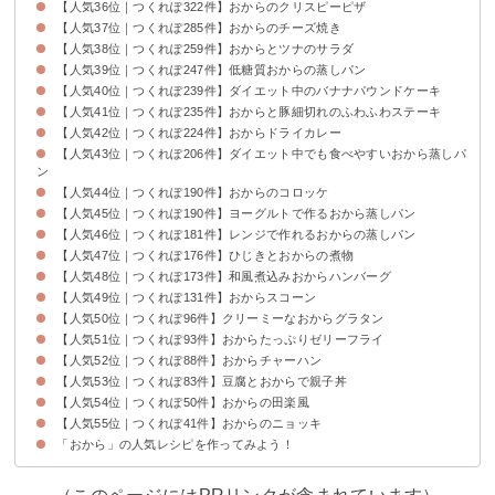
【人気36位｜つくれぽ322件】おからのクリスピーピザ
【人気37位｜つくれぽ285件】おからのチーズ焼き
【人気38位｜つくれぽ259件】おからとツナのサラダ
【人気39位｜つくれぽ247件】低糖質おからの蒸しパン
【人気40位｜つくれぽ239件】ダイエット中のバナナパウンドケーキ
【人気41位｜つくれぽ235件】おからと豚細切れのふわふわステーキ
【人気42位｜つくれぽ224件】おからドライカレー
【人気43位｜つくれぽ206件】ダイエット中でも食べやすいおから蒸しパ
ン
【人気44位｜つくれぽ190件】おからのコロッケ
【人気45位｜つくれぽ190件】ヨーグルトで作るおから蒸しパン
【人気46位｜つくれぽ181件】レンジで作れるおからの蒸しパン
【人気47位｜つくれぽ176件】ひじきとおからの煮物
【人気48位｜つくれぽ173件】和風煮込みおからハンバーグ
【人気49位｜つくれぽ131件】おからスコーン
【人気50位｜つくれぽ96件】クリーミーなおからグラタン
【人気51位｜つくれぽ93件】おからたっぷりゼリーフライ
【人気52位｜つくれぽ88件】おからチャーハン
【人気53位｜つくれぽ83件】豆腐とおからで親子丼
【人気54位｜つくれぽ50件】おからの田楽風
【人気55位｜つくれぽ41件】おからのニョッキ
「おから」の人気レシピを作ってみよう！