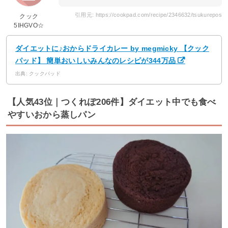
引用元: https://cookpad.com/recipe/2346632/tsukurepos
クック
5IHGVO☆
ダイエットに♪おからドライカレー by megmicky 【クック
パッド】 簡単おいしいみんなのレシピが344万品
出典: クックパッド
【人気43位｜つくれぽ206件】ダイエット中でも食べ
やすいおから蒸しパン