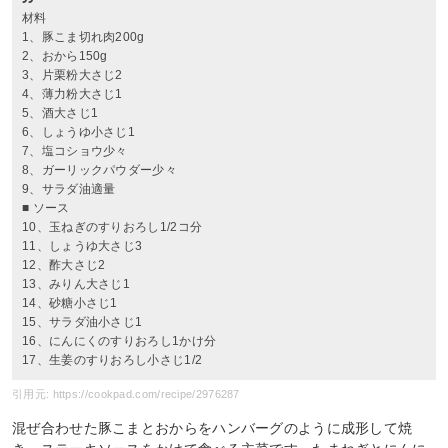
材料
1、豚こま切れ肉200g
2、おから150g
3、片栗粉大さじ2
4、薄力粉大さじ1
5、酒大さじ1
6、しょうゆ小さじ1
7、塩コショウ少々
8、ガーリックパウダー少々
9、サラダ油適量
■ ソース
10、玉ねぎのすりおろし1/2コ分
11、しょうゆ大さじ3
12、酢大さじ2
13、みりん大さじ1
14、砂糖小さじ1
15、サラダ油小さじ1
16、にんにくのすりおろし1かけ分
17、生姜のすりおろし小さじ1/2
引用元: https://cookpad.com/recipe/2976287
混ぜ合わせた豚こまとおからをハンバーグのように成形して焼