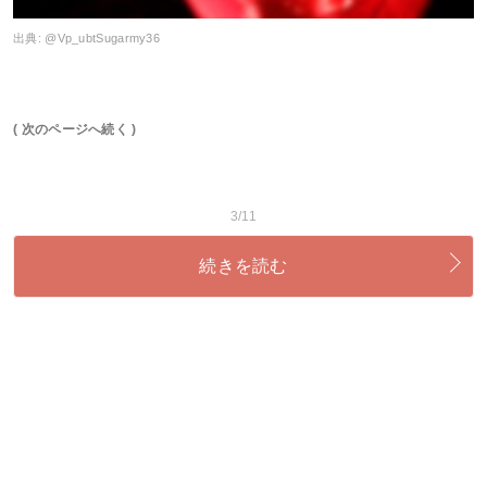
出典:
@Vp_ubtSugarmy36
( 次のページへ続く )
3/11
続きを読む