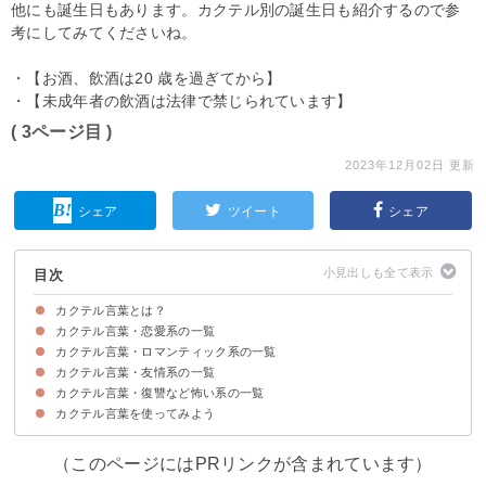
他にも誕生日もあります。カクテル別の誕生日も紹介するので参
考にしてみてくださいね。
・【お酒、飲酒は20 歳を過ぎてから】
・【未成年者の飲酒は法律で禁じられています】
( 3ページ目 )
2023年12月02日 更新
シェア
ツイート
シェア
目次
カクテル言葉とは？
カクテル言葉・恋愛系の一覧
カクテル一つ一つの独自の言葉
カクテル言葉・ロマンティック系の一覧
①キャロル：〜この想いを君に捧げる〜
②ミモザ：〜真心〜
③マンハッタン：〜切ない恋心〜
④ネグローニ：〜初恋〜
⑤モヒート：〜心の渇きを癒して〜
⑥サイドカー：〜いつも2人で〜
⑦カンパリオレンジ：〜初恋〜
⑧プース・カフェ：〜恋の駆け引き〜
⑨テキーラサンライズ：〜熱烈な恋〜
⑩スクリュードライバー：〜あなたに心を奪われた〜
⑪B&B：〜激しい恋〜
⑫アメリカン・ビューティー：〜恋に溺れて〜
⑬アメリカーノ：〜届かぬ想い〜
⑭ボンベイ：〜一人にしないで〜
⑮エンジェルキッス：〜あなたに見惚れて〜
⑯バラライカ：〜恋は焦らず〜
⑰ブルーラグーン：〜誠実な愛・ときめく心〜
⑱メリーウィドウ：〜もう一度素敵な恋を〜
⑲バレンシア：〜お気に入り〜
カクテル言葉・友情系の一覧
①XYZ：〜永遠にあなたのもの・終わりは始まり〜
②マルガリータ：〜無言の愛〜
③コスモポリタン：〜華麗〜
④ピニャコラーダ：〜淡い思い出・好きなものを見ると美しく輝く人〜
⑤カシスソーダ：〜貴方は魅力的〜
⑥バイオレットフィズ：〜私を覚えていて〜
⑦ニコラシカ：〜決心・覚悟を決めて〜
⑧ジンライム：〜色あせぬ恋・愛情深い人〜
⑨ギムレット：〜長いお別れ・遠い人を想う〜
⑩雪国：〜恋を占う〜
⑪アメリカン・レモネード：〜忘れられない〜
⑫カーディナル：〜優しい嘘〜
⑬ブランデー・クラスタ：〜時間よ止まれ〜
⑭ベルベットハンマー：〜今宵もあなたを想う〜
⑮ピンクレディ：〜いつも美しく〜
⑯アレキサンダー：〜初恋の思い出・完全無欠〜
⑰ハネムーン：〜幸福はいつもあなたと〜
⑱シンガポールスリング：〜秘密〜
カクテル言葉・復讐など怖い系の一覧
①マイ・タイ：〜賞賛〜
②モスコミュール：〜ケンカをしたらその日のうちに仲直り〜
③ソルクバーノ：〜象徴〜
④ジントニック：〜強い意志・いつも希望を捨てない貴方へ〜
⑤トムアンドジェリー：〜静かな夜〜
⑥スカイダイビング：〜尊敬・頼られていることを知ると華麗に輝く人～
⑦スプモーニ：〜愛嬌〜
⑧ブラックルシアン：〜強敵〜
⑨レッドアイ：〜同情〜
⑩ゴッドファーザー：〜偉大〜
⑪ミント・フラッペ：〜親密〜
⑫カミカゼ：〜覚悟・あなたを救う〜
⑬フローズンマルガリータ：〜元気を出して〜
⑭エルディアブロ：〜気をつけて〜
カクテル言葉を使ってみよう
①ブラッディメアリー：〜私の心は燃えている・危険な香り〜
②ドライマティーニ：〜知的な愛・とげのある美しさ〜
③メロンボール：〜変身・感情を包み隠した美貌の持ち主〜
④カルーアミルク：〜悪戯好き・臆病〜
⑤ホーセズネック：〜運命〜
⑥デュボネ・カクテル：〜嫉妬〜
⑦コープス・リバイバー：〜死んでもあなたと〜
⑧スティンガー：〜危険な香り〜
⑨ホワイト・スパイダー：〜恋の罠〜
⑩ノックアウト：〜悩殺〜
⑪メキシカン：〜噂になりたい〜
⑫フレンチコネクション：〜妄想力豊かな不思議な世界の住人・秘めた心〜
⑬ルシアン：〜誘惑〜
⑭コペンハーゲン：〜秘密の恋・心酔いしれて〜
⑮ロブ・ロイ：〜あなたの心を奪いたい〜
（このページにはPRリンクが含まれています）