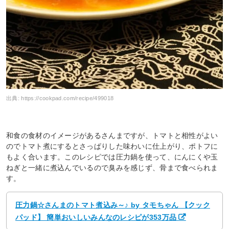
出典:
https://cookpad.com/recipe/499018
和食の食材のイメージがあるさんまですが、トマトと相性がよい
のでトマト煮にするとさっぱりした味わいに仕上がり、ポトフに
もよく合います。このレシピでは圧力鍋を使って、にんにくや玉
ねぎと一緒に煮込んでいるので臭みを感じず、骨まで食べられま
す。
圧力鍋☆さんまのトマト煮込み～♪ by タモちゃん 【クック
パッド】 簡単おいしいみんなのレシピが353万品