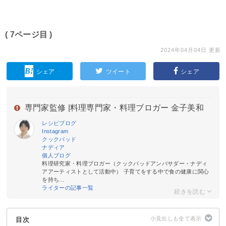
( 7ページ目 )
2024年04月04日 更新
シェア
ツイート
シェア
専門家監修 |
料理専門家・料理ブロガー 金子美和
レシピブログ
Instagram
クックパッド
ナディア
個人ブログ
料理研究家・料理ブロガー（クックパッドアンバサダー・ナディ
アアーティストとして活動中） 子育てをする中で食の健康に関心
を持ち...
ライターの記事一覧
目次