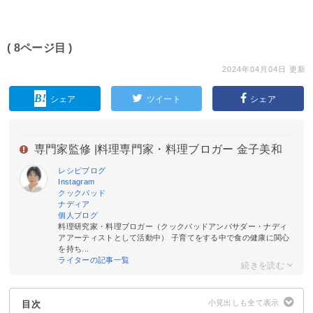
( 8ページ目 )
2024年04月04日 更新
シェア
ツイート
シェア
専門家監修 |
料理専門家・料理ブロガー 金子美和
レシピブログ
Instagram
クックパッド
ナディア
個人ブログ
料理研究家・料理ブロガー（クックパッドアンバサダー・ナディ
アアーティストとして活動中） 子育てをする中で食の健康に関心
を持ち...
ライターの記事一覧
目次