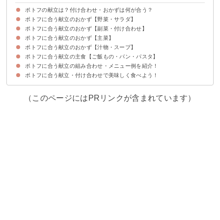
ポトフの献立は？付け合わせ・おかずは何が合う？
ポトフに合う献立のおかず【野菜・サラダ】
ポトフに合う献立のおかず【副菜・付け合わせ】
①ブロッコリーとまいたけのマリネ
②ほうれん草とツナのサラダ
③ハッセルバックトマト
④アボカドのネギ塩和え
⑤ナスのおろしポン酢
⑥長芋ときゅうりの梅ポン酢サラダ
⑦鶏ささみと豆苗のやみつき塩レモンサラダ
⑧生ハム大根のカルパッチョ風サラダ
⑨エスニック風サラダ
⑩無限白菜サラダ
⑪ごぼうサラダ
ポトフに合う献立のおかず【主菜】
①水菜とハムの洋風白和え
②エビとマッシュルームのアヒージョ
③キッシュ
④ナスとチーズの肉巻きフライ
⑤エビチリカップパイ
⑥はんぺん入りのふわふわエビカツ
⑦かぼちゃとベーコンの和風チーズ焼き
⑧カプレーゼ
⑨オムレツ
ポトフに合う献立のおかず【汁物・スープ】
①チキンステーキ
②鶏胸肉のケチャップマヨ炒め
③豚ロースのにんにく焼き
④牛肉のタリアータ
⑤鮭のムニエル
⑥白身魚のソテー白ワインバターソース
⑦まぐろカツレツ
⑧ホタテのレモンバターソテー
⑨ハンバーグ
⑩さんまのトマト煮
⑪手羽中のグリルチキン
ポトフに合う献立の主食【ご飯もの・パン・パスタ】
①ヴィシソワーズ
②コーンポタージュスープ
③かぼちゃの冷製スープ
④枝豆の冷製スープ
⑤豆乳スープ
ポトフに合う献立の組み合わせ・メニュー例を紹介！
①エビドリア
②デミグラスソースオムライス
③トマトのブルスケッタ
④フォカッチャ
⑤スイートチリソースとパクチーのアジアンライス
⑥ココナッツオイルライス
⑦丸ごとトマトの炊き込みご飯
⑧五目れんこんの茶巾寿司
⑨ソーセージクロワッサン
⑩ツナマヨおにぎり
⑪スタッフドバケット
⑫和風たらこパスタ
⑬鮭と昆布のクリームパスタ
⑭エビといんげんのジェノベーゼパスタ
⑮わんぱくサンド
ポトフに合う献立・付け合わせで美味しく食べよう！
献立メニュー例①
献立メニュー例②
献立メニュー例③
献立メニュー例④
献立メニュー例⑤
（このページにはPRリンクが含まれています）