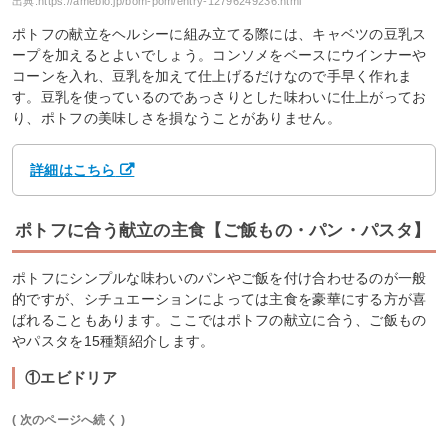
出典:
https://ameblo.jp/bom-pom/entry-12796249236.html
ポトフの献立をヘルシーに組み立てる際には、キャベツの豆乳ス
ープを加えるとよいでしょう。コンソメをベースにウインナーや
コーンを入れ、豆乳を加えて仕上げるだけなので手早く作れま
す。豆乳を使っているのであっさりとした味わいに仕上がってお
り、ポトフの美味しさを損なうことがありません。
詳細はこちら
ポトフに合う献立の主食【ご飯もの・パン・パスタ】
ポトフにシンプルな味わいのパンやご飯を付け合わせるのが一般
的ですが、シチュエーションによっては主食を豪華にする方が喜
ばれることもあります。ここではポトフの献立に合う、ご飯もの
やパスタを15種類紹介します。
①エビドリア
( 次のページへ続く )