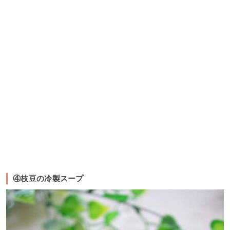
④枝豆の冷製スープ