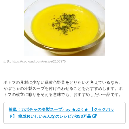
出典:
https://cookpad.com/recipe/2160975
ポトフの具材に少ない緑黄色野菜をとりたいと考えているなら、
かぼちゃの冷製スープを付け合わせることをおすすめします。ポ
トフの献立に彩りをそえる意味でも、おすすめしたい一品です。
簡単！カボチャの冷製スープ♪ by ★ぷう★ 【クックパッ
ド】 簡単おいしいみんなのレシピが353万品