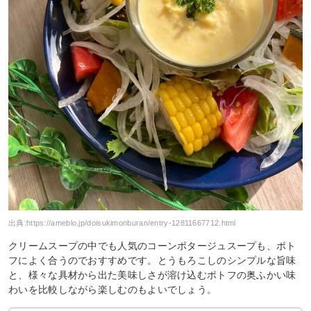
出典:
https://ameblo.jp/doisukimonburan/entry-12811667712.html
クリームスープの中でも人気のコーンポタージュスープも、ポト
フによく合うのでおすすめです。とうもろこしのシンプルな旨味
と、様々な具材から出た美味しさが溶け込むポトフの奥ふかい味
わいを比較しながら楽しむのもよいでしょう。