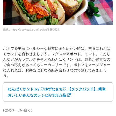
出典:
https://cookpad.com/recipe/3960024
ポトフを主菜にヘルシーな献立にまとめたい時は、主食にわんぱ
くサンドを合わせましょう。レタスやアボカド、トマト、にんじ
んなどがカラフルさをそえるわんぱくサンドは、野菜が豊富なの
で食べ応えがあってもローカロリーです。ポトフをスープジャー
に入れれば、お弁当にもなる組み合わせなので試してみましょ
う。
わんぱくサンド by ♡ゆずなさち♡ 【クックパッド】 簡単
おいしいみんなのレシピが353万品
( 次のページへ続く )