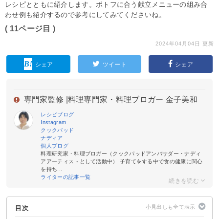
レシピとともに紹介します。ポトフに合う献立メニューの組み合
わせ例も紹介するので参考にしてみてくださいね。
( 11ページ目 )
2024年04月04日 更新
シェア
ツイート
シェア
専門家監修 |
料理専門家・料理ブロガー 金子美和
レシピブログ
Instagram
クックパッド
ナディア
個人ブログ
料理研究家・料理ブロガー（クックパッドアンバサダー・ナディ
アアーティストとして活動中） 子育てをする中で食の健康に関心
を持ち...
ライターの記事一覧
目次