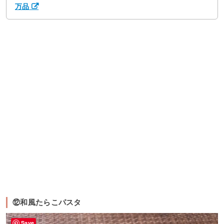
万品
⑫和風たらこパスタ
Save