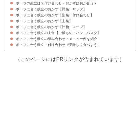
ポトフの献立は？付け合わせ・おかずは何が合う？
ポトフに合う献立のおかず【野菜・サラダ】
ポトフに合う献立のおかず【副菜・付け合わせ】
①ブロッコリーとまいたけのマリネ
②ほうれん草とツナのサラダ
③ハッセルバックトマト
④アボカドのネギ塩和え
⑤ナスのおろしポン酢
⑥長芋ときゅうりの梅ポン酢サラダ
⑦鶏ささみと豆苗のやみつき塩レモンサラダ
⑧生ハム大根のカルパッチョ風サラダ
⑨エスニック風サラダ
⑩無限白菜サラダ
⑪ごぼうサラダ
ポトフに合う献立のおかず【主菜】
①水菜とハムの洋風白和え
②エビとマッシュルームのアヒージョ
③キッシュ
④ナスとチーズの肉巻きフライ
⑤エビチリカップパイ
⑥はんぺん入りのふわふわエビカツ
⑦かぼちゃとベーコンの和風チーズ焼き
⑧カプレーゼ
⑨オムレツ
ポトフに合う献立のおかず【汁物・スープ】
①チキンステーキ
②鶏胸肉のケチャップマヨ炒め
③豚ロースのにんにく焼き
④牛肉のタリアータ
⑤鮭のムニエル
⑥白身魚のソテー白ワインバターソース
⑦まぐろカツレツ
⑧ホタテのレモンバターソテー
⑨ハンバーグ
⑩さんまのトマト煮
⑪手羽中のグリルチキン
ポトフに合う献立の主食【ご飯もの・パン・パスタ】
①ヴィシソワーズ
②コーンポタージュスープ
③かぼちゃの冷製スープ
④枝豆の冷製スープ
⑤豆乳スープ
ポトフに合う献立の組み合わせ・メニュー例を紹介！
①エビドリア
②デミグラスソースオムライス
③トマトのブルスケッタ
④フォカッチャ
⑤スイートチリソースとパクチーのアジアンライス
⑥ココナッツオイルライス
⑦丸ごとトマトの炊き込みご飯
⑧五目れんこんの茶巾寿司
⑨ソーセージクロワッサン
⑩ツナマヨおにぎり
⑪スタッフドバケット
⑫和風たらこパスタ
⑬鮭と昆布のクリームパスタ
⑭エビといんげんのジェノベーゼパスタ
⑮わんぱくサンド
ポトフに合う献立・付け合わせで美味しく食べよう！
献立メニュー例①
献立メニュー例②
献立メニュー例③
献立メニュー例④
献立メニュー例⑤
（このページにはPRリンクが含まれています）