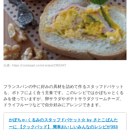
出典:
https://cookpad.com/recipe/2955947
フランスパンの中に好みの具材を詰めて作るスタッフドバケット
も、ポトフによく合う主食です。このレシピではかぼちゃとくる
みを使っていますが、卵サラダやポテトサラダクリームチーズ、
ドライフルーツなどで自分好みにアレンジできます。
かぼちゃ♪くるみのスタッフドバケット☆ by さとこぱんた
ーに 【クックパッド】 簡単おいしいみんなのレシピが353