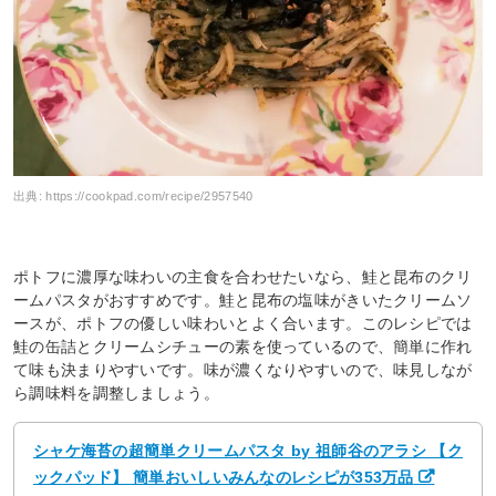
出典:
https://cookpad.com/recipe/2957540
ポトフに濃厚な味わいの主食を合わせたいなら、鮭と昆布のクリ
ームパスタがおすすめです。鮭と昆布の塩味がきいたクリームソ
ースが、ポトフの優しい味わいとよく合います。このレシピでは
鮭の缶詰とクリームシチューの素を使っているので、簡単に作れ
て味も決まりやすいです。味が濃くなりやすいので、味見しなが
ら調味料を調整しましょう。
シャケ海苔の超簡単クリームパスタ by 祖師谷のアラシ 【ク
ックパッド】 簡単おいしいみんなのレシピが353万品