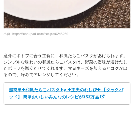
出典:
https://cookpad.com/recipe/6243259
意外にポトフに合う主食に、和風たらこパスタがあげられます。
シンプルな味わいの和風たらこパスタは、野菜の旨味が溶けだし
たポトフを際立たせてくれます。マヨネーズを加えるとコクが出
るので、好みでアレンジしてください。
超簡単✤和風たらこパスタ by ✤主夫のれしぴ✤ 【クックパ
ッド】 簡単おいしいみんなのレシピが353万品