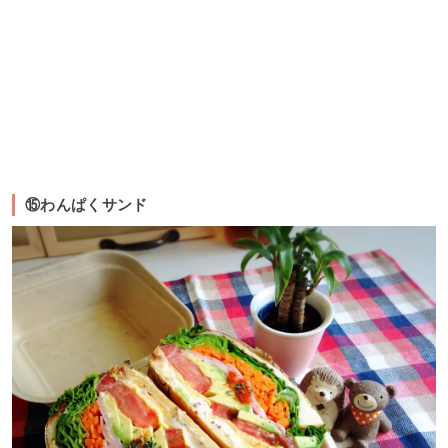
⑮わんぱくサンド