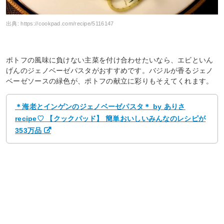
出典:
https://cookpad.com/recipe/5116147
ポトフの風味に負けない主菜を付け合わせたいなら、エビといん
げんのジェノベーゼパスタがおすすめです。バジルが香るジェノ
ベーゼソースの緑色が、ポトフの献立に彩りもそえてくれます。
＊海老とインゲンのジェノベーゼパスタ＊ by ありさ
recipe♡ 【クックパッド】 簡単おいしいみんなのレシピが
353万品