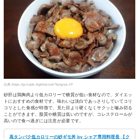
出典:
https://jp.trade.highlow.net/?lang=ja-JP
砂肝は鶏胸肉より低カロリーで糖質が低い食材なので、ダイエッ
トにおすすめの食材です。味わいは淡白であっさりしていてコリ
コリとした食感が特徴で、見た目より硬くなくサクッと嚙み切る
ことができます。脂質や糖質は低いのですが、コレステロールが
高いので食べ過ぎには注意が必要です。
高タンパク低カロリーの砂ギモ丼 by シャア専用料理長 【ク