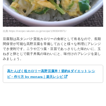
出典:
https://recipe.rakuten.co.jp/recipe/1390049971/
豆腐類は高タンパク質低カロリーの食材として有名なので、長期
間保管が可能な高野豆腐を常備しておくと様々な料理にアレンジ
でき便利です。ニラや三つ葉・豆苗であっさりした味わいに、玉
ねぎと卵とじで親子丼風の味わいにと、味付けのアレンジを楽し
みましょう。
高たんぱく低カロリー高野豆腐丼！節約&ダイエット レシ
ピ・作り方 by monara｜楽天レシピ