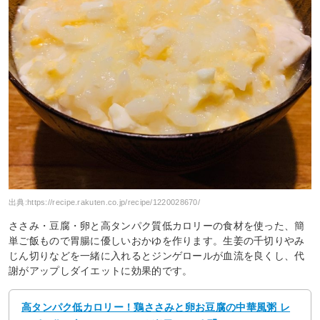
出典:
https://recipe.rakuten.co.jp/recipe/1220028670/
ささみ・豆腐・卵と高タンパク質低カロリーの食材を使った、簡
単ご飯もので胃腸に優しいおかゆを作ります。生姜の千切りやみ
じん切りなどを一緒に入れるとジンゲロールが血流を良くし、代
謝がアップしダイエットに効果的です。
高タンパク低カロリー！鶏ささみと卵お豆腐の中華風粥 レ