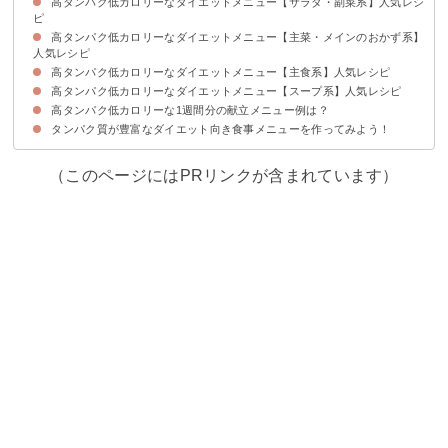
高タンパク低カロリーなダイエットメニュー【サラダ・副菜系】人気レシ
高タンパク・低カロリーな食材の例
ピ
高タンパク低カロリーなダイエットメニュー【主菜・メインのおかず系】
①キュウリとささみの中華風サラダ
②作り置き可能な大豆のサラダ
③ヘルシー鶏胸肉と納豆のサラダ
④たまごのピクルス
⑤マグロの赤身deカルパッチョ
⑥サバ缶のチーズ焼き
⑦豆腐でチキンナゲット
⑧エビとおからのヨーグルト和え
人気レシピ
高タンパク低カロリーなダイエットメニュー【主食系】人気レシピ
①鶏胸肉のヨーグルト漬け
②鶏胸肉でチンジャオロース
③鶏肉と海老のヘルシー水餃子
④鮭のホイル焼き
⑤豚バラ肉のレンジ蒸し
⑥イカの炒め物
⑦ガーリックポークステーキ
高タンパク低カロリーなダイエットメニュー【スープ系】人気レシピ
①ヘルシー鶏胸肉のサンドイッチ
②簡単ヘルシーカルボナーラ風パスタ
③高野豆腐ご飯
④豆腐とささみの中華風おかゆ
⑤あっさり砂肝丼
⑥糖質ゼロのダイエットパン
⑦自炊でヘルシーチャーハン
⑧トルコ名物サバサンド
高タンパク低カロリーな1週間分の献立メニュー例は？
①豆腐と卵のスープ
②魚介入り豆乳deスープ
③韓国風タラのスープ
④トマトの豆乳スープ
⑤ささみと豆腐のあったかスープ
⑥オートミールで味噌スープ
⑦ささもの中華風スープ
タンパク質が豊富なダイエット向き食事メニューを作ってみよう！
献立メニュー例①
献立メニュー例②
献立メニュー例③
献立メニュー例④
献立メニュー例⑤
献立メニュー例⑥
献立メニュー例⑦
（このページにはPRリンクが含まれています）