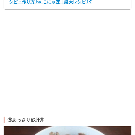
シピ・作り方 by こにゃぽ｜楽天レシピ
⑤あっさり砂肝丼