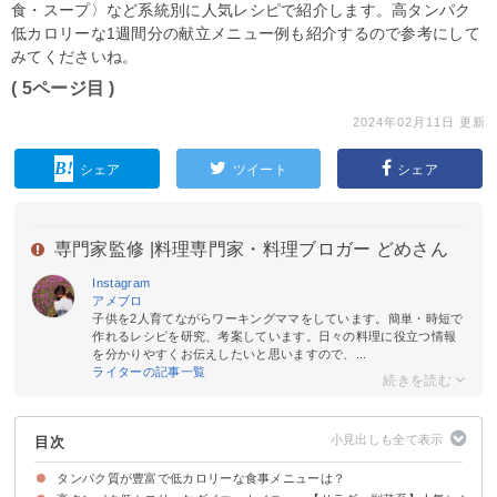
食・スープ〉など系統別に人気レシピで紹介します。高タンパク
低カロリーな1週間分の献立メニュー例も紹介するので参考にして
みてくださいね。
( 5ページ目 )
2024年02月11日 更新
シェア
ツイート
シェア
専門家監修 |
料理専門家・料理ブロガー どめさん
Instagram
アメブロ
子供を2人育てながらワーキングママをしています。簡単・時短で
作れるレシピを研究、考案しています。日々の料理に役立つ情報
を分かりやすくお伝えしたいと思いますので、...
ライターの記事一覧
目次
タンパク質が豊富で低カロリーな食事メニューは？