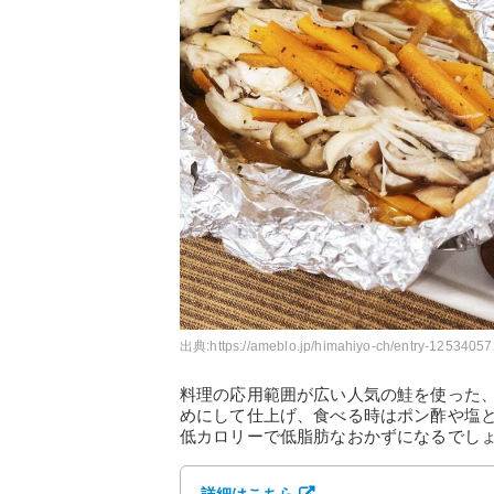
出典:
https://ameblo.jp/himahiyo-ch/entry-12534057
料理の応用範囲が広い人気の鮭を使った
めにして仕上げ、食べる時はポン酢や塩
低カロリーで低脂肪なおかずになるでし