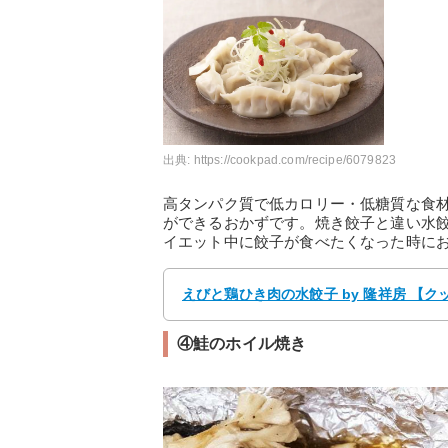
出典:
https://cookpad.com/recipe/6079823
高タンパク質で低カロリー・低糖質な食
ができるおかずです。焼き餃子と違い水
イエット中に餃子が食べたくなった時に
えびと鶏ひき肉の水餃子 by 隆祥房 【
④鮭のホイル焼き