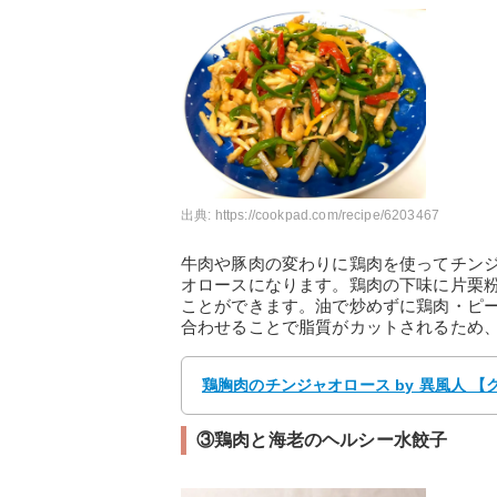
出典:
https://cookpad.com/recipe/6203467
牛肉や豚肉の変わりに鶏肉を使ってチン
オロースになります。鶏肉の下味に片栗
ことができます。油で炒めずに鶏肉・ピ
合わせることで脂質がカットされるため
鶏胸肉のチンジャオロース by 異風人 
③鶏肉と海老のヘルシー水餃子