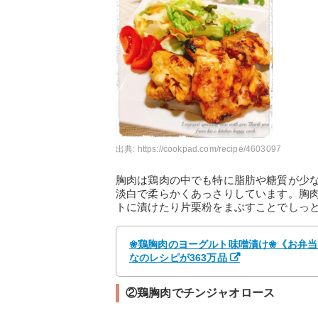
出典:
https://cookpad.com/recipe/4603097
胸肉は鶏肉の中でも特に脂肪や糖質が少
淡白で柔らかくあっさりしています。胸
トに漬けたり片栗粉をまぶすことでしっ
❀鶏胸肉のヨーグルト味噌漬け❀《お弁当》
なのレシピが363万品
②鶏胸肉でチンジャオロース