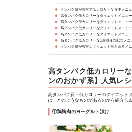
タンパク質が豊富で低カロリーな食事メニ
高タンパク低カロリーなダイエットメニュ
高タンパク・低カロリーな食材の例
高タンパク低カロリーなダイエットメニュ
①キュウリとささみの中華風サラダ
②作り置き可能な大豆のサラダ
③ヘルシー鶏胸肉と納豆のサラダ
④たまごのピクルス
⑤マグロの赤身deカルパッチョ
⑥サバ缶のチーズ焼き
⑦豆腐でチキンナゲット
⑧エビとおからのヨーグルト和え
高タンパク低カロリーなダイエットメニュ
①鶏胸肉のヨーグルト漬け
②鶏胸肉でチンジャオロース
③鶏肉と海老のヘルシー水餃子
④鮭のホイル焼き
⑤豚バラ肉のレンジ蒸し
⑥イカの炒め物
⑦ガーリックポークステーキ
高タンパク低カロリーなダイエットメニュ
①ヘルシー鶏胸肉のサンドイッチ
②簡単ヘルシーカルボナーラ風パスタ
③高野豆腐ご飯
④豆腐とささみの中華風おかゆ
⑤あっさり砂肝丼
⑥糖質ゼロのダイエットパン
⑦自炊でヘルシーチャーハン
⑧トルコ名物サバサンド
高タンパク低カロリーな1週間分の献立メニ
①豆腐と卵のスープ
②魚介入り豆乳deスープ
③韓国風タラのスープ
④トマトの豆乳スープ
⑤ささみと豆腐のあったかスープ
⑥オートミールで味噌スープ
⑦ささもの中華風スープ
タンパク質が豊富なダイエット向き食事メ
献立メニュー例①
献立メニュー例②
献立メニュー例③
献立メニュー例④
献立メニュー例⑤
献立メニュー例⑥
献立メニュー例⑦
高タンパク低カロリーな
ンのおかず系】人気レシ
高タンパク質・低カロリーのダイエット
は、どのようなものがあるのかを紹介し
①鶏胸肉のヨーグルト漬け