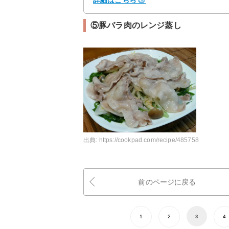
詳細はこちら
⑤豚バラ肉のレンジ蒸し
出典:
https://cookpad.com/recipe/485758
前のページに戻る
1
2
3
4