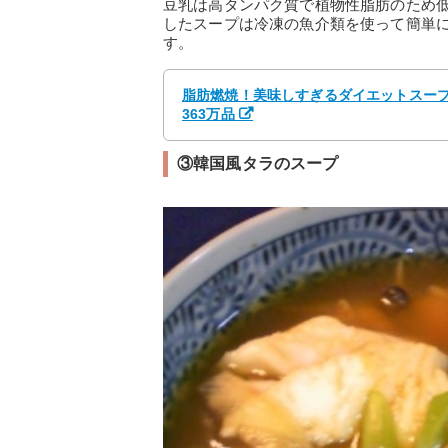
豆乳は高タンパク質で植物性脂肪のため
したスープは冷凍の魚介類を使って簡単
す。
脂肪燃焼！美味しすぎるダイエットスープ 
363万品
③韓国風タラのスープ