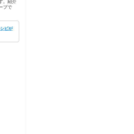
す。紹介
ープで
レシピが