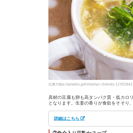
出典:
https://ameblo.jp/himahiyo-ch/entry-12552842
具材の豆腐も卵も高タンパク質・低カロ
となります。生姜の香りが食欲をそそり
詳細はこちら