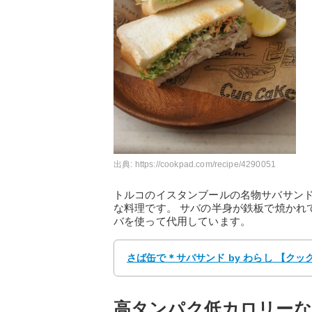
出典:
https://cookpad.com/recipe/4290051
トルコのイスタンブールの名物サバサン
な料理です。 サバの半身が鉄板で焼かれ
バを使って代用しています。
さば缶で＊サバサンド by わらし 【クッ
高タンパク低カロリーな