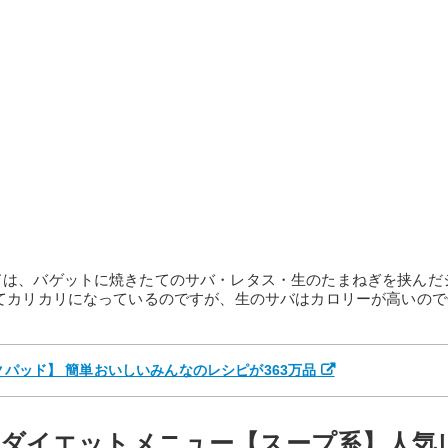
ドは、バゲットに焼きたてのサバ・レタス・生のたまねぎを挟んだ
てカリカリになっているのですが、生のサバはカロリーが高いので
クパッド】 簡単おいしいみんなのレシピが363万品
ダイエットメニュー【スープ系】人気