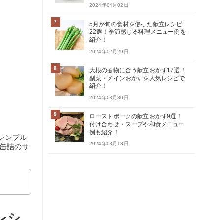
2024年04月02日
7
5月が旬の食材を使った献立レシピ
22選！季節感じる料理メニュー例を
紹介！
2024年02月29日
8
大根の煮物に合う献立おかず17選！
副菜・メインおかずを人気レシピで
紹介！
2024年03月30日
9
ローストポークの献立おかず9選！
付け合わせ・スープや和食メニュー
例も紹介！
シンプル
2024年03月18日
缶詰のサ
レシ