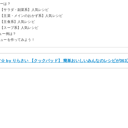
ューは？
ー【サラダ・副菜系】人気レシピ
ー【主菜・メインのおかず系】人気レシピ
ー【主食系】人気レシピ
ー【スープ系】人気レシピ
ュー例は？
ニューを作ってみよう！
 by りらさい 【クックパッド】 簡単おいしいみんなのレシピが363