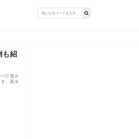
例も紹
ンパク低カ
ます。高タ