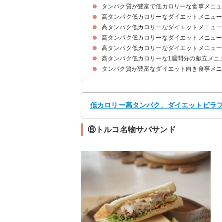
タンパク質が豊富で低カロリーな食事メニ
高タンパク低カロリーなダイエットメニュ
高タンパク・低カロリーな食材の例
高タンパク低カロリーなダイエットメニュ
①キュウリとささみの中華風サラダ
②作り置き可能な大豆のサラダ
③ヘルシー鶏胸肉と納豆のサラダ
④たまごのピクルス
⑤マグロの赤身deカルパッチョ
⑥サバ缶のチーズ焼き
⑦豆腐でチキンナゲット
⑧エビとおからのヨーグルト和え
高タンパク低カロリーなダイエットメニュ
①鶏胸肉のヨーグルト漬け
②鶏胸肉でチンジャオロース
③鶏肉と海老のヘルシー水餃子
④鮭のホイル焼き
⑤豚バラ肉のレンジ蒸し
⑥イカの炒め物
⑦ガーリックポークステーキ
高タンパク低カロリーなダイエットメニュ
①ヘルシー鶏胸肉のサンドイッチ
②簡単ヘルシーカルボナーラ風パスタ
③高野豆腐ご飯
④豆腐とささみの中華風おかゆ
⑤あっさり砂肝丼
⑥糖質ゼロのダイエットパン
⑦自炊でヘルシーチャーハン
⑧トルコ名物サバサンド
高タンパク低カロリーな1週間分の献立メニ
①豆腐と卵のスープ
②魚介入り豆乳deスープ
③韓国風タラのスープ
④トマトの豆乳スープ
⑤ささみと豆腐のあったかスープ
⑥オートミールで味噌スープ
⑦ささもの中華風スープ
タンパク質が豊富なダイエット向き食事メ
献立メニュー例①
献立メニュー例②
献立メニュー例③
献立メニュー例④
献立メニュー例⑤
献立メニュー例⑥
献立メニュー例⑦
低カロリー高タンパク、ダイエットピラフ☆
⑧トルコ名物サバサンド