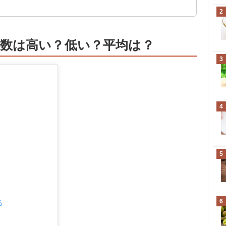
）
円）
2
数は高い？低い？平均は？
3
4
5
6
る