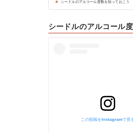
シードルのアルコール度数を知っておこう
①ヴァル ド ランス ポムビオ（0度/1,512円）
②マディ アップル セミスイート（3度/1,650円
③シードル 青森弘前産りんご使用（5度/1,680
④常陸野シードル（7.5度/880円）
シードルのアルコール度
この投稿をInstagramで見