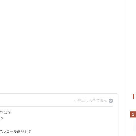
平均は？
1
は？
比較すると？
アルコール商品も？