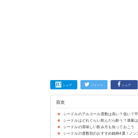
シェア
ツイート
シェア
目次
シードルのアルコール度数は高い？低い？
シードルはどれぐらい飲んだら酔う？適量
シードルはアルコール度数「2〜8度」のお酒
シードルの度数をビール・ワインなど他のお酒と
シードルの美味しい飲み方も知っておこう
シードル（6~8度）の適量は2~300ml程度
シードルの度数別のおすすめ銘柄4選！ノン
シードルは冷やして飲むのがおすすめ
シードルに合うおつまみ