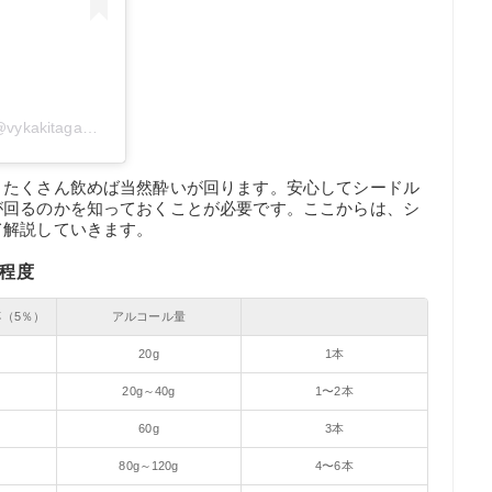
ヴィノスやまざきサントムーン柿田川店(@vykakitagawa)がシェアした投稿
、たくさん飲めば当然酔いが回ります。安心してシードル
が回るのかを知っておくことが必要です。ここからは、シ
て解説していきます。
l程度
杯（5％）
アルコール量
20g
1本
20g～40g
1〜2本
60g
3本
80g～120g
4〜6本