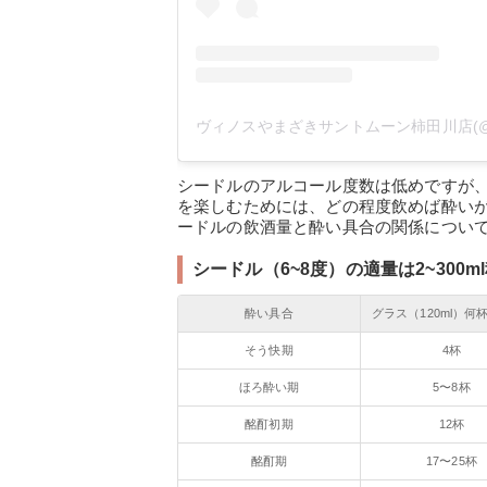
シードルのアルコール度数は低めですが
を楽しむためには、どの程度飲めば酔い
ードルの飲酒量と酔い具合の関係につい
シードル（6~8度）の適量は2~300m
酔い具合
グラス（120ml）何
そう快期
4杯
ほろ酔い期
5〜8杯
酩酊初期
12杯
酩酊期
17〜25杯