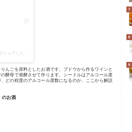
7
8
Aoyama Wine Base(@aoyamawinebase)がシェアした投稿
9
、りんごを原料としたお酒です。ブドウから作るワインと
ごの酵母で発酵させて作ります。シードルはアルコール度
が、どの程度のアルコール度数になるのか、ここから解説
」のお酒