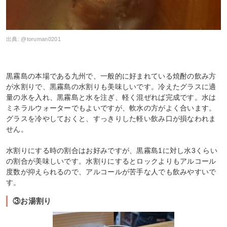
出典:
@toruman0201
黒霧島の本場である九州で、一般的に好まれている焼酎の飲み方
が水割りで、黒霧島の水割りも美味しいです。冷えたグラスに適
量の氷を入れ、黒霧島と水を注ぎ、軽く混ぜれば完成です。水は
ミネラルウォーターでもよいですが、軟水の方がよく合います。
グラスを冷やしておくと、すっきりした軽い飲み口が損なわれま
せん。
水割りにする時の割合はお好みですが、黒霧島1に対し水3くらい
の割合が美味しいです。水割りにするとロックよりもアルコール
度数が抑えられるので、アルコールが苦手な人でも飲みやすいで
す。
③お湯割り