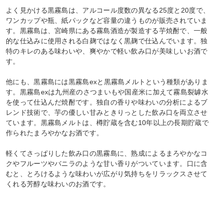
よく見かける黒霧島は、アルコール度数の異なる25度と20度で、
ワンカップや瓶、紙パックなど容量の違うものが販売されていま
す。黒霧島は、宮崎県にある霧島酒造が製造する芋焼酎で、一般
的な仕込みに使用される白麹ではなく黒麹で仕込んでいます。独
特のキレのある味わいや、爽やかで軽い飲み口が美味しいお酒で
す。
他にも、黒霧島には黒霧島exと黒霧島メルトという種類がありま
す。黒霧島exは九州産のさつまいもや国産米に加えて霧島裂罅水
を使って仕込んだ焼酎です。独自の香りや味わいの分析によるブ
レンド技術で、芋の優しい甘みときりっとした飲み口を両立させ
ています。黒霧島メルトは、樽貯蔵を含む10年以上の長期貯蔵で
作られたまろやかなお酒です。
軽くてさっぱりした飲み口の黒霧島に、熟成によるまろやかなコ
クやフルーツやバニラのような甘い香りがついています。口に含
むと、とろけるような味わいが広がり気持ちをリラックスさせて
くれる芳醇な味わいのお酒です。