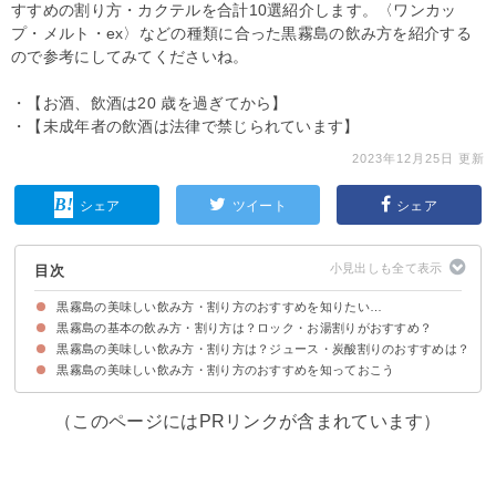
すすめの割り方・カクテルを合計10選紹介します。〈ワンカッ
プ・メルト・ex〉などの種類に合った黒霧島の飲み方を紹介する
ので参考にしてみてくださいね。
・【お酒、飲酒は20 歳を過ぎてから】
・【未成年者の飲酒は法律で禁じられています】
2023年12月25日 更新
シェア
ツイート
シェア
目次
黒霧島の美味しい飲み方・割り方のおすすめを知りたい…
黒霧島の基本の飲み方・割り方は？ロック・お湯割りがおすすめ？
まずは黒霧島の味わい・基本銘柄を知っておこう
黒霧島の美味しい飲み方・割り方は？ジュース・炭酸割りのおすすめは？
①ロック
②水割り
③お湯割り
④ジュース・炭酸割りもおすすめ
黒霧島の美味しい飲み方・割り方のおすすめを知っておこう
①炭酸水・ソーダ割り
②梅干入りお湯割り
③レモンソーダ割り
④コーラ割り
⑤コーヒーカクテル
⑥オレンジジュース割り
⑦カクテル風黒霧島のブラッディマリー
（このページにはPRリンクが含まれています）