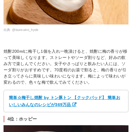
出典:
@bunsuino_hyde
焼酎200mlに梅干し1個を入れ一晩漬けると、焼酎に梅の香りが移
って美味しくなります。ストレートやソーダ割りなど、好みの飲
み方で楽しんでください。女子やさっぱりと飲みたい人には、ソ
ーダ割りがおすすめです。70度程のお湯で割ると、梅の香りが引
き立ってさらに美味しい味わいになります。梅によって味わいが
変わるので、色々な梅で飲んでみてください。
簡単☆梅干し焼酎 by トン豚トン 【クックパッド】 簡単お
いしいみんなのレシピが369万品
4位：ホッピー