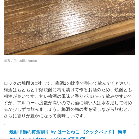
出典:
@madikitiemon
ロックの焼酎3に対して、梅酒1の比率で割って飲んでください。
梅酒はもともと甲類焼酎に梅を漬けて作るお酒のため、焼酎とも
相性が良いです。甘い梅酒の風味と香りが加わって飲みやすいで
すが、アルコール度数が高いのでお酒に弱い人は水を足して薄め
るか少しずつ飲みましょう。梅酒の梅の実を潰しながら飲むと、
さらに香りが豊かになって美味しいです。
焼酎甲類の梅酒割り by はーとねこ 【クックパッド】 簡単