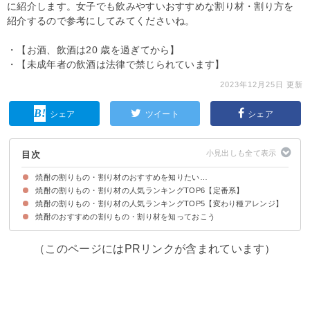
に紹介します。女子でも飲みやすいおすすめな割り材・割り方を
紹介するので参考にしてみてくださいね。
・【お酒、飲酒は20 歳を過ぎてから】
・【未成年者の飲酒は法律で禁じられています】
2023年12月25日 更新
シェア
ツイート
シェア
目次
焼酎の割りもの・割り材のおすすめを知りたい…
焼酎の割りもの・割り材の人気ランキングTOP6【定番系】
まずは焼酎の基本的な飲み方を知っておこう
焼酎の割りもの・割り材の人気ランキングTOP5【変わり種アレンジ】
6位：梅酒
5位：梅干し
4位：ホッピー
3位：ジュース
2位：お茶
1位：炭酸水
焼酎のおすすめの割りもの・割り材を知っておこう
5位：きゅうり
4位：コーヒー
3位：大葉と唐辛子
2位：蜂蜜
1位：牛乳
（このページにはPRリンクが含まれています）