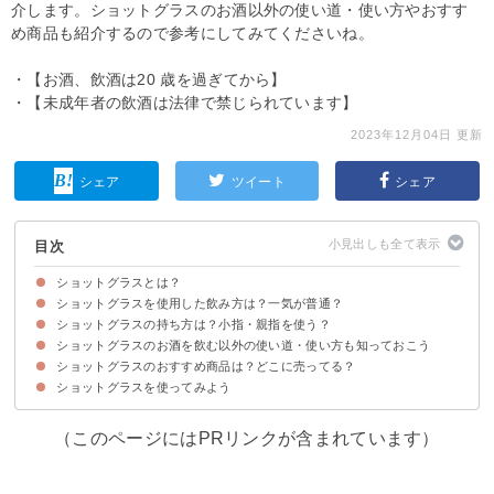
介します。ショットグラスのお酒以外の使い道・使い方やおすす
め商品も紹介するので参考にしてみてくださいね。
・【お酒、飲酒は20 歳を過ぎてから】
・【未成年者の飲酒は法律で禁じられています】
2023年12月04日 更新
シェア
ツイート
シェア
目次
ショットグラスとは？
ショットグラスを使用した飲み方は？一気が普通？
ショットグラスとは高度数のお酒を楽しむためのグラス
ショットグラスの容量
ショットグラスの材質・素材
ショットグラスの形状
ショットグラスで飲むのに向いてるお酒
ショットグラスの持ち方は？小指・親指を使う？
飲み方①一気飲み
飲み方②ツイストショット・ショットガン
飲み方③1杯を時間をかけて飲む
ショットグラスのお酒を飲む以外の使い道・使い方も知っておこう
ショットグラスの持ち方に明確な決まりはない
小指・親指を使った持ち方が有名
ショットグラスのおすすめ商品は？どこに売ってる？
ショットグラスを使ってみよう
①ダブリノ ショットグラス 57cc（215円）
②ナックフェザーショットグラス（798円）
③ドロップSウイスキー35cc（1,320円）
④トランスペアレント 国産杉箱入り（4,730円）
⑤バカラ ローハン6cm（16,340円）
（このページにはPRリンクが含まれています）