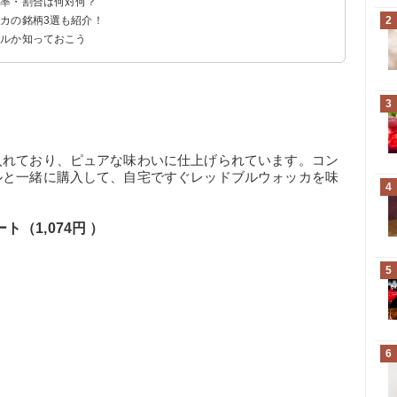
比率・割合は何対何？
イン
時摂取
死亡例
安
カの銘柄3選も紹介！
2
テルか知っておこう
）
円 ）
3
入れており、ピュアな味わいに仕上げられています。コン
ルと一緒に購入して、自宅ですぐレッドブルウォッカを味
4
（1,074円 ）
5
6