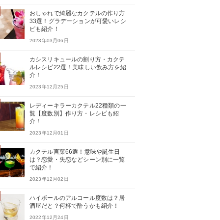
おしゃれで綺麗なカクテルの作り方
33選！グラデーションが可愛いレシ
ピも紹介！
2023年03月06日
カシスリキュールの割り方・カクテ
ルレシピ22選！美味しい飲み方を紹
介！
2023年12月25日
レディーキラーカクテル22種類の一
覧【度数別】作り方・レシピも紹
介！
2023年12月01日
カクテル言葉66選！意味や誕生日
は？恋愛・失恋などシーン別に一覧
で紹介！
2023年12月02日
ハイボールのアルコール度数は？居
酒屋だと？何杯で酔うかも紹介！
2022年12月24日