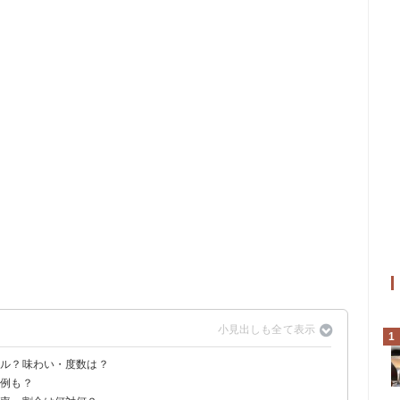
1
テル？味わい・度数は？
亡例も？
ドブル」をウォッカで割ったカクテル
の値段