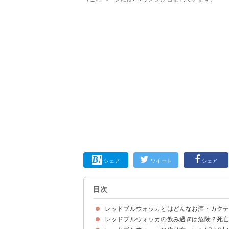
シェア
ツイート
シェア
目次
レッドブルウォッカとはどんなお酒・カク
レッドブルウォッカの飲み過ぎは危険？死
レッドブルウォッカとはエナジードリンク「レッ
レッドブルウォッカの味わい・香り
レッドブルウォッカのアルコール度数は12％程度
レッドブルウォッカをクラブ・居酒屋で飲む場合