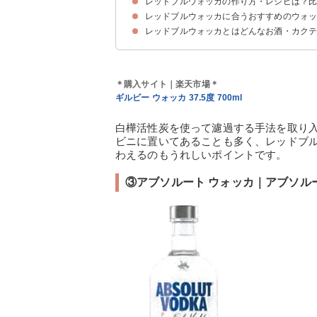
レッドブルウォッカの作り方・レシピは？
危険とされる理由①レッドブルに含まれるカフェ
危険とされる理由②アルコール・カフェインの同
危険とされる理由③レッドブルの飲み過ぎによる
レッドブルウォッカの安全な飲み方・摂取量の目
レッドブルウォッカに合うおすすめのウォッ
材料
作り方・手順
レッドブルウォッカとはどんなお酒・カク
①スミノフ ウォッカ レッド｜スミノフ（998円
②ギルビー ウォッカ｜ギルビー（776円）
③アブソルート ウォッカ｜アブソルート（1,074
＊購入サイト｜楽天市場＊
ギルビー ウォッカ 37.5度 700ml
白樺活性炭を使って濾過する手法を取り
ビニに置いてあることも多く、レッドブ
わえるのもうれしいポイントです。
③アブソルート ウォッカ｜アブソルート