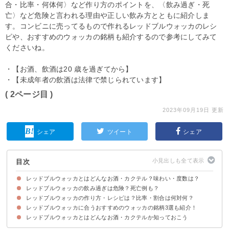
合・比率・何体何〉など作り方のポイントを、〈飲み過ぎ・死
亡〉など危険と言われる理由や正しい飲み方とともに紹介しま
す。コンビニに売ってるもので作れるレッドブルウォッカのレシ
ピや、おすすめのウォッカの銘柄も紹介するので参考にしてみて
くださいね。
・【お酒、飲酒は20 歳を過ぎてから】
・【未成年者の飲酒は法律で禁じられています】
( 2ページ目 )
2023年09月19日 更新
シェア
ツイート
シェア
目次
レッドブルウォッカとはどんなお酒・カクテル？味わい・度数は？
レッドブルウォッカの飲み過ぎは危険？死亡例も？
レッドブルウォッカとはエナジードリンク「レッドブル」をウォッカで割っ
レッドブルウォッカの味わい・香り
レッドブルウォッカのアルコール度数は12％程度
レッドブルウォッカをクラブ・居酒屋で飲む場合の値段
たカクテル
レッドブルウォッカの作り方・レシピは？比率・割合は何対何？
危険とされる理由①レッドブルに含まれるカフェイン
危険とされる理由②アルコール・カフェインの同時摂取
危険とされる理由③レッドブルの飲み過ぎによる死亡例
レッドブルウォッカの安全な飲み方・摂取量の目安
レッドブルウォッカに合うおすすめのウォッカの銘柄3選も紹介！
材料
作り方・手順
レッドブルウォッカとはどんなお酒・カクテルか知っておこう
①スミノフ ウォッカ レッド｜スミノフ（998円）
②ギルビー ウォッカ｜ギルビー（776円）
③アブソルート ウォッカ｜アブソルート（1,074円 ）