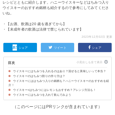
レシピとともに紹介します。ハニーウイスキーなどはちみつ入り
ウイスキーのおすすめ銘柄も紹介するので参考にしてみてくださ
いね。
・【お酒、飲酒は20 歳を過ぎてから】
・【未成年者の飲酒は法律で禁じられています】
2023年12月02日 更新
シェア
ツイート
シェア
目次
ウイスキーにはちみつを入れるのはあり？混ぜると美味しいって本当？
ウイスキーのはちみつ割りの作り方は？
ウイスキーとはちみつの相性は良い
ウイスキーにははちみつ入りの銘柄も？ハニーウイスキーのおすすめを紹
材料
作り方・手順
介！
ウイスキー×はちみつにはレモンもおすすめ？アレンジ方法も！
①ジムビーム ハニー│1,999円
②ジャック ダニエル テネシー ハニー リキュール│2,142円
③ワイルドターキー アメリカンハニー│2,288円
ウイスキーにはちみつを入れて飲んでみよう
①レモン
②ホットミルク
③紅茶
（このページにはPRリンクが含まれています）