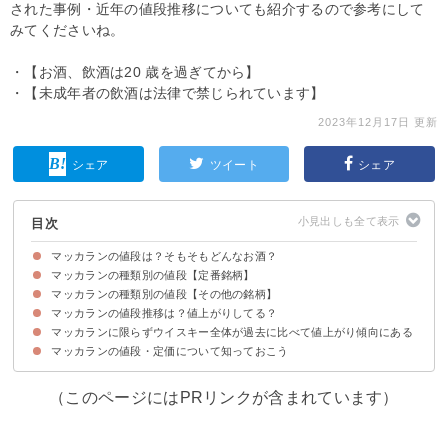
された事例・近年の値段推移についても紹介するので参考にして
みてくださいね。
・【お酒、飲酒は20 歳を過ぎてから】
・【未成年者の飲酒は法律で禁じられています】
2023年12月17日 更新
シェア
ツイート
シェア
目次
マッカランの値段は？そもそもどんなお酒？
マッカランの種類別の値段【定番銘柄】
マッカランとはスコッチウイスキーの人気銘柄
マッカランの種類
マッカランの種類別の値段【その他の銘柄】
①マッカラン12年
②マッカランファインオーク18年
③マッカラン25年
④マッカラン30年
⑤マッカランダブルカスク
⑥マッカラントリプルカスク
マッカランの値段推移は？値上がりしてる？
①マッカランアンバー
②マッカランルビー
③マッカランシエナ
④マッカランテラ
⑤マッカランルミーナ
⑥マッカランエニグマ
マッカランに限らずウイスキー全体が過去に比べて値上がり傾向にある
マッカランに限らずウイスキー全体が過去に比べて値上がり傾向にある
マッカランの値段・定価について知っておこう
事例①ザ・マッカラン64 inラリックシール・ペルデュ
事例②マッカラン1926年
（このページにはPRリンクが含まれています）