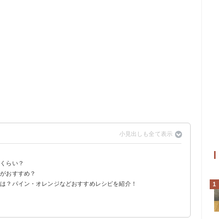
れくらい？
ルがおすすめ？
方は？パイン・オレンジなどおすすめレシピを紹介！
1
う
）
01円）