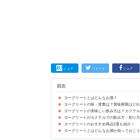
シェア
ツイート
シェア
目次
ヨーグリートとはどんなお酒？
ヨーグリートの味・度数は？賞味期限はど
ヨーグリートとはヨーグルトを使ったリキュール
ヨーグリートの美味しい飲み方は？カクテ
ヨーグリートの味わい
ヨーグリートのアルコール度数は16％程度
ヨーグリートの賞味期限
ヨーグリートのカクテルでの飲み方・割り
①ロックで飲む
②カクテルで飲むのもおすすめ
③ストレート
ヨーグリートのおすすめ商品2選も紹介！
①ストロベリーミルク
②マンゴーソイミルク
③ヨーグリートオレンジ
④ヨーグリートソーダ
⑤プルシアンブロッサム
⑥ヨーグリートパイン
⑦ヨーグリートジンジャー
ヨーグリートとはどんなお酒か知っておこ
①ヨーグリート ヨーグルトリキュール（1,395円
②ヨーグリート ヨーグルトリキュール ベビー（8