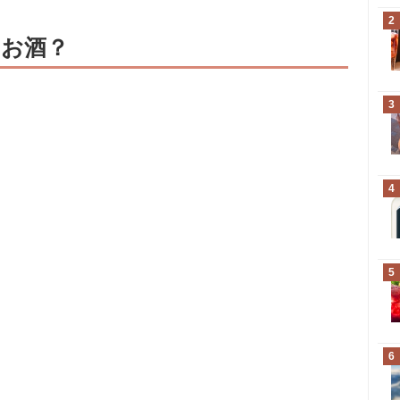
2
お酒？
3
4
5
6