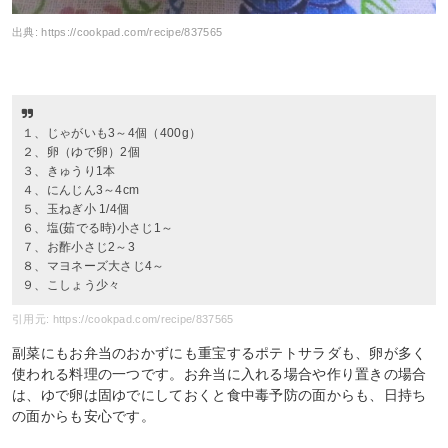
出典:
https://cookpad.com/recipe/837565
１、じゃがいも3～4個（400g）
２、卵（ゆで卵）2個
３、きゅうり1本
４、にんじん3～4cm
５、玉ねぎ小 1/4個
６、塩(茹でる時)小さじ1～
７、お酢小さじ2～3
８、マヨネーズ大さじ4～
９、こしょう少々
引用元: https://cookpad.com/recipe/837565
副菜にもお弁当のおかずにも重宝するポテトサラダも、卵が多く
使われる料理の一つです。お弁当に入れる場合や作り置きの場合
は、ゆで卵は固ゆでにしておくと食中毒予防の面からも、日持ち
の面からも安心です。