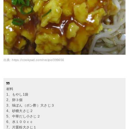
出典:
https://cookpad.com/recipe/399656
材料
1、もやし1袋
2、卵３個
3、味ぽん（ポン酢）大さじ３
4、砂糖大さじ２
5、中華だし小さじ２
6、水１００ｃｃ
7、片栗粉大さじ１