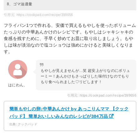
8、ゴマ油適量
引用元: https://cookpad.com/recipe/399656
フライパン1つで作れる、安価で買えるもやしを使ったボリューム
たっぷりの中華あんかけのレシピです。もやしはシャキシャキの
食感を残すために、手早く炒めてお皿に取り出しましょう。もや
しは味が淡泊なので塩コショウは強めにかけると美味しくなりま
す。
もやしが見えませんが…笑 超安上がりなのにボリュ
ーミー！あんかけもさっぱりした味付けなのでもり
もり食べられました♡リピします！
はにわん、
引用元: https://cookpad.com/recipe/399656
簡単もやしの卵♪中華あんかけ by あっこりんママ 【クック
パッド】 簡単おいしいみんなのレシピが384万品
出典: クックパッド