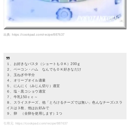
出典:
https://cookpad.com/recipe/887637
１、お好きなパスタ（ショートもＯＫ）200ｇ
２、ベーコン・ハム なんでもＯＫ好きなだけ
３、玉ねぎ中半分
４、オリーブオイル適量
５、にんにく（みじん切り）適宜
６、塩・黒コショウ適宜
７、牛乳150ｃｃ～
８、スライスチーズ、他「とろけるチーズでは無い」色んなチーズ♪スラ
イスは３枚、他はお好みで
９、卵 （全卵を使用します）1つ
引用元: https://cookpad.com/recipe/887637