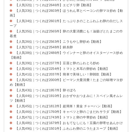
【人気32位｜つくれぽ2646件】エビチリ卵【動画】
【人気33位｜つくれぽ2603件】ほうれん草とベーコンの卵マヨ炒め【動
画】
【人気34位｜つくれぽ2601件】たっぷりきのことふわふわ卵の白だしス
ープ
【人気35位｜つくれぽ2565件】卵の大量消費にも！油揚げとたまごの巾
着煮
【人気36位｜つくれぽ2563件】ニラもやし卵炒め【動画】
【人気37位｜つくれぽ2548件】錦糸卵
【人気38位｜つくれぽ2486件】ウインナーと卵のオイスターソース炒め
【動画】
【人気39位｜つくれぽ2377件】豆苗と卵のふわとろ炒め
【人気40位｜つくれぽ2254件】トマトと木耳の卵炒め【動画】
【人気41位｜つくれぽ2037件】簡単で美味しい！卵雑炊【動画】
【人気42位｜つくれぽ2000件】ピーマン大量消費！たまごの味噌マヨ炒
め【動画】
【人気43位｜つくれぽ1957件】卵そぼろ
【人気44位｜つくれぽ1910件】おかずやおつまみに！スペイン風オムレ
ツ【動画】
【人気45位｜つくれぽ1812件】超簡単！黄金 チャーハン【動画】
【人気46位｜つくれぽ1760件】キャベツと卵のごまだれサラダ【動画】
【人気47位｜つくれぽ1743件】トマトと卵の中華炒め【動画】
【人気48位｜つくれぽ1679件】おもてなしにも！豆腐の卵寄せあんかけ
【人気49位｜つくれぽ1501件】ふわふわ卵のニラたまスープ【動画】