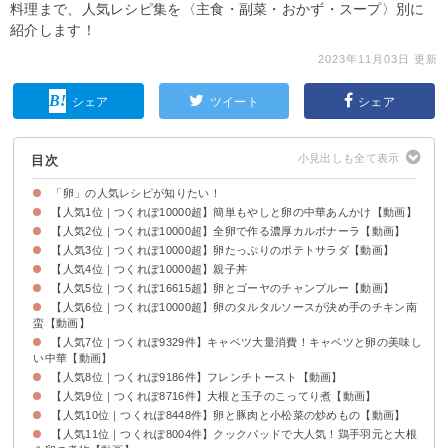
料理まで、人気レシピ集を〈主食・副菜・おかず・スープ〉別に
紹介します！
2023年11月03日 更新
シェア
ツイート
シェア
目次
「卵」の人気レシピが知りたい！
【人気1位｜つくれぽ10000超】簡単もやしと卵の中華あんかけ【動画】
【人気2位｜つくれぽ10000超】全卵で作る濃厚カルボナーラ【動画】
【人気3位｜つくれぽ10000超】卵たっぷりのポテトサラダ【動画】
【人気4位｜つくれぽ10000超】親子丼
【人気5位｜つくれぽ16615超】卵とゴーヤのチャンプルー【動画】
【人気6位｜つくれぽ10000超】卵のタルタルソースが決め手のチキン南
蛮【動画】
【人気7位｜つくれぽ9329件】キャベツ大量消費！キャベツと卵の美味し
い中華【動画】
【人気8位｜つくれぽ9186件】フレンチトースト【動画】
【人気9位｜つくれぽ8716件】大根と玉子のこってり煮【動画】
【人気10位｜つくれぽ8448件】卵と豚肉と小松菜の炒めもの【動画】
【人気11位｜つくれぽ8004件】クックパッドで大人気！鶏手羽元と大根