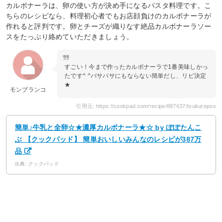
カルボナーラは、卵の使い方が決め手になるパスタ料理です。こ
ちらのレシピなら、料理初心者でもお店顔負けのカルボナーラが
作れると評判です。卵とチーズが織りなす絶品カルボナーラソー
スをたっぷり絡めていただきましょう。
すごい！今まで作ったカルボナーラで1番美味しかっ
たです^ ^パサパサにもならない簡単だし、リピ決定
★
モンブランコ
引用元: https://cookpad.com/recipe/887637/tsukurepos
簡単♪牛乳と全卵☆★濃厚カルボナーラ★☆ by ぽぽたんこ
ぶ 【クックパッド】 簡単おいしいみんなのレシピが387万
品
出典: クックパッド