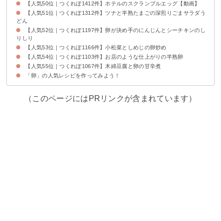
【人気50位｜つくれぽ1412件】ホテルのスクランブルエッグ【動画】
【人気51位｜つくれぽ1312件】ツナと半熟たまごの深煎りごまサラダう
どん
【人気52位｜つくれぽ1197件】卵が決め手のにんじんとシーチキンのし
りしり
【人気53位｜つくれぽ1166件】小松菜としめじの卵炒め
【人気54位｜つくれぽ1103件】お店のような仕上がりの半熟卵
【人気55位｜つくれぽ1067件】木綿豆腐と卵の甘辛煮
「卵」の人気レシピを作ってみよう！
（このページにはPRリンクが含まれています）