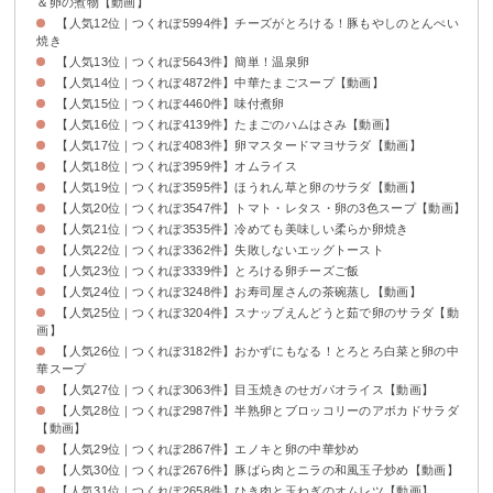
＆卵の煮物【動画】
【人気12位｜つくれぽ5994件】チーズがとろける！豚もやしのとんぺい
焼き
【人気13位｜つくれぽ5643件】簡単！温泉卵
【人気14位｜つくれぽ4872件】中華たまごスープ【動画】
【人気15位｜つくれぽ4460件】味付煮卵
【人気16位｜つくれぽ4139件】たまごのハムはさみ【動画】
【人気17位｜つくれぽ4083件】卵マスタードマヨサラダ【動画】
【人気18位｜つくれぽ3959件】オムライス
【人気19位｜つくれぽ3595件】ほうれん草と卵のサラダ【動画】
【人気20位｜つくれぽ3547件】トマト・レタス・卵の3色スープ【動画】
【人気21位｜つくれぽ3535件】冷めても美味しい柔らか卵焼き
【人気22位｜つくれぽ3362件】失敗しないエッグトースト
【人気23位｜つくれぽ3339件】とろける卵チーズご飯
【人気24位｜つくれぽ3248件】お寿司屋さんの茶碗蒸し【動画】
【人気25位｜つくれぽ3204件】スナップえんどうと茹で卵のサラダ【動
画】
【人気26位｜つくれぽ3182件】おかずにもなる！とろとろ白菜と卵の中
華スープ
【人気27位｜つくれぽ3063件】目玉焼きのせガパオライス【動画】
【人気28位｜つくれぽ2987件】半熟卵とブロッコリーのアボカドサラダ
【動画】
【人気29位｜つくれぽ2867件】エノキと卵の中華炒め
【人気30位｜つくれぽ2676件】豚ばら肉とニラの和風玉子炒め【動画】
【人気31位｜つくれぽ2658件】ひき肉と玉ねぎのオムレツ【動画】