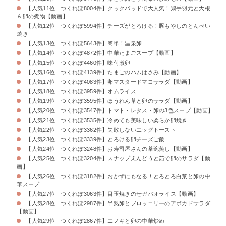
【人気11位｜つくれぽ8004件】クックパッドで大人気！鶏手羽元と大根
＆卵の煮物【動画】
【人気12位｜つくれぽ5994件】チーズがとろける！豚もやしのとんぺい
焼き
【人気13位｜つくれぽ5643件】簡単！温泉卵
【人気14位｜つくれぽ4872件】中華たまごスープ【動画】
【人気15位｜つくれぽ4460件】味付煮卵
【人気16位｜つくれぽ4139件】たまごのハムはさみ【動画】
【人気17位｜つくれぽ4083件】卵マスタードマヨサラダ【動画】
【人気18位｜つくれぽ3959件】オムライス
【人気19位｜つくれぽ3595件】ほうれん草と卵のサラダ【動画】
【人気20位｜つくれぽ3547件】トマト・レタス・卵の3色スープ【動画】
【人気21位｜つくれぽ3535件】冷めても美味しい柔らか卵焼き
【人気22位｜つくれぽ3362件】失敗しないエッグトースト
【人気23位｜つくれぽ3339件】とろける卵チーズご飯
【人気24位｜つくれぽ3248件】お寿司屋さんの茶碗蒸し【動画】
【人気25位｜つくれぽ3204件】スナップえんどうと茹で卵のサラダ【動
画】
【人気26位｜つくれぽ3182件】おかずにもなる！とろとろ白菜と卵の中
華スープ
【人気27位｜つくれぽ3063件】目玉焼きのせガパオライス【動画】
【人気28位｜つくれぽ2987件】半熟卵とブロッコリーのアボカドサラダ
【動画】
【人気29位｜つくれぽ2867件】エノキと卵の中華炒め