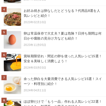
4
お好み焼きは卵なしだとどうなる？代用品8選を人
気レシピと紹介！
2023年02月10日
5
卵は常温保存で大丈夫？夏は危険？日持ち期間は何
日かや腐敗の見分け方なども紹介！
2023年11月05日
6
賞味期限切れ・間近の卵を使った人気レシピ15選！
安全＆美味しく消費しよう！
2024年03月03日
7
余った卵白を大量消費できる人気レシピ15選！スイ
ーツ・料理別に紹介！
2024年04月11日
8
ほぼ卵だけで「もう一品」作れる人気レシピ22選！