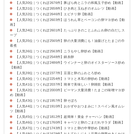
【人気30位｜つくれぽ2676件】豚ばら肉とニラの和風玉子炒め【動画】
【人気31位｜つくれぽ2658件】ひき肉と玉ねぎのオムレツ【動画】
【人気32位｜つくれぽ2646件】エビチリ卵【動画】
【人気33位｜つくれぽ2603件】ほうれん草とベーコンの卵マヨ炒め【動
画】
【人気34位｜つくれぽ2601件】たっぷりきのことふわふわ卵の白だしス
ープ
【人気35位｜つくれぽ2565件】卵の大量消費にも！油揚げとたまごの巾
着煮
【人気36位｜つくれぽ2563件】ニラもやし卵炒め【動画】
【人気37位｜つくれぽ2548件】錦糸卵
【人気38位｜つくれぽ2486件】ウインナーと卵のオイスターソース炒め
【動画】
【人気39位｜つくれぽ2377件】豆苗と卵のふわとろ炒め
【人気40位｜つくれぽ2254件】トマトと木耳の卵炒め【動画】
【人気41位｜つくれぽ2037件】簡単で美味しい！卵雑炊【動画】
【人気42位｜つくれぽ2000件】ピーマン大量消費！たまごの味噌マヨ炒
め【動画】
【人気43位｜つくれぽ1957件】卵そぼろ
【人気44位｜つくれぽ1910件】おかずやおつまみに！スペイン風オムレ
ツ【動画】
【人気45位｜つくれぽ1812件】超簡単！黄金 チャーハン【動画】
【人気46位｜つくれぽ1760件】キャベツと卵のごまだれサラダ【動画】
【人気47位｜つくれぽ1743件】トマトと卵の中華炒め【動画】
【人気48位｜つくれぽ1679件】おもてなしにも！豆腐の卵寄せあんかけ