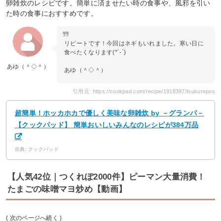
卵雑炊のレシピです。簡単に済ませたい時の食事や、風邪を引い
た時の食事におすすめです。
リピートです！今回はネギもいれました。寒い日に
食べたくなります(*´-`)
あゆ（＾◇＾）
あゆ（＾◇＾）
引用元: https://cookpad.com/recipe/1918397/tsukurepos
超簡単！ホッカホカで優しく美味な卵雑炊 by －グランパ－
【クックパッド】 簡単おいしいみんなのレシピが384万品
出典: クックパッド
【人気42位｜つくれぽ2000件】ピーマン大量消費！
たまごの味噌マヨ炒め【動画】
( 次のページへ続く )