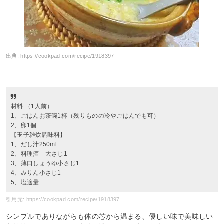
出典:
https://cookpad.com/recipe/1918397
材料 （1人前）
1、ごはんお茶碗1杯（残りものの冷やごはんでも可）
2、卵1個
【玉子雑炊調味料】
1、だし汁250ml
2、料理酒 大さじ1
3、薄口しょうゆ小さじ1
4、みりん小さじ1
5、塩適量
引用元: https://cookpad.com/recipe/1918397
シンプルでありながらも体の芯から温まる、優しい味で美味しい