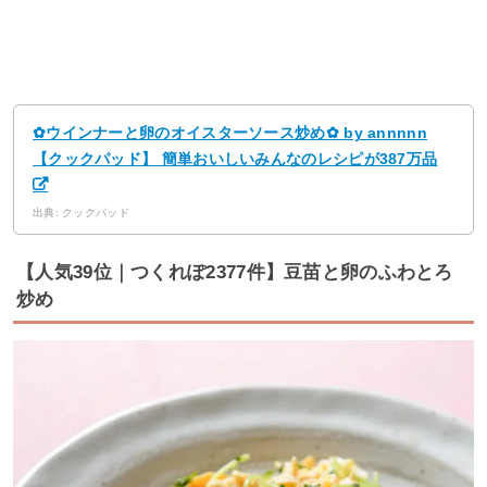
✿ウインナーと卵のオイスターソース炒め✿ by annnnn
【クックパッド】 簡単おいしいみんなのレシピが387万品
出典: クックパッド
【人気39位｜つくれぽ2377件】豆苗と卵のふわとろ
炒め