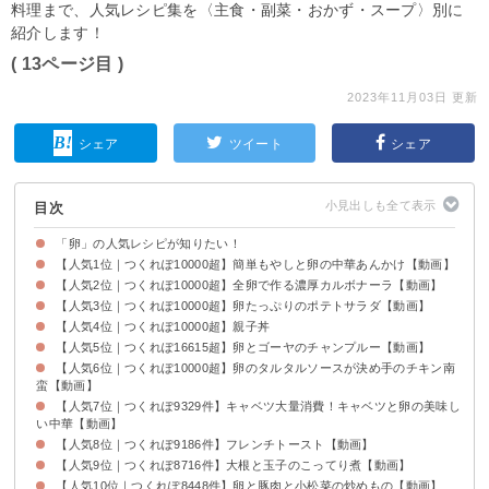
料理まで、人気レシピ集を〈主食・副菜・おかず・スープ〉別に
紹介します！
( 13ページ目 )
2023年11月03日 更新
シェア
ツイート
シェア
目次
「卵」の人気レシピが知りたい！
【人気1位｜つくれぽ10000超】簡単もやしと卵の中華あんかけ【動画】
【人気2位｜つくれぽ10000超】全卵で作る濃厚カルボナーラ【動画】
【人気3位｜つくれぽ10000超】卵たっぷりのポテトサラダ【動画】
【人気4位｜つくれぽ10000超】親子丼
【人気5位｜つくれぽ16615超】卵とゴーヤのチャンプルー【動画】
【人気6位｜つくれぽ10000超】卵のタルタルソースが決め手のチキン南
蛮【動画】
【人気7位｜つくれぽ9329件】キャベツ大量消費！キャベツと卵の美味し
い中華【動画】
【人気8位｜つくれぽ9186件】フレンチトースト【動画】
【人気9位｜つくれぽ8716件】大根と玉子のこってり煮【動画】
【人気10位｜つくれぽ8448件】卵と豚肉と小松菜の炒めもの【動画】