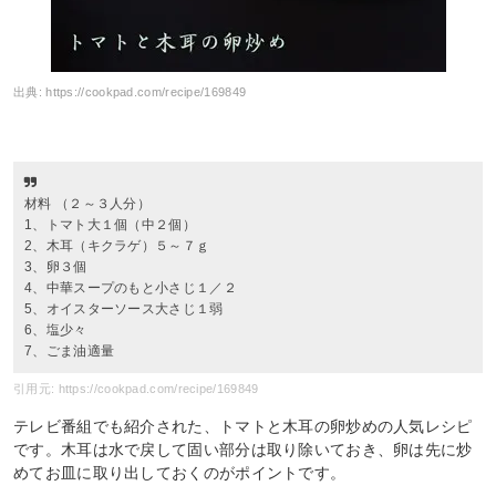
出典:
https://cookpad.com/recipe/169849
材料 （２～３人分）
1、トマト大１個（中２個）
2、木耳（キクラゲ）５～７ｇ
3、卵３個
4、中華スープのもと小さじ１／２
5、オイスターソース大さじ１弱
6、塩少々
7、ごま油適量
引用元: https://cookpad.com/recipe/169849
テレビ番組でも紹介された、トマトと木耳の卵炒めの人気レシピ
です。木耳は水で戻して固い部分は取り除いておき、卵は先に炒
めてお皿に取り出しておくのがポイントです。