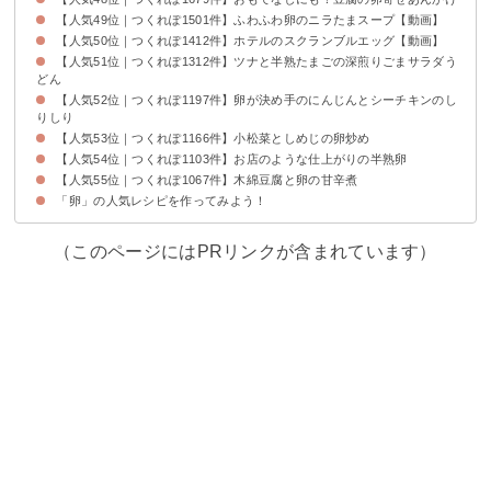
【人気49位｜つくれぽ1501件】ふわふわ卵のニラたまスープ【動画】
【人気50位｜つくれぽ1412件】ホテルのスクランブルエッグ【動画】
【人気51位｜つくれぽ1312件】ツナと半熟たまごの深煎りごまサラダう
どん
【人気52位｜つくれぽ1197件】卵が決め手のにんじんとシーチキンのし
りしり
【人気53位｜つくれぽ1166件】小松菜としめじの卵炒め
【人気54位｜つくれぽ1103件】お店のような仕上がりの半熟卵
【人気55位｜つくれぽ1067件】木綿豆腐と卵の甘辛煮
「卵」の人気レシピを作ってみよう！
（このページにはPRリンクが含まれています）