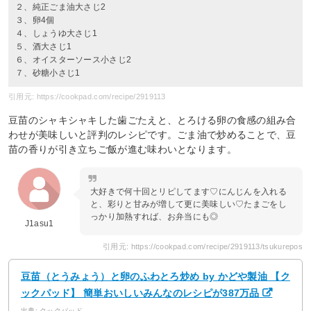
２、純正ごま油大さじ2
３、卵4個
４、しょうゆ大さじ1
５、酒大さじ1
６、オイスターソース小さじ2
７、砂糖小さじ1
引用元: https://cookpad.com/recipe/2919113
豆苗のシャキシャキした歯ごたえと、とろける卵の食感の組み合
わせが美味しいと評判のレシピです。ごま油で炒めることで、豆
苗の香りが引き立ちご飯が進む味わいとなります。
大好きで何十回とリピしてます♡にんじんを入れる
と、彩りと甘みが増して更に美味しい♡たまごをし
っかり加熱すれば、お弁当にも◎
J1asu1
引用元: https://cookpad.com/recipe/2919113/tsukurepos
豆苗（とうみょう）と卵のふわとろ炒め by かどや製油 【ク
ックパッド】 簡単おいしいみんなのレシピが387万品
出典: クックパッド