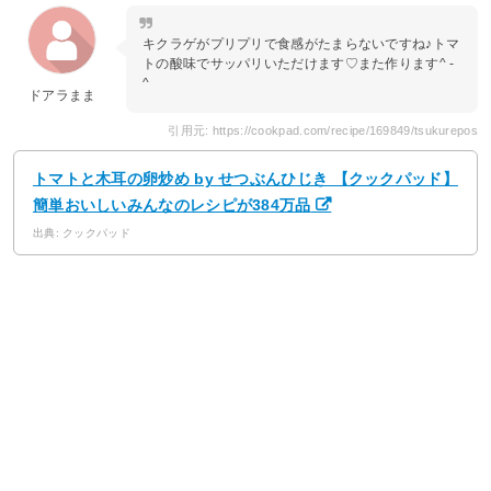
キクラゲがプリプリで食感がたまらないですね♪トマ
トの酸味でサッパリいただけます♡また作ります^ -
^
ドアラまま
引用元: https://cookpad.com/recipe/169849/tsukurepos
トマトと木耳の卵炒め by せつぶんひじき 【クックパッド】
簡単おいしいみんなのレシピが384万品
出典: クックパッド