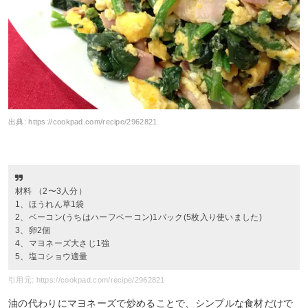
出典:
https://cookpad.com/recipe/2962821
材料 （2〜3人分）
1、ほうれん草1袋
2、ベーコン(うちはハーフベーコン)1パック(5枚入り使いました)
3、卵2個
4、マヨネーズ大さじ1強
5、塩コショウ適量
引用元: https://cookpad.com/recipe/2962821
油の代わりにマヨネーズで炒めることで、シンプルな食材だけで