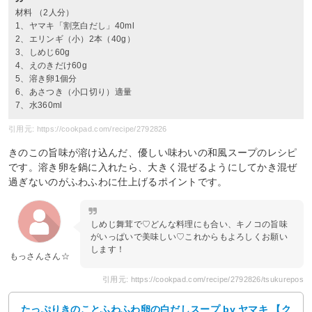
材料 （2人分）
1、ヤマキ「割烹白だし」40ml
2、エリンギ（小）2本（40g）
3、しめじ60g
4、えのきだけ60g
5、溶き卵1個分
6、あさつき（小口切り）適量
7、水360ml
引用元: https://cookpad.com/recipe/2792826
きのこの旨味が溶け込んだ、優しい味わいの和風スープのレシピ
です。溶き卵を鍋に入れたら、大きく混ぜるようにしてかき混ぜ
過ぎないのがふわふわに仕上げるポイントです。
しめじ舞茸で♡どんな料理にも合い、キノコの旨味
がいっぱいで美味しい♡これからもよろしくお願い
します！
もっさんさん☆
引用元: https://cookpad.com/recipe/2792826/tsukurepos
たっぷりきのことふわふわ卵の白だしスープ by ヤマキ 【ク