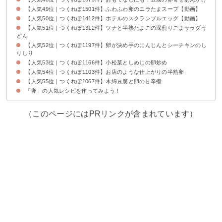
【人気49位｜つくれぽ1501件】ふわふわ卵のニラたまスープ【動画】
【人気50位｜つくれぽ1412件】ホテルのスクランブルエッグ【動画】
【人気51位｜つくれぽ1312件】ツナと半熟たまごの深煎りごまサラダう
どん
【人気52位｜つくれぽ1197件】卵が決め手のにんじんとシーチキンのし
りしり
【人気53位｜つくれぽ1166件】小松菜としめじの卵炒め
【人気54位｜つくれぽ1103件】お店のような仕上がりの半熟卵
【人気55位｜つくれぽ1067件】木綿豆腐と卵の甘辛煮
「卵」の人気レシピを作ってみよう！
（このページにはPRリンクが含まれています）