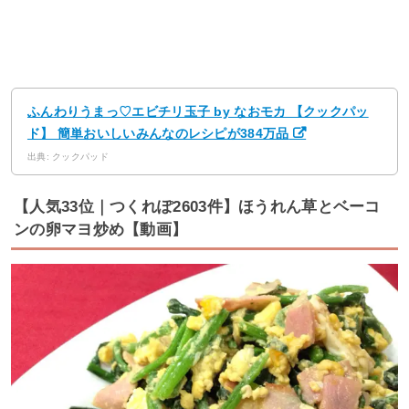
ふんわりうまっ♡エビチリ玉子 by なおモカ 【クックパッ
ド】 簡単おいしいみんなのレシピが384万品
出典: クックパッド
【人気33位｜つくれぽ2603件】ほうれん草とベーコ
ンの卵マヨ炒め【動画】