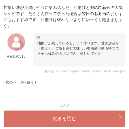
甘辛い味が油揚げや卵に染み込んだ、油揚げと卵の巾着煮の人気
レシピです。たくさん作って余った場合は翌日のお弁当のおかず
にもおすすめです。油揚げは破れないようにゆっくり開きましょ
う。
油揚げが残っていると、よく作ります。甘さ加減が
丁度よく、ご飯も進む美味しい巾着煮♡煮る時間で
玉子も好みの固さにでき、嬉しいです☆
Asuka0515
引用元: https://cookpad.com/recipe/529347/tsukurepos
( 次のページへ続く )
11/18
続きを読む