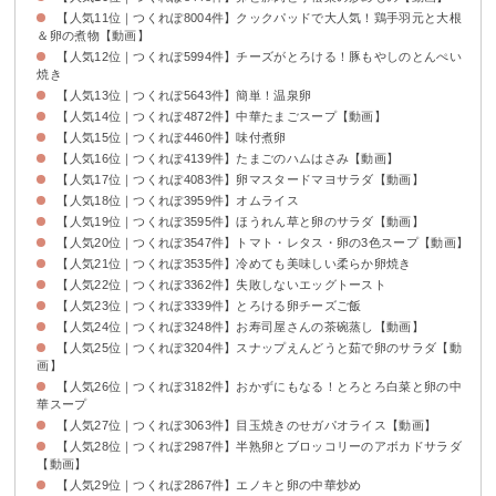
【人気11位｜つくれぽ8004件】クックパッドで大人気！鶏手羽元と大根
＆卵の煮物【動画】
【人気12位｜つくれぽ5994件】チーズがとろける！豚もやしのとんぺい
焼き
【人気13位｜つくれぽ5643件】簡単！温泉卵
【人気14位｜つくれぽ4872件】中華たまごスープ【動画】
【人気15位｜つくれぽ4460件】味付煮卵
【人気16位｜つくれぽ4139件】たまごのハムはさみ【動画】
【人気17位｜つくれぽ4083件】卵マスタードマヨサラダ【動画】
【人気18位｜つくれぽ3959件】オムライス
【人気19位｜つくれぽ3595件】ほうれん草と卵のサラダ【動画】
【人気20位｜つくれぽ3547件】トマト・レタス・卵の3色スープ【動画】
【人気21位｜つくれぽ3535件】冷めても美味しい柔らか卵焼き
【人気22位｜つくれぽ3362件】失敗しないエッグトースト
【人気23位｜つくれぽ3339件】とろける卵チーズご飯
【人気24位｜つくれぽ3248件】お寿司屋さんの茶碗蒸し【動画】
【人気25位｜つくれぽ3204件】スナップえんどうと茹で卵のサラダ【動
画】
【人気26位｜つくれぽ3182件】おかずにもなる！とろとろ白菜と卵の中
華スープ
【人気27位｜つくれぽ3063件】目玉焼きのせガパオライス【動画】
【人気28位｜つくれぽ2987件】半熟卵とブロッコリーのアボカドサラダ
【動画】
【人気29位｜つくれぽ2867件】エノキと卵の中華炒め