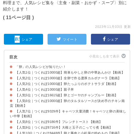
料理まで、人気レシピ集を〈主食・副菜・おかず・スープ〉別に
紹介します！
( 11ページ目 )
2023年11月03日 更新
シェア
ツイート
シェア
目次
「卵」の人気レシピが知りたい！
【人気1位｜つくれぽ10000超】簡単もやしと卵の中華あんかけ【動画】
【人気2位｜つくれぽ10000超】全卵で作る濃厚カルボナーラ【動画】
【人気3位｜つくれぽ10000超】卵たっぷりのポテトサラダ【動画】
【人気4位｜つくれぽ10000超】親子丼
【人気5位｜つくれぽ16615超】卵とゴーヤのチャンプルー【動画】
【人気6位｜つくれぽ10000超】卵のタルタルソースが決め手のチキン南
蛮【動画】
【人気7位｜つくれぽ9329件】キャベツ大量消費！キャベツと卵の美味し
い中華【動画】
【人気8位｜つくれぽ9186件】フレンチトースト【動画】
【人気9位｜つくれぽ8716件】大根と玉子のこってり煮【動画】
【人気10位｜つくれぽ8448件】卵と豚肉と小松菜の炒めもの【動画】