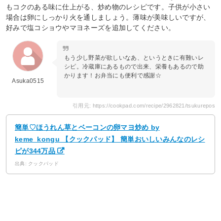
もコクのある味に仕上がる、炒め物のレシピです。子供が小さい
場合は卵にしっかり火を通しましょう。薄味が美味しいですが、
好みで塩コショウやマヨネーズを追加してください。
もう少し野菜が欲しいなあ、というときに有難いレ
シピ。冷蔵庫にあるもので出来、栄養もあるので助
かります！お弁当にも便利で感謝☆
Asuka0515
引用元: https://cookpad.com/recipe/2962821/tsukurepos
簡単♡ほうれん草とベーコンの卵マヨ炒め by
keme_kongu 【クックパッド】 簡単おいしいみんなのレシ
ピが344万品
出典: クックパッド