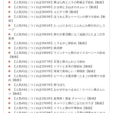
【人気30位｜つくれぽ2676件】豚ばら肉とニラの和風玉子炒め【動画】
【人気31位｜つくれぽ2658件】ひき肉と玉ねぎのオムレツ【動画】
【人気32位｜つくれぽ2646件】エビチリ卵【動画】
【人気33位｜つくれぽ2603件】ほうれん草とベーコンの卵マヨ炒め【動
画】
【人気34位｜つくれぽ2601件】たっぷりきのことふわふわ卵の白だしス
ープ
【人気35位｜つくれぽ2565件】卵の大量消費にも！油揚げとたまごの巾
着煮
【人気36位｜つくれぽ2563件】ニラもやし卵炒め【動画】
【人気37位｜つくれぽ2548件】錦糸卵
【人気38位｜つくれぽ2486件】ウインナーと卵のオイスターソース炒め
【動画】
【人気39位｜つくれぽ2377件】豆苗と卵のふわとろ炒め
【人気40位｜つくれぽ2254件】トマトと木耳の卵炒め【動画】
【人気41位｜つくれぽ2037件】簡単で美味しい！卵雑炊【動画】
【人気42位｜つくれぽ2000件】ピーマン大量消費！たまごの味噌マヨ炒
め【動画】
【人気43位｜つくれぽ1957件】卵そぼろ
【人気44位｜つくれぽ1910件】おかずやおつまみに！スペイン風オムレ
ツ【動画】
【人気45位｜つくれぽ1812件】超簡単！黄金 チャーハン【動画】
【人気46位｜つくれぽ1760件】キャベツと卵のごまだれサラダ【動画】
【人気47位｜つくれぽ1743件】トマトと卵の中華炒め【動画】
【人気48位｜つくれぽ1679件】おもてなしにも！豆腐の卵寄せあんかけ