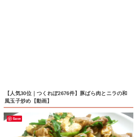
【人気30位｜つくれぽ2676件】豚ばら肉とニラの和
風玉子炒め【動画】
Save