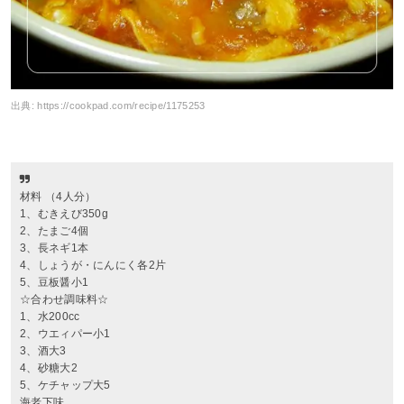
出典:
https://cookpad.com/recipe/1175253
材料 （4人分）
1、むきえび350g
2、たまご4個
3、長ネギ1本
4、しょうが・にんにく各2片
5、豆板醤小1
☆合わせ調味料☆
1、水200cc
2、ウエィパー小1
3、酒大3
4、砂糖大2
5、ケチャップ大5
海老下味