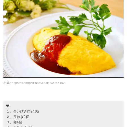
出典:
https://cookpad.com/recipe/2747102
１、合いびき肉240g
２、玉ねぎ1個
３、卵4個