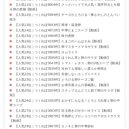
【人気11位｜つくれぽ8004件】クックパッドで大人気！鶏手羽元と大根
＆卵の煮物【動画】
【人気12位｜つくれぽ5994件】チーズがとろける！豚もやしのとんぺい
焼き
【人気13位｜つくれぽ5643件】簡単！温泉卵
【人気14位｜つくれぽ4872件】中華たまごスープ【動画】
【人気15位｜つくれぽ4460件】味付煮卵
【人気16位｜つくれぽ4139件】たまごのハムはさみ【動画】
【人気17位｜つくれぽ4083件】卵マスタードマヨサラダ【動画】
【人気18位｜つくれぽ3959件】オムライス
【人気19位｜つくれぽ3595件】ほうれん草と卵のサラダ【動画】
【人気20位｜つくれぽ3547件】トマト・レタス・卵の3色スープ【動画】
【人気21位｜つくれぽ3535件】冷めても美味しい柔らか卵焼き
【人気22位｜つくれぽ3362件】失敗しないエッグトースト
【人気23位｜つくれぽ3339件】とろける卵チーズご飯
【人気24位｜つくれぽ3248件】お寿司屋さんの茶碗蒸し【動画】
【人気25位｜つくれぽ3204件】スナップえんどうと茹で卵のサラダ【動
画】
【人気26位｜つくれぽ3182件】おかずにもなる！とろとろ白菜と卵の中
華スープ
【人気27位｜つくれぽ3063件】目玉焼きのせガパオライス【動画】
【人気28位｜つくれぽ2987件】半熟卵とブロッコリーのアボカドサラダ
【動画】
【人気29位｜つくれぽ2867件】エノキと卵の中華炒め