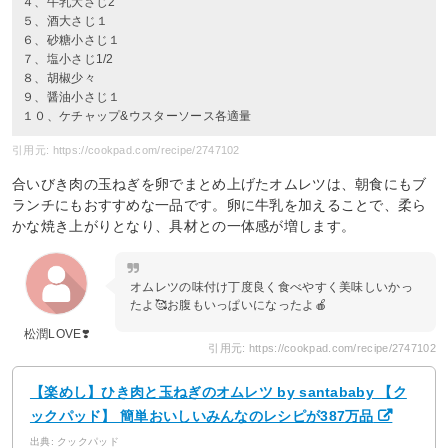
４、牛乳大さじ2
５、酒大さじ１
６、砂糖小さじ１
７、塩小さじ1/2
８、胡椒少々
９、醤油小さじ１
１０、ケチャップ&ウスターソース各適量
引用元: https://cookpad.com/recipe/2747102
合いびき肉の玉ねぎを卵でまとめ上げたオムレツは、朝食にもブ
ランチにもおすすめな一品です。卵に牛乳を加えることで、柔ら
かな焼き上がりとなり、具材との一体感が増します。
オムレツの味付け丁度良く食べやすく美味しいかっ
たよ🥰お腹もいっぱいになったよ🍎
松潤LOVE❣️
引用元: https://cookpad.com/recipe/2747102
【楽めし】ひき肉と玉ねぎのオムレツ by santababy 【ク
ックパッド】 簡単おいしいみんなのレシピが387万品
出典: クックパッド