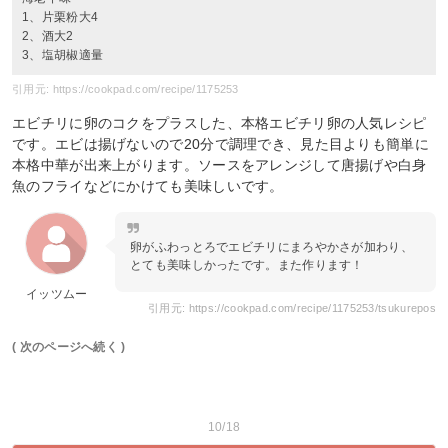
1、片栗粉大4
2、酒大2
3、塩胡椒適量
引用元: https://cookpad.com/recipe/1175253
エビチリに卵のコクをプラスした、本格エビチリ卵の人気レシピ
です。エビは揚げないので20分で調理でき、見た目よりも簡単に
本格中華が出来上がります。ソースをアレンジして唐揚げや白身
魚のフライなどにかけても美味しいです。
卵がふわっとろでエビチリにまろやかさが加わり、
とても美味しかったです。また作ります！
イッツムー
引用元: https://cookpad.com/recipe/1175253/tsukurepos
( 次のページへ続く )
10/18