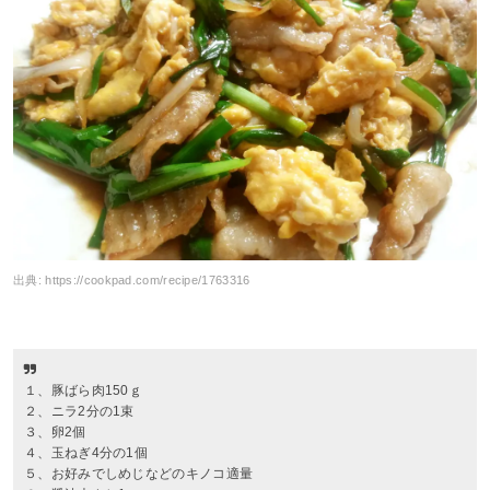
出典:
https://cookpad.com/recipe/1763316
１、豚ばら肉150ｇ
２、ニラ2分の1束
３、卵2個
４、玉ねぎ4分の1個
５、お好みでしめじなどのキノコ適量