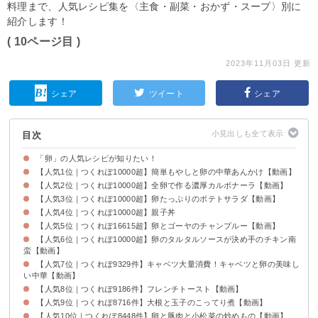
料理まで、人気レシピ集を〈主食・副菜・おかず・スープ〉別に
紹介します！
( 10ページ目 )
2023年11月03日 更新
シェア
ツイート
シェア
目次
「卵」の人気レシピが知りたい！
【人気1位｜つくれぽ10000超】簡単もやしと卵の中華あんかけ【動画】
【人気2位｜つくれぽ10000超】全卵で作る濃厚カルボナーラ【動画】
【人気3位｜つくれぽ10000超】卵たっぷりのポテトサラダ【動画】
【人気4位｜つくれぽ10000超】親子丼
【人気5位｜つくれぽ16615超】卵とゴーヤのチャンプルー【動画】
【人気6位｜つくれぽ10000超】卵のタルタルソースが決め手のチキン南
蛮【動画】
【人気7位｜つくれぽ9329件】キャベツ大量消費！キャベツと卵の美味し
い中華【動画】
【人気8位｜つくれぽ9186件】フレンチトースト【動画】
【人気9位｜つくれぽ8716件】大根と玉子のこってり煮【動画】
【人気10位｜つくれぽ8448件】卵と豚肉と小松菜の炒めもの【動画】