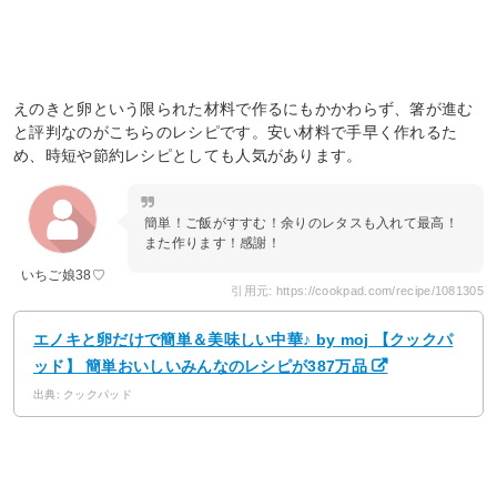
えのきと卵という限られた材料で作るにもかかわらず、箸が進む
と評判なのがこちらのレシピです。安い材料で手早く作れるた
め、時短や節約レシピとしても人気があります。
簡単！ご飯がすすむ！余りのレタスも入れて最高！
また作ります！感謝！
いちご娘38♡
引用元: https://cookpad.com/recipe/1081305
エノキと卵だけで簡単＆美味しい中華♪ by moj 【クックパ
ッド】 簡単おいしいみんなのレシピが387万品
出典: クックパッド