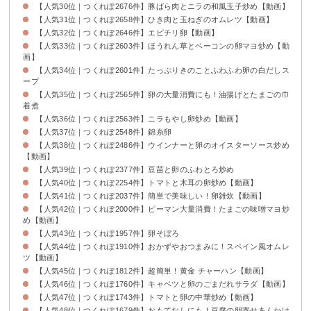
【人気30位｜つくれぽ2676件】豚ばら肉とニラの和風玉子炒め【動画】
【人気31位｜つくれぽ2658件】ひき肉と玉ねぎのオムレツ【動画】
【人気32位｜つくれぽ2646件】エビチリ卵【動画】
【人気33位｜つくれぽ2603件】ほうれん草とベーコンの卵マヨ炒め【動
画】
【人気34位｜つくれぽ2601件】たっぷりきのことふわふわ卵の白だしス
ープ
【人気35位｜つくれぽ2565件】卵の大量消費にも！油揚げとたまごの巾
着煮
【人気36位｜つくれぽ2563件】ニラもやし卵炒め【動画】
【人気37位｜つくれぽ2548件】錦糸卵
【人気38位｜つくれぽ2486件】ウインナーと卵のオイスターソース炒め
【動画】
【人気39位｜つくれぽ2377件】豆苗と卵のふわとろ炒め
【人気40位｜つくれぽ2254件】トマトと木耳の卵炒め【動画】
【人気41位｜つくれぽ2037件】簡単で美味しい！卵雑炊【動画】
【人気42位｜つくれぽ2000件】ピーマン大量消費！たまごの味噌マヨ炒
め【動画】
【人気43位｜つくれぽ1957件】卵そぼろ
【人気44位｜つくれぽ1910件】おかずやおつまみに！スペイン風オムレ
ツ【動画】
【人気45位｜つくれぽ1812件】超簡単！黄金 チャーハン【動画】
【人気46位｜つくれぽ1760件】キャベツと卵のごまだれサラダ【動画】
【人気47位｜つくれぽ1743件】トマトと卵の中華炒め【動画】
【人気48位｜つくれぽ1679件】おもてなしにも！豆腐の卵寄せあんかけ