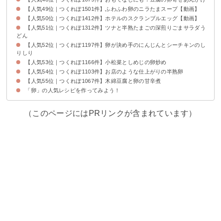
【人気49位｜つくれぽ1501件】ふわふわ卵のニラたまスープ【動画】
【人気50位｜つくれぽ1412件】ホテルのスクランブルエッグ【動画】
【人気51位｜つくれぽ1312件】ツナと半熟たまごの深煎りごまサラダう
どん
【人気52位｜つくれぽ1197件】卵が決め手のにんじんとシーチキンのし
りしり
【人気53位｜つくれぽ1166件】小松菜としめじの卵炒め
【人気54位｜つくれぽ1103件】お店のような仕上がりの半熟卵
【人気55位｜つくれぽ1067件】木綿豆腐と卵の甘辛煮
「卵」の人気レシピを作ってみよう！
（このページにはPRリンクが含まれています）