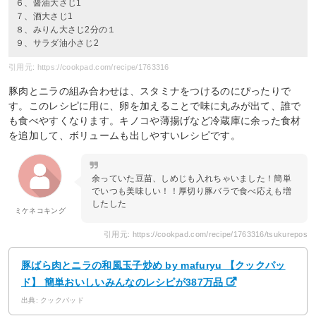
６、醤油大さじ1
７、酒大さじ1
８、みりん大さじ2分の１
９、サラダ油小さじ2
引用元: https://cookpad.com/recipe/1763316
豚肉とニラの組み合わせは、スタミナをつけるのにぴったりで
す。このレシピに用に、卵を加えることで味に丸みが出て、誰で
も食べやすくなります。キノコや薄揚げなど冷蔵庫に余った食材
を追加して、ボリュームも出しやすいレシピです。
余っていた豆苗、しめじも入れちゃいました！簡単
でいつも美味しい！！厚切り豚バラで食べ応えも増
したした
ミケネコキング
引用元: https://cookpad.com/recipe/1763316/tsukurepos
豚ばら肉とニラの和風玉子炒め by mafuryu 【クックパッ
ド】 簡単おいしいみんなのレシピが387万品
出典: クックパッド