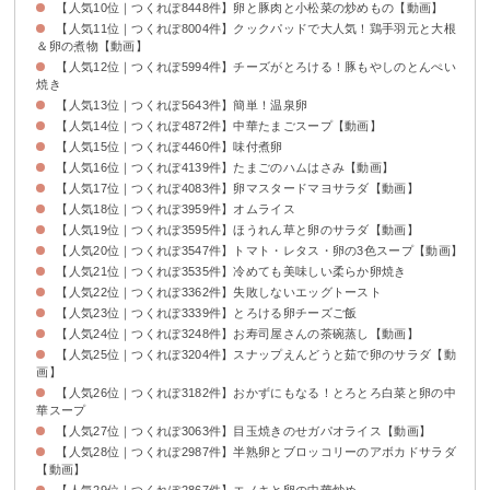
【人気10位｜つくれぽ8448件】卵と豚肉と小松菜の炒めもの【動画】
【人気11位｜つくれぽ8004件】クックパッドで大人気！鶏手羽元と大根
＆卵の煮物【動画】
【人気12位｜つくれぽ5994件】チーズがとろける！豚もやしのとんぺい
焼き
【人気13位｜つくれぽ5643件】簡単！温泉卵
【人気14位｜つくれぽ4872件】中華たまごスープ【動画】
【人気15位｜つくれぽ4460件】味付煮卵
【人気16位｜つくれぽ4139件】たまごのハムはさみ【動画】
【人気17位｜つくれぽ4083件】卵マスタードマヨサラダ【動画】
【人気18位｜つくれぽ3959件】オムライス
【人気19位｜つくれぽ3595件】ほうれん草と卵のサラダ【動画】
【人気20位｜つくれぽ3547件】トマト・レタス・卵の3色スープ【動画】
【人気21位｜つくれぽ3535件】冷めても美味しい柔らか卵焼き
【人気22位｜つくれぽ3362件】失敗しないエッグトースト
【人気23位｜つくれぽ3339件】とろける卵チーズご飯
【人気24位｜つくれぽ3248件】お寿司屋さんの茶碗蒸し【動画】
【人気25位｜つくれぽ3204件】スナップえんどうと茹で卵のサラダ【動
画】
【人気26位｜つくれぽ3182件】おかずにもなる！とろとろ白菜と卵の中
華スープ
【人気27位｜つくれぽ3063件】目玉焼きのせガパオライス【動画】
【人気28位｜つくれぽ2987件】半熟卵とブロッコリーのアボカドサラダ
【動画】
【人気29位｜つくれぽ2867件】エノキと卵の中華炒め