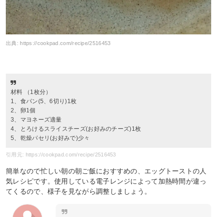
出典:
https://cookpad.com/recipe/2516453
材料 （1枚分）
1、食パン(5、6切り)1枚
2、卵1個
3、マヨネーズ適量
4、とろけるスライスチーズ(お好みのチーズ)1枚
5、乾燥パセリ(お好みで)少々
引用元: https://cookpad.com/recipe/2516453
簡単なので忙しい朝の朝ご飯におすすめの、エッグトーストの人
気レシピです。使用している電子レンジによって加熱時間が違っ
てくるので、様子を見ながら調整しましょう。