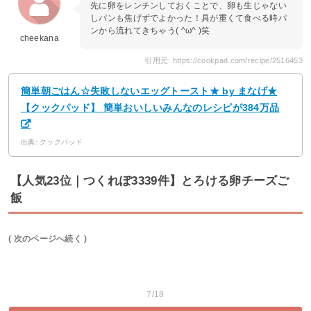
先に卵をレンチンしておくことで、卵も生じゃない
しパンも焦げずでよかった！具が重くて食べる時パ
ンから流れてきちゃう( ^ω^ )笑
cheekana
引用元: https://cookpad.com/recipe/2516453
簡単朝ごはん☆失敗しないエッグトースト★ by まなげ★
【クックパッド】 簡単おいしいみんなのレシピが384万品
出典: クックパッド
【人気23位｜つくれぽ3339件】とろける卵チーズご
飯
( 次のページへ続く )
7/18