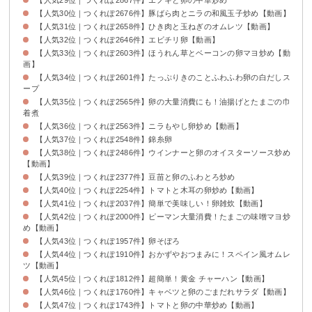
【人気30位｜つくれぽ2676件】豚ばら肉とニラの和風玉子炒め【動画】
【人気31位｜つくれぽ2658件】ひき肉と玉ねぎのオムレツ【動画】
【人気32位｜つくれぽ2646件】エビチリ卵【動画】
【人気33位｜つくれぽ2603件】ほうれん草とベーコンの卵マヨ炒め【動
画】
【人気34位｜つくれぽ2601件】たっぷりきのことふわふわ卵の白だしス
ープ
【人気35位｜つくれぽ2565件】卵の大量消費にも！油揚げとたまごの巾
着煮
【人気36位｜つくれぽ2563件】ニラもやし卵炒め【動画】
【人気37位｜つくれぽ2548件】錦糸卵
【人気38位｜つくれぽ2486件】ウインナーと卵のオイスターソース炒め
【動画】
【人気39位｜つくれぽ2377件】豆苗と卵のふわとろ炒め
【人気40位｜つくれぽ2254件】トマトと木耳の卵炒め【動画】
【人気41位｜つくれぽ2037件】簡単で美味しい！卵雑炊【動画】
【人気42位｜つくれぽ2000件】ピーマン大量消費！たまごの味噌マヨ炒
め【動画】
【人気43位｜つくれぽ1957件】卵そぼろ
【人気44位｜つくれぽ1910件】おかずやおつまみに！スペイン風オムレ
ツ【動画】
【人気45位｜つくれぽ1812件】超簡単！黄金 チャーハン【動画】
【人気46位｜つくれぽ1760件】キャベツと卵のごまだれサラダ【動画】
【人気47位｜つくれぽ1743件】トマトと卵の中華炒め【動画】