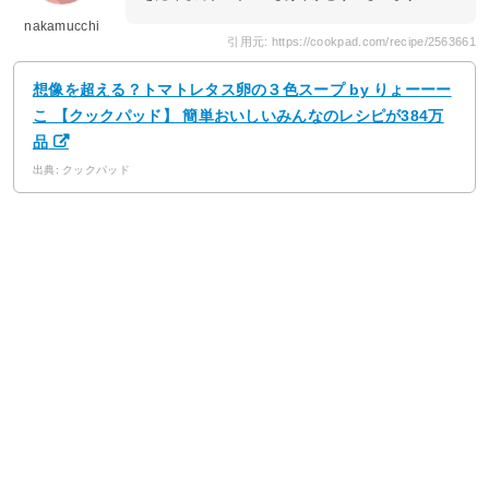
nakamucchi
引用元: https://cookpad.com/recipe/2563661
想像を超える？トマトレタス卵の３色スープ by りょーーー
こ 【クックパッド】 簡単おいしいみんなのレシピが384万
品
出典: クックパッド