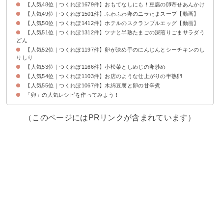
【人気48位｜つくれぽ1679件】おもてなしにも！豆腐の卵寄せあんかけ
【人気49位｜つくれぽ1501件】ふわふわ卵のニラたまスープ【動画】
【人気50位｜つくれぽ1412件】ホテルのスクランブルエッグ【動画】
【人気51位｜つくれぽ1312件】ツナと半熟たまごの深煎りごまサラダう
どん
【人気52位｜つくれぽ1197件】卵が決め手のにんじんとシーチキンのし
りしり
【人気53位｜つくれぽ1166件】小松菜としめじの卵炒め
【人気54位｜つくれぽ1103件】お店のような仕上がりの半熟卵
【人気55位｜つくれぽ1067件】木綿豆腐と卵の甘辛煮
「卵」の人気レシピを作ってみよう！
（このページにはPRリンクが含まれています）