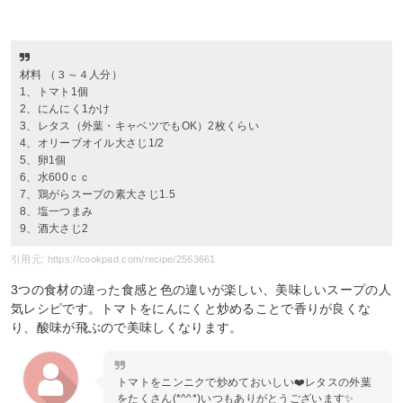
材料 （３～４人分）
1、トマト1個
2、にんにく1かけ
3、レタス（外葉・キャベツでもOK）2枚くらい
4、オリーブオイル大さじ1/2
5、卵1個
6、水600ｃｃ
7、鶏がらスープの素大さじ1.5
8、塩一つまみ
9、酒大さじ2
引用元: https://cookpad.com/recipe/2563661
3つの食材の違った食感と色の違いが楽しい、美味しいスープの人
気レシピです。トマトをにんにくと炒めることで香りが良くな
り、酸味が飛ぶので美味しくなります。
トマトをニンニクで炒めておいしい❤️レタスの外葉
をたくさん(*^^*)いつもありがとうございます✨