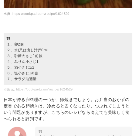
出典:
https://cookpad.com/recipe/1624529
１、卵2個
２、水(又は出し汁)50ml
３、砂糖大さじ1前後
４、みりん小さじ1
５、酒小さじ1/2
６、塩小さじ1/8強
７、サラダ油適量
引用元: https://cookpad.com/recipe/1624529
日本が誇る卵料理の一つが、卵焼きでしょう。お弁当のおかずの
定番である卵焼きは、冷めると固くなったり、つぶれてしまうと
いう問題がありますが、こちらのレシピなら冷えても美味しく食
べられると評判です。