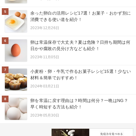
5
余った卵白の活用レシピ17選！お菓子・おかず別に
消費できる使い道を紹介！
2023年12月26日
6
卵は常温保存で大丈夫？夏は危険？日持ち期間は何
日かや腐敗の見分け方なども紹介！
2023年11月05日
7
小麦粉・卵・牛乳で作るお菓子レシピ15選！少ない
材料＆簡単でおすすめ！
2024年03月21日
8
卵を常温に戻す理由は？時間は何分？一晩はNG？
早く時短する方法も紹介！
2023年05月30日