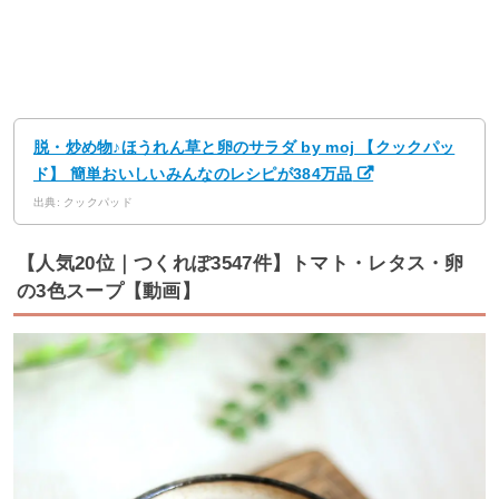
脱・炒め物♪ほうれん草と卵のサラダ by moj 【クックパッ
ド】 簡単おいしいみんなのレシピが384万品
出典: クックパッド
【人気20位｜つくれぽ3547件】トマト・レタス・卵
の3色スープ【動画】