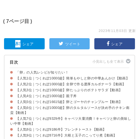
( 7ページ目 )
2023年11月03日 更新
シェア
ツイート
シェア
目次
「卵」の人気レシピが知りたい！
【人気1位｜つくれぽ10000超】簡単もやしと卵の中華あんかけ【動画】
【人気2位｜つくれぽ10000超】全卵で作る濃厚カルボナーラ【動画】
【人気3位｜つくれぽ10000超】卵たっぷりのポテトサラダ【動画】
【人気4位｜つくれぽ10000超】親子丼
【人気5位｜つくれぽ16615超】卵とゴーヤのチャンプルー【動画】
【人気6位｜つくれぽ10000超】卵のタルタルソースが決め手のチキン南
蛮【動画】
【人気7位｜つくれぽ9329件】キャベツ大量消費！キャベツと卵の美味し
い中華【動画】
【人気8位｜つくれぽ9186件】フレンチトースト【動画】
【人気9位｜つくれぽ8716件】大根と玉子のこってり煮【動画】