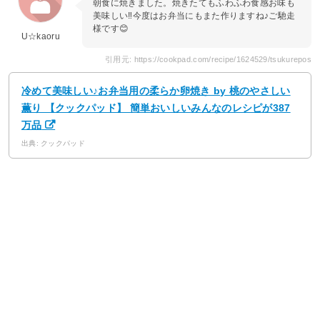
朝食に焼きました。焼きたてもふわふわ食感お味も
美味しい‼︎今度はお弁当にもまた作りますね♪ご馳走
様です😊
U☆kaoru
引用元: https://cookpad.com/recipe/1624529/tsukurepos
冷めて美味しい♪お弁当用の柔らか卵焼き by 桃のやさしい
薫り 【クックパッド】 簡単おいしいみんなのレシピが387
万品
出典: クックパッド