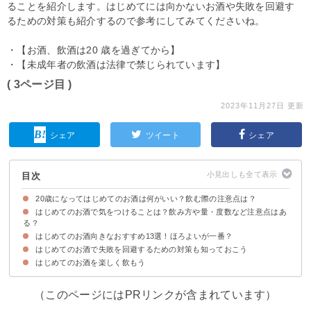
ることを紹介します。はじめてには向かないお酒や失敗を回避す
るための対策も紹介するので参考にしてみてくださいね。
・【お酒、飲酒は20 歳を過ぎてから】
・【未成年者の飲酒は法律で禁じられています】
( 3ページ目 )
2023年11月27日 更新
シェア
ツイート
シェア
目次
20歳になってはじめてのお酒は何がいい？飲む際の注意点は？
はじめてのお酒で気をつけることは？飲み方や量・度数など注意点はあ
る？
はじめてのお酒向きなおすすめ13選！ほろよいが一番？
①空腹時に飲まない・食事も一緒に摂る
②一気飲み・大量にガブ飲みしない
③アルコール度数が5％より高いお酒は避ける
④頻繁にトイレに行く
⑤水分やお茶も等量飲む
⑥複数の種類のお酒を飲まない
⑦自分のお酒への強さを過信しない
⑧薬を服用している場合は医者に相談する
はじめてのお酒で失敗を回避するための対策も知っておこう
①サントリー ほろよい（度数：3％）
②キリン氷結チューハイ（度数：4％～5％）
③サッポロ ザ.ドラフティ（度数：0.7％）
④アサヒ カクテル・パートナー （度数：3％）
⑤カルピスサワー（度数：3％）
⑥スミノフアイス（度数：5％）
⑦サッポロ 男梅サワー（度数：5％）
⑧キリン 本搾りチューハイ オレンジ（度数：5％）
⑨アサヒビール 贅沢搾り グレープフルーツ（度数：4％）
⑩富永貿易 素滴しぼり 果汁100％チューハイ（度数：4％）
⑪コロナ・エキストラ（度数：4.5％）
⑫サントリー チューハイ GREEN 1/2 グリーンハーフ 糖質オフ（度数：
⑬メルシャン 甘熟ぶどうのおいしいワイン 赤（度数：4％）
5％）
はじめてのお酒を楽しく飲もう
自宅で自分のお酒の限界の量を知るのがおすすめ
（このページにはPRリンクが含まれています）