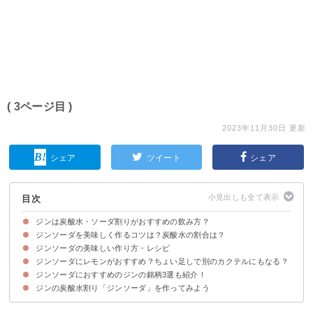
( 3ページ目 )
2023年11月30日 更新
シェア
ツイート
シェア
目次
ジンは炭酸水・ソーダ割りがおすすめの飲み方？
ジンソーダを美味しく作るコツは？炭酸水の割合は？
ジンの炭酸水割り「ジンソーダ」が人気な理由
ジンソーダの美味しい作り方・レシピ
①ジン・ソーダ・グラスは冷えたものを使用する
②ジンとソーダの割合
ジンソーダにレモンがおすすめ？ちょい足しで別のカクテルにもなる？
材料
作り方・手順
ジンソーダにおすすめのジンの銘柄3選も紹介！
①ジンソーダに「レモン＋砂糖」で「ジンフィズ」
②ジンソーダに「ライム」を足して「ジンリッキー」
ジンソーダにちょい足しがおすすめな食材・香味料は他にもある
ジンの炭酸水割り「ジンソーダ」を作ってみよう
①ジャパニーズ ジン翠 700ml（40度/1,320円）
②ビーフィーター ジン750ml（47度/1,375円）
③ジャパニーズクラフトジンROKU 700ml（47度/3,850円）