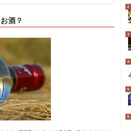
2
なお酒？
3
4
5
6