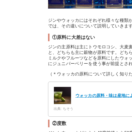
ジンやウォッカにはそれぞれ様々な種類
では、その違いについて説明していきま
①原料に大差はない
ジンの主原料は主にトウモロコシ、大麦
と、どちらも主に穀物が原料です。どち
ミルクやフルーツなどを原料にしたウォ
にジュニパーベリーを使う事が前提とさ
（＊ウォッカの原料について詳しく知り
ウォッカの原料・味は産地に
出典: ちそう
②度数