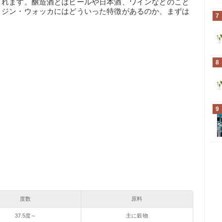
されます。醸造酒とはビールや日本酒、ワインなどのこと
。ジン・ウォッカにはどういった特徴があるのか、まずは
7
8
9
度数
原料
37.5度～
主に穀物