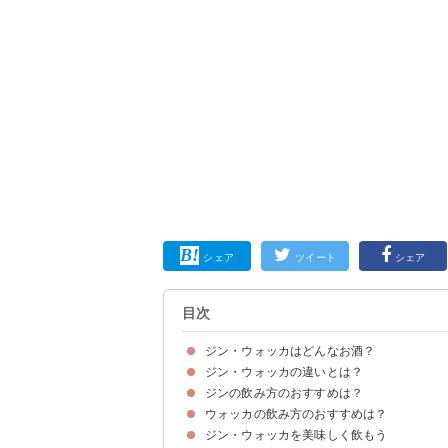
シェア
ツイート
シェア
目次
ジン・ウォッカはどんなお酒？
ジン・ウォッカの違いとは？
4大スピリッツと言われる蒸留酒
ジンの飲み方のおすすめは？
①原料に大差はない
②度数
③味・風味
④製造方法・工程
ウォッカの飲み方のおすすめは？
①ホット・ジン・スリング
②ジントニック
③オレンジブロッサム
④ジンライム
ジン・ウォッカを美味しく飲もう
①モスコミュール
②ソルティドッグ
③ブラッディ・マリー
④スカイボール