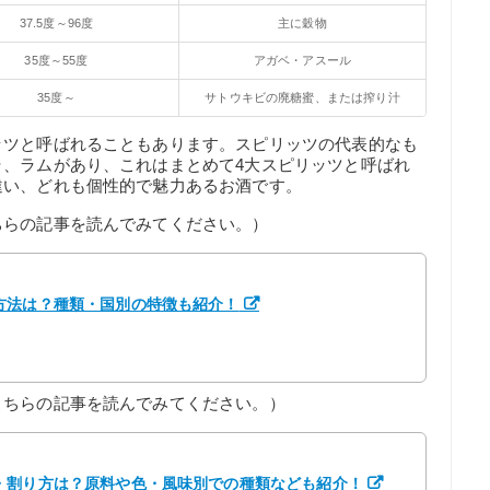
37.5度～96度
主に穀物
35度～55度
アガベ・アスール
35度～
サトウキビの廃糖蜜、または搾り汁
ッツと呼ばれることもあります。スピリッツの代表的なも
ラ、ラムがあり、これはまとめて4大スピリッツと呼ばれ
違い、どれも個性的で魅力あるお酒です。
ちらの記事を読んでみてください。）
方法は？種類・国別の特徴も紹介！
こちらの記事を読んでみてください。）
・割り方は？原料や色・風味別での種類なども紹介！