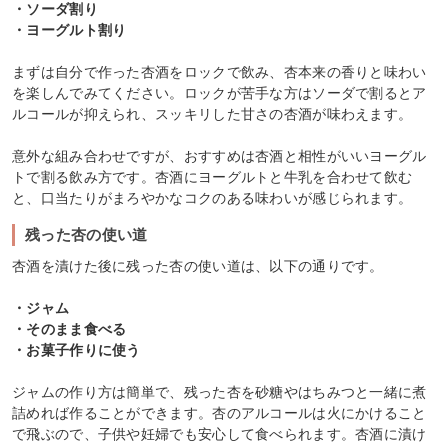
・ソーダ割り
・ヨーグルト割り
まずは自分で作った杏酒をロックで飲み、杏本来の香りと味わい
を楽しんでみてください。ロックが苦手な方はソーダで割るとア
ルコールが抑えられ、スッキリした甘さの杏酒が味わえます。
意外な組み合わせですが、おすすめは杏酒と相性がいいヨーグル
トで割る飲み方です。杏酒にヨーグルトと牛乳を合わせて飲む
と、口当たりがまろやかなコクのある味わいが感じられます。
残った杏の使い道
杏酒を漬けた後に残った杏の使い道は、以下の通りです。
・ジャム
・そのまま食べる
・お菓子作りに使う
ジャムの作り方は簡単で、残った杏を砂糖やはちみつと一緒に煮
詰めれば作ることができます。杏のアルコールは火にかけること
で飛ぶので、子供や妊婦でも安心して食べられます。杏酒に漬け