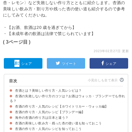
杏・レモン〉など失敗しない作り方とともに紹介します。杏酒の
美味しい飲み方・割り方や残った杏の使い道も紹介するので参考
にしてみてくださいね。
・【お酒、飲酒は20 歳を過ぎてから】
・【未成年者の飲酒は法律で禁じられています】
( 3ページ目 )
2023年02月27日 更新
シェア
ツイート
シェア
目次
杏酒とは？美味しい作り方・人気レシピは？
杏酒の失敗しない作り方のコツは？お酒はウォッカ・ブランデーでも作れ
る？
杏酒の作り方・人気のレシピ【ホワイトリカー・ウォッカ編】
①お酒の選び方
②杏の選び方・洗い方・保存容器の選び方
③お酒・砂糖・杏の量
④保存する温度・期間・混ぜる頻度
杏酒の作り方・人気のレシピ【ブランデー編】
材料
作り方・手順
海外の杏酒の作り方は日本と違う？
材料
作り方・手順
杏酒の美味しい飲み方・残った杏の使い道も知っておこう
①ラキヤ（ブルガリア）
②パーリンカ（ハンガリー）
③アマレット（イタリア）
杏酒の作り方・人気のレシピを知っておこう
杏酒のおすすめの飲み方
残った杏の使い道