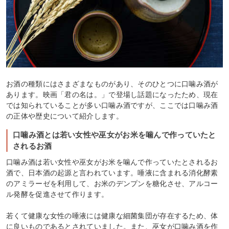
お酒の種類にはさまざまなものがあり、そのひとつに口噛み酒が
あります。映画「君の名は。」で登場し話題になったため、現在
では知られていることが多い口噛み酒ですが、ここでは口噛み酒
の正体や歴史について紹介します。
口噛み酒とは若い女性や巫女がお米を噛んで作っていたと
されるお酒
口噛み酒は若い女性や巫女がお米を噛んで作っていたとされるお
酒で、日本酒の起源と言われています。唾液に含まれる消化酵素
のアミラーゼを利用して、お米のデンプンを糖化させ、アルコー
ル発酵を促進させて作ります。
若くて健康な女性の唾液には健康な細菌集団が存在するため、体
に良いものであるとされていました。また、巫女が口噛み酒を作