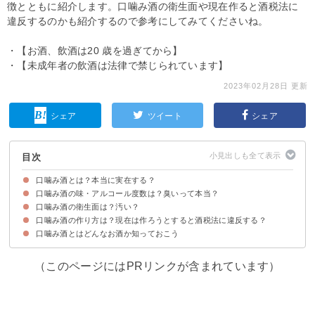
徴とともに紹介します。口噛み酒の衛生面や現在作ると酒税法に
違反するのかも紹介するので参考にしてみてくださいね。
・【お酒、飲酒は20 歳を過ぎてから】
・【未成年者の飲酒は法律で禁じられています】
2023年02月28日 更新
シェア
ツイート
シェア
目次
口噛み酒とは？本当に実在する？
口噛み酒の味・アルコール度数は？臭いって本当？
口噛み酒とは若い女性や巫女がお米を噛んで作っていたとされるお酒
日本の口噛み酒の歴史は弥生時代から
海外の口噛み酒の歴史
口噛み酒の衛生面は？汚い？
口噛み酒は甘口のお酒にヨーグルトを混ぜたような味
口噛み酒のアルコール度数は9％程度
口噛み酒の作り方は？現在は作ろうとすると酒税法に違反する？
口噛み酒はアルコールを含むため衛生的な危険はないとされる
しかし現代では受け入れられない可能性の方が高い
口噛み酒とはどんなお酒か知っておこう
口噛み酒は自分で作ろうとすると酒税法に違反するので注意
口噛み酒の作り方
（このページにはPRリンクが含まれています）