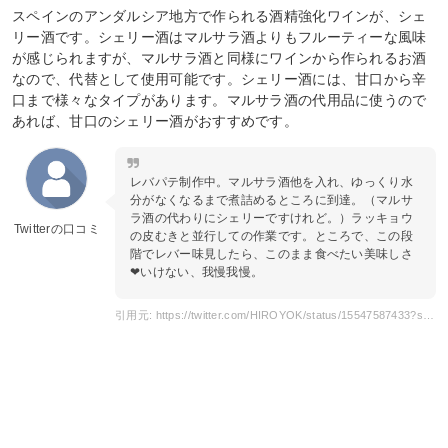
スペインのアンダルシア地方で作られる酒精強化ワインが、シェ
リー酒です。シェリー酒はマルサラ酒よりもフルーティーな風味
が感じられますが、マルサラ酒と同様にワインから作られるお酒
なので、代替として使用可能です。シェリー酒には、甘口から辛
口まで様々なタイプがあります。マルサラ酒の代用品に使うので
あれば、甘口のシェリー酒がおすすめです。
レバパテ制作中。マルサラ酒他を入れ、ゆっくり水
分がなくなるまで煮詰めるところに到達。（マルサ
ラ酒の代わりにシェリーですけれど。）ラッキョウ
Twitterの口コミ
の皮むきと並行しての作業です。ところで、この段
階でレバー味見したら、このまま食べたい美味しさ
❤いけない、我慢我慢。
引用元: https://twitter.com/HIROYOK/status/15547587433?s=20&t=HDzsgPdgOIaewwqnqjk4uw