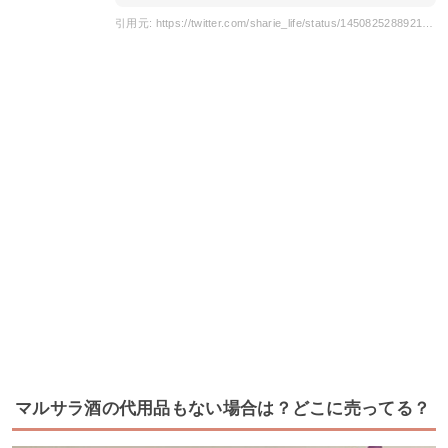
引用元: https://twitter.com/sharie_life/status/1450825288921743361?s=21&t=dBN3NEo71q9pR8lVf-BE9Q
マルサラ酒の代用品もない場合は？どこに売ってる？