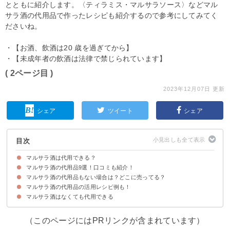
とともに紹介します。〈ティラミス・マルサラソース〉などマル
サラ酒の代用品で作ったレシピも紹介するので参考にしてみてく
ださいね。
・【お酒、飲酒は20 歳を過ぎてから】
・【未成年者の飲酒は法律で禁じられています】
( 2ページ目 )
2023年12月07日 更新
シェア
ツイート
シェア
目次
マルサラ酒は代用できる？
マルサラ酒の代用品9選！口コミも紹介！
マルサラ酒の代用品もない場合は？どこに売ってる？
①ブランデー
②ラム酒
③ポートワイン
④アマレット
⑤シェリー酒
⑥カルーア
⑦マデイラワイン
⑧アパッシメント
⑨赤ワイン
マルサラ酒の代用品の活用レシピ例も！
マルサラ酒が売ってる場所
マルサラ酒は通販でも購入できる
マルサラ酒はなくても代用できる
①アマレットとカルーアを使ったティラミス
②ワインでも作れるハンバーグソース
（このページにはPRリンクが含まれています）