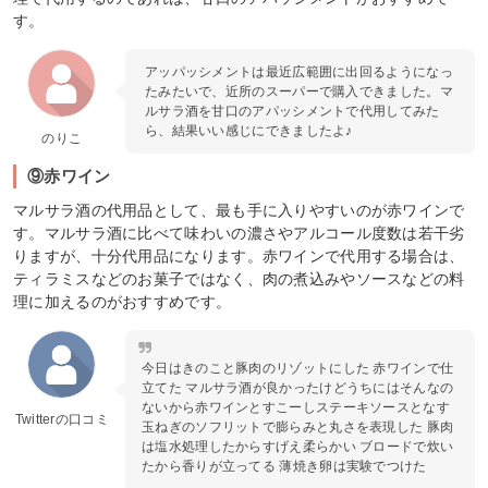
す。
アッパッシメントは最近広範囲に出回るようになっ
たみたいで、近所のスーパーで購入できました。マ
ルサラ酒を甘口のアパッシメントで代用してみた
ら、結果いい感じにできましたよ♪
のりこ
⑨赤ワイン
マルサラ酒の代用品として、最も手に入りやすいのが赤ワインで
す。マルサラ酒に比べて味わいの濃さやアルコール度数は若干劣
りますが、十分代用品になります。赤ワインで代用する場合は、
ティラミスなどのお菓子ではなく、肉の煮込みやソースなどの料
理に加えるのがおすすめです。
今日はきのこと豚肉のリゾットにした 赤ワインで仕
立てた マルサラ酒が良かったけどうちにはそんなの
ないから赤ワインとすこーしステーキソースとなす
Twitterの口コミ
玉ねぎのソフリットで膨らみと丸さを表現した 豚肉
は塩水処理したからすげえ柔らかい ブロードで炊い
たから香りが立ってる 薄焼き卵は実験でつけた