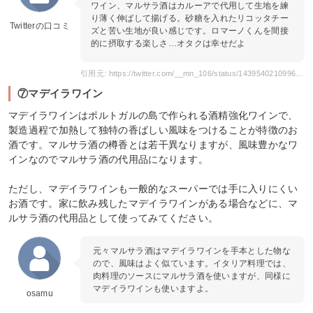
ワイン、マルサラ酒はカルーアで代用して生地を練
り薄く伸ばして揚げる。砂糖を入れたリコッタチー
Twitterの口コミ
ズと苦い生地が良い感じです。ロマーノくんを間接
的に摂取する楽しさ…オタクは幸せだよ
引用元: https://twitter.com/__mn_106/status/1439540210996367361?s=21&t=dBN3NEo71q9pR8lVf-BE9Q
⑦マデイラワイン
マデイラワインはポルトガルの島で作られる酒精強化ワインで、
製造過程で加熱して独特の香ばしい風味をつけることが特徴のお
酒です。マルサラ酒の樽香とは若干異なりますが、風味豊かなワ
インなのでマルサラ酒の代用品になります。
ただし、マデイラワインも一般的なスーパーでは手に入りにくい
お酒です。家に飲み残したマデイラワインがある場合などに、マ
ルサラ酒の代用品として使ってみてください。
元々マルサラ酒はマデイラワインを手本とした物な
ので、風味はよく似ています。イタリア料理では、
肉料理のソースにマルサラ酒を使いますが、同様に
マデイラワインも使いますよ。
osamu