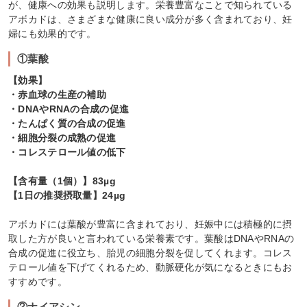
が、健康への効果も説明します。栄養豊富なことで知られている
アボカドは、さまざまな健康に良い成分が多く含まれており、妊
婦にも効果的です。
①葉酸
【効果】
・赤血球の生産の補助
・DNAやRNAの合成の促進
・たんぱく質の合成の促進
・細胞分裂の成熟の促進
・コレステロール値の低下
【含有量（1個）】83µg
【1日の推奨摂取量】24µg
アボカドには葉酸が豊富に含まれており、妊娠中には積極的に摂
取した方が良いと言われている栄養素です。葉酸はDNAやRNAの
合成の促進に役立ち、胎児の細胞分裂を促してくれます。コレス
テロール値を下げてくれるため、動脈硬化が気になるときにもお
すすめです。
②ナイアシン