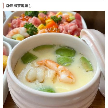
③洋風茶碗蒸し