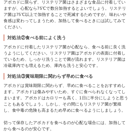
アボカドに限らず、リステリア菌はさまざまな食品に付着してい
ますが、心配なら75℃で数分加熱するとよいでしょう。リステリ
ア菌は75℃以上で加熱することで死滅するためですが、味わいや
食感は変わってしまうため、加熱して食べるときには試してみて
ください。
対処法②食べる前によく洗う
アボカドに付着したリステリア菌が心配なら、食べる前に良く洗
うようにしてください。リステリア菌はアボカドの表面に付着し
ているため、しっかり洗うことで菌が流れます。リステリア菌は
冷蔵庫内でも増えるため、庫内も洗うと安心です。
対処法③賞味期限に関わらず早めに食べる
アボカドは賞味期限に関わらず、早めに食べることをおすすめし
ます。アボカドは傷みやすいため、すぐに食べられなくなってし
まいます。アボカドはカロリーも高く、1日に半分にしようと思う
こともあるでしょう。しかし、その間にもリステリア菌が繁殖
し、食中毒の危険も高まるため早めに食べるようにしましょう。
切って保存したアボカドを食べるのが心配な場合には、加熱して
から食べるのが安心です。