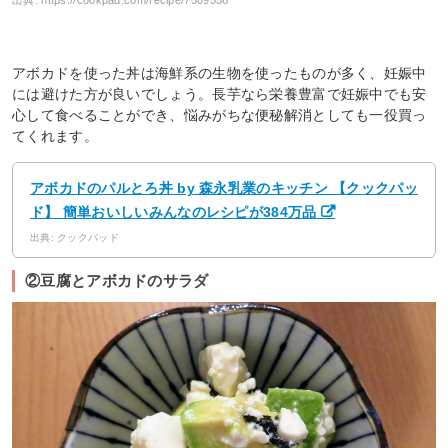
アボカドを使った丼は海鮮系の生物を使ったものが多く、妊娠中
には避けた方が良いでしょう。長芋なら栄養豊富で妊娠中でも安
心して食べることができ、悩みがちな便秘解消としても一役買っ
てくれます。
アボカドのパルとろ丼 by 森永乳業のキッチン 【クックパッ
ド】 簡単おいしいみんなのレシピが384万品
出典: クックパッド
②豆腐とアボカドのサラダ