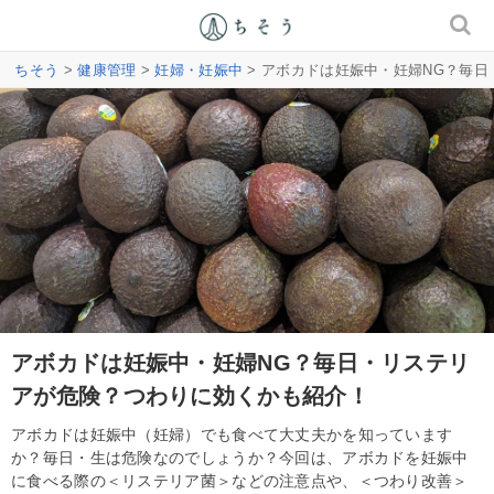
ちそう
>
健康管理
>
妊婦・妊娠中
> アボカドは妊娠中・妊婦NG？毎
アボカドは妊娠中・妊婦NG？毎日・リステリ
アが危険？つわりに効くかも紹介！
アボカドは妊娠中（妊婦）でも食べて大丈夫かを知っています
か？毎日・生は危険なのでしょうか？今回は、アボカドを妊娠中
に食べる際の＜リステリア菌＞などの注意点や、＜つわり改善＞