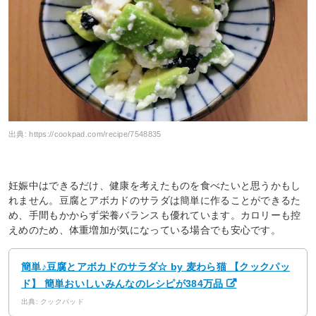
出典:
https://cookpad.com/recipe/7548835
妊娠中はできるだけ、健康を考えたものを食べたいと思うかもし
れません。豆腐とアボカドのサラダは簡単に作ることができるた
め、手間もかからず栄養バランスも優れています。カロリーも控
えめのため、体重増加が気になっている場合でも安心です。
簡単♪豆腐とアボカドのサラダ☆ by 麦わら猫 【クックパッ
ド】 簡単おいしいみんなのレシピが384万品
出典: クックパッド