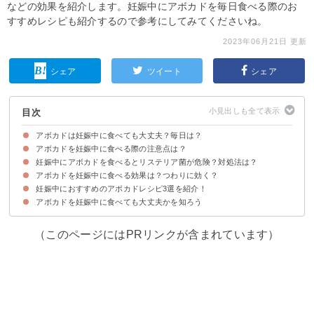
などの効果を紹介します。妊娠中にアボカドを毎日食べる際のお
すすめレシピも紹介するので参考にしてみてくださいね。
2023年06月21日 更新
シェア
ツイート
シェア
目次
アボカドは妊娠中に食べても大丈夫？毎日は？
アボカドを妊娠中に食べる際の注意点は？
アボカドの実は妊娠中（妊婦）でも食べて大丈夫
アボカドを妊娠中に毎日食べる際は量に注意
妊娠中にアボカドを食べるとリステリア菌が危険？対処法は？
①1日に半分～1個が目安
②カロリー・脂質に注意する
③リステリア菌に注意する
アボカドを妊娠中に食べる効果は？つわりに効く？
アボカドによるリステリア菌の危険は小さい
対処法①75℃で数分加熱する
対処法②食べる前によく洗う
対処法③賞味期限に関わらず早めに食べる
何か不安な点があれば医師に相談しよう
妊娠中におすすめのアボカドレシピ3選を紹介！
①葉酸
②ナイアシン
③ビタミンC
④カリウム
⑤銅
⑥食物繊維
⑦パントテン酸
アボカドを妊娠中に食べても大丈夫かを知ろう
①アボカド丼
②豆腐とアボカドのサラダ
③洋風茶碗蒸し
（このページにはPRリンクが含まれています）