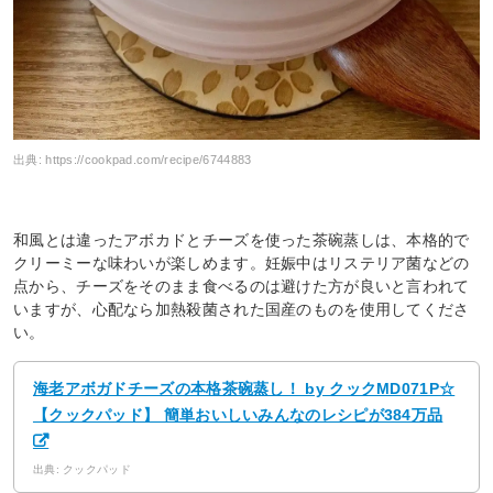
出典:
https://cookpad.com/recipe/6744883
和風とは違ったアボカドとチーズを使った茶碗蒸しは、本格的で
クリーミーな味わいが楽しめます。妊娠中はリステリア菌などの
点から、チーズをそのまま食べるのは避けた方が良いと言われて
いますが、心配なら加熱殺菌された国産のものを使用してくださ
い。
海老アボガドチーズの本格茶碗蒸し！ by クックMD071P☆
【クックパッド】 簡単おいしいみんなのレシピが384万品
出典: クックパッド