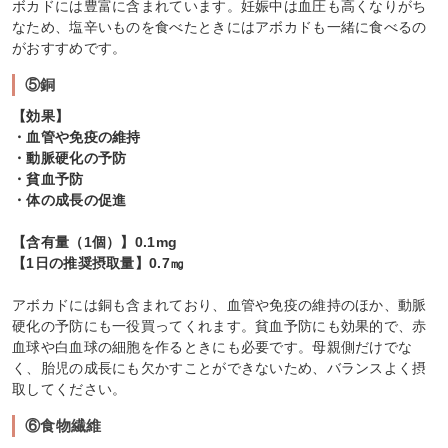
ボカドには豊富に含まれています。妊娠中は血圧も高くなりがち
なため、塩辛いものを食べたときにはアボカドも一緒に食べるの
がおすすめです。
⑤銅
【効果】
・血管や免疫の維持
・動脈硬化の予防
・貧血予防
・体の成長の促進
【含有量（1個）】0.1mg
【1日の推奨摂取量】0.7㎎
アボカドには銅も含まれており、血管や免疫の維持のほか、動脈
硬化の予防にも一役買ってくれます。貧血予防にも効果的で、赤
血球や白血球の細胞を作るときにも必要です。母親側だけでな
く、胎児の成長にも欠かすことができないため、バランスよく摂
取してください。
⑥食物繊維