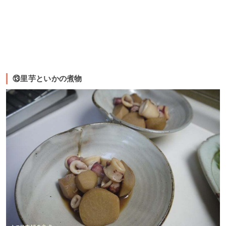
⑬里芋といかの煮物