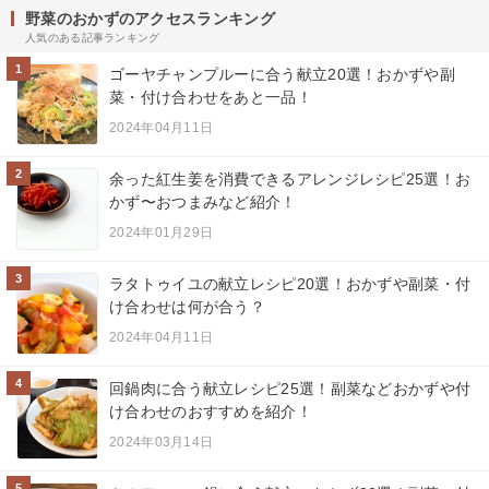
野菜のおかずのアクセスランキング
人気のある記事ランキング
1
ゴーヤチャンプルーに合う献立20選！おかずや副
菜・付け合わせをあと一品！
2024年04月11日
2
余った紅生姜を消費できるアレンジレシピ25選！お
かず〜おつまみなど紹介！
2024年01月29日
3
ラタトゥイユの献立レシピ20選！おかずや副菜・付
け合わせは何が合う？
2024年04月11日
4
回鍋肉に合う献立レシピ25選！副菜などおかずや付
け合わせのおすすめを紹介！
2024年03月14日
5