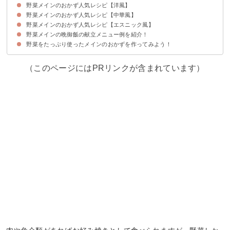
野菜メインのおかず人気レシピ【洋風】
①豚バラと根菜のさっぱり鍋
②野菜のみの天ぷら【野菜だけ】
③蓮根とベーコンの柚子胡椒炒め
④和食の定番筑前煮
⑤魚が主菜のもう一品に厚揚げとなすの甘辛炒め
⑥ご飯に合うじゃがいもの麺つゆ煮
⑦お弁当にもおすすめのかぼちゃのチーズコロッケ
⑧かぶのフライ【野菜だけ】
⑨野菜しかない時のキャベツのチーズ焼き
⑩マイタケとさつまいもの炒め煮
⑪さつまいもとマイタケのクリームコロッケ
⑫秋野菜の甘酢炒め【野菜だけ】
⑬里芋といかの煮物
⑭揚げ里芋の唐揚げ
⑮たけのことチンゲン菜の焼きびたし
⑯ナスとエリンギの麺つゆ炒め
⑰大根ステーキ
野菜メインのおかず人気レシピ【中華風】
①鶏肉と野菜のぎゅうぎゅう焼き
②子供が喜ぶ野菜たっぷりグラタン
③朝食にもおすすめのキッシュ
④エビと夏野菜のソテー
⑤じゃがいものガレット【野菜だけ】
⑥なすのカレー重ね焼き
⑦野菜たっぷりのラタトゥイユ【野菜だけ】
⑧レンジとフライパンで作る春キャベツのステーキ
⑨洋食風の揚げびたし【野菜だけ】
⑩華やかな野菜の白ワイン煮【野菜だけ】
⑪夏野菜の塩中華炒め
⑫夏野菜と高野豆腐の洋風炒め
⑬洋風おでん
⑭ズッキーニとじゃがいものチーズ焼き
⑮アスパラと蓮根のレモン炒め
⑯野菜のアヒージョ
⑰スパニッシュオムレツ
⑱アボカドとじゃがいものトマトクリームグラタン
野菜メインのおかず人気レシピ【エスニック風】
①春巻き
②餃子
③八宝菜
④中華風カポナータ【野菜だけ】
⑤野菜味噌炒め
⑥ブロッコリーと卵の炒めもの
⑦中華風温野菜サラダ
⑧チンゲン菜としめじの中華炒め【野菜だけ】
野菜メインの晩御飯の献立メニュー例を紹介！
①生春巻き
②さつまいものサモサ【野菜だけ】
③厚揚げとピーマンのエスニック炒め
④スパイシーエスニック炒め【野菜だけ】
⑤ヘルシーなとうもろこしとアスパラのエスニック煮
⑥シンガポール風ビーフン
⑦エスニック風温野菜サラダ
野菜をたっぷり使ったメインのおかずを作ってみよう！
献立メニュー例①〜夏におすすめの簡単に済ませたい時の晩御飯〜
献立メニュー例②〜ダイエット中にお腹いっぱい食べられる夕飯〜
献立メニュー例③〜野菜だけでも満足できるひと工夫〜
（このページにはPRリンクが含まれています）