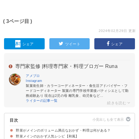
( 3ページ目 )
2024年02月29日 更新
シェア
ツイート
シェア
専門家監修 |
料理専門家・料理ブロガー Runa
アメブロ
Instagram
製菓衛生師・カラーコーディネーター・食生活アドバイザー・フ
ードコーディネーター 製菓の専門学校卒業後パティシエとして勤
務経験あり 現在は2児の母 離乳食、幼児食など...
ライターの記事一覧
目次
野菜がメインのボリューム満点なおかず・料理は何がある？
野菜メインのおかず人気レシピ【和風】